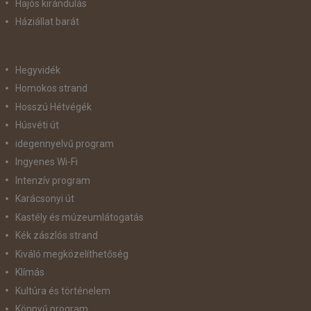
Hajós kirándulás
Háziállat barát
Hegyvidék
Homokos strand
Hosszú Hétvégék
Húsvéti út
idegennyelvű program
Ingyenes Wi-Fi
Intenzív program
Karácsonyi út
Kastély és múzeumlátogatás
Kék zászlós strand
Kiváló megközelíthetőség
Klímás
Kultúra és történelem
Könnyű program