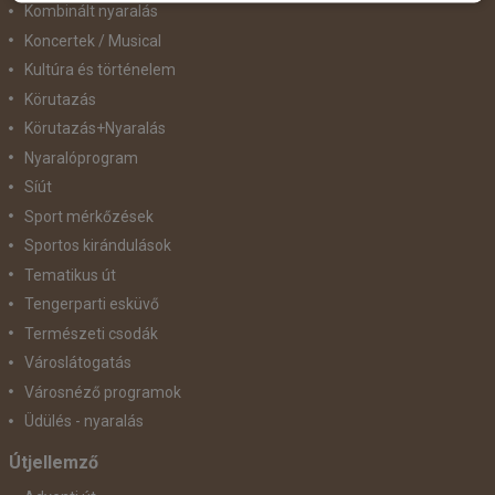
Kombinált nyaralás
Koncertek / Musical
Kultúra és történelem
Körutazás
Körutazás+Nyaralás
Nyaralóprogram
Síút
Sport mérkőzések
Sportos kirándulások
Tematikus út
Tengerparti esküvő
Természeti csodák
Városlátogatás
Városnéző programok
Üdülés - nyaralás
Útjellemző