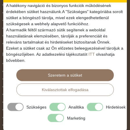
November 1.
A hatékony navigáció és bizonyos funkciók működésének
érdekében sütiket használunk.A "Szükséges" kategóriába sorolt
Október 23.
sütiket a böngésző tárolja, mivel ezek elengedhetetlenül
Pünkösdi utazás
szükségesek a webhely alapvető funkcióihoz.
Szilveszter
A harmadik féltől származó sütik segítenek a weboldal
használatának elemzésében, tárolják a preferenciáit és
Tavaszi szünet
releváns tartalmakat és hirdetéseket biztosítanak Önnek.
Valentin nap
Ezeket a sütiket csak az Ön előzetes beleegyezésével tároljuk a
Programtípus
böngészőjében. Az adatkezelési tájékoztatót
ITT
olvashatja
bővebben.
1 napos utak
Belépőjegy
Szeretem a sütiket
Egyéni út
Egzotikus út
Kiválasztottak elfogadása
Fesztiválok
Golfút
Szükséges
Analitika
Hirdetések
Gyalogtúra
Hajóút
Marketing
Ifjúsági program / Osztálykirándulás