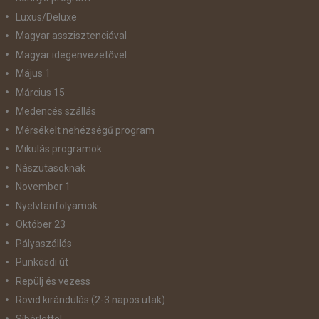
Luxus/Deluxe
Magyar asszisztenciával
Magyar idegenvezetővel
Május 1
Március 15
Medencés szállás
Mérsékelt nehézségű program
Mikulás programok
Nászutasoknak
November 1
Nyelvtanfolyamok
Október 23
Pályaszállás
Pünkösdi út
Repülj és vezess
Rövid kirándulás (2-3 napos utak)
Síbérlettel