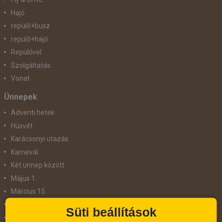
Hajó
repülő+busz
repülő+hajó
Repülővel
Szolgáltatás
Vonat
Ünnepek
Adventi hetek
Húsvét
Karácsonyi utazás
Karnevál
Két ünnep között
Május 1.
Március 15.
Mikulás
Süti beállítások
Nőnap