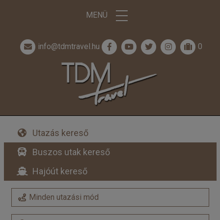
MENÜ
info@tdmtravel.hu
0
Utazás kereső
Buszos utak kereső
Hajóút kereső