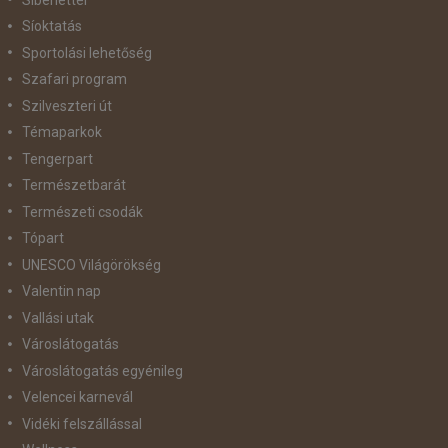
Síoktatás
Sportolási lehetőség
Szafari program
Szilveszteri út
Témaparkok
Tengerpart
Természetbarát
Természeti csodák
Tópart
UNESCO Világörökség
Valentin nap
Vallási utak
Városlátogatás
Városlátogatás egyénileg
Velencei karnevál
Vidéki felszállással