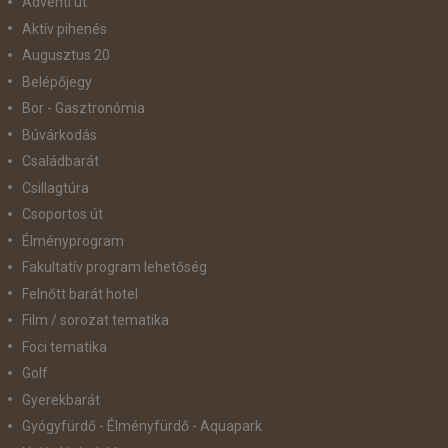
Adventi út
Aktív pihenés
Augusztus 20
Belépőjegy
Bor - Gasztronómia
Búvárkodás
Családbarát
Csillagtúra
Csoportos út
Élményprogram
Fakultatív program lehetőség
Felnőtt barát hotel
Film / sorozat tematika
Foci tematika
Golf
Gyerekbarát
Gyógyfürdő - Élményfürdő - Aquapark