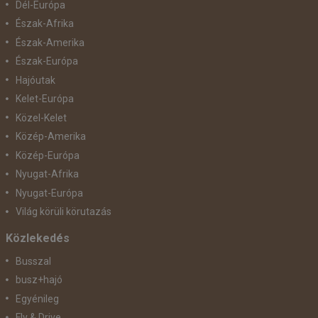
Dél-Európa
Észak-Afrika
Észak-Amerika
Észak-Európa
Hajóutak
Kelet-Európa
Közel-Kelet
Közép-Amerika
Közép-Európa
Nyugat-Afrika
Nyugat-Európa
Világ körüli körutazás
Közlekedés
Busszal
busz+hajó
Egyénileg
Fly & Drive