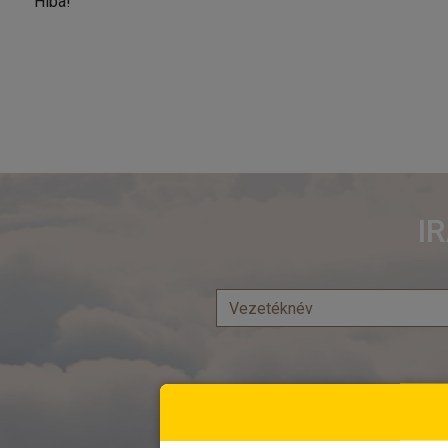
Hiba!
I