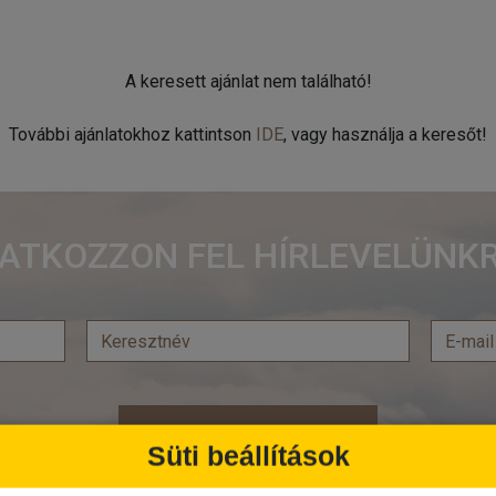
A keresett ajánlat nem található!
További ajánlatokhoz kattintson
IDE
, vagy használja a keresőt!
RATKOZZON FEL HÍRLEVELÜNKR
Feliratkozás
Süti beállítások