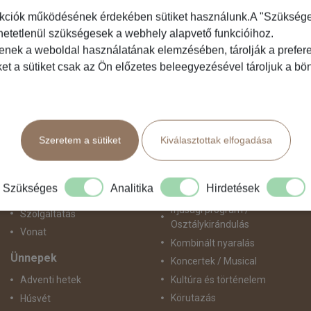
kciók működésének érdekében sütiket használunk.A "Szükséges"
hetetlenül szükségesek a webhely alapvető funkcióihoz.
Közlekedés
Programtípus
tenek a weboldal használatának elemzésében, tárolják a preferen
ket a sütiket csak az Ön előzetes beleegyezésével tároljuk a b
Busszal
1 napos utak
busz+hajó
Belépőjegy
Egyénileg
Egyéni út
Fly & Drive
Egzotikus út
Szeretem a sütiket
Kiválasztottak elfogadása
Hajó
Fesztiválok
repülő+busz
Golfút
repülő+hajó
Gyalogtúra
Szükséges
Analitika
Hirdetések
Repülővel
Hajóút
Ifjúsági program /
Szolgáltatás
Osztálykirándulás
Vonat
Kombinált nyaralás
Ünnepek
Koncertek / Musical
Kultúra és történelem
Adventi hetek
Körutazás
Húsvét