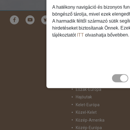
A hatékony navigáció és bizonyos fun
böngésző tárolja, mivel ezek elenged
Földrészek
A harmadik féltől származó sütik segí
hirdetéseket biztosítanak Önnek. Eze
Ausztrália
tájékoztatót
ITT
olvashatja bővebben.
Ázsia
Csendes-Óceáni Szigetvilág
Dél-Afrika
Dél-Amerika
Dél-Európa
Észak-Afrika
Észak-Amerika
Észak-Európa
Hajóutak
Kelet-Európa
Közel-Kelet
Közép-Amerika
Közép-Európa