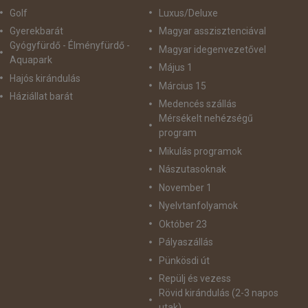
Golf
Luxus/Deluxe
Gyerekbarát
Magyar asszisztenciával
Gyógyfürdő - Élményfürdő -
Magyar idegenvezetővel
Aquapark
Május 1
Hajós kirándulás
Március 15
Háziállat barát
Medencés szállás
Mérsékelt nehézségű
program
Mikulás programok
Nászutasoknak
November 1
Nyelvtanfolyamok
Október 23
Pályaszállás
Pünkösdi út
Repülj és vezess
Rövid kirándulás (2-3 napos
utak)