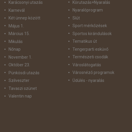
Körutazás+Nyaralás
Karácsonyi utazás
Nyaralóprogram
Karnevál
Síút
Két ünnep között
Sport mérkőzések
Május 1.
Sportos kirándulások
Március 15.
Tematikus út
Mikulás
Tengerparti esküvő
Nőnap
Természeti csodák
November 1.
Városlátogatás
Október 23.
Városnéző programok
Pünkösdi utazás
Üdülés - nyaralás
Szilveszter
Tavaszi szünet
Valentin nap