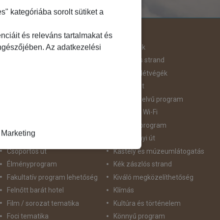
 kategóriába sorolt sütiket a
Útjellemző
ciáit és releváns tartalmakat és
öngészőjében. Az adatkezelési
Adventi út
Hegyvidék
Aktív pihenés
Homokos strand
Augusztus 20
Hosszú Hétvégék
Belépőjegy
Húsvéti út
Bor - Gasztronómia
idegennyelvű program
Búvárkodás
Ingyenes Wi-Fi
Családbarát
Intenzív program
Marketing
Csillagtúra
Karácsonyi út
Csoportos út
Kastély és múzeumlátogatás
Élményprogram
Kék zászlós strand
Fakultatív program lehetőség
Kiváló megközelíthetőség
Felnőtt barát hotel
Klímás
Film / sorozat tematika
Kultúra és történelem
Foci tematika
Könnyű program