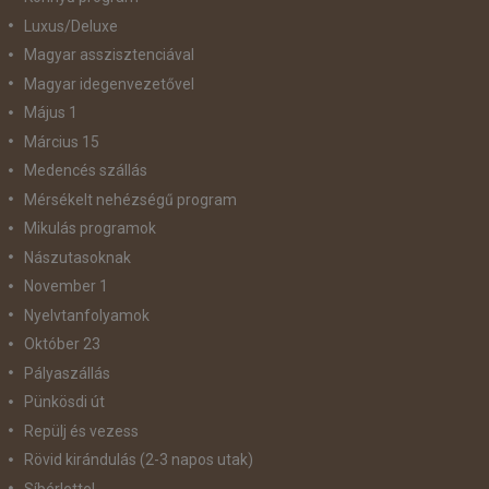
Luxus/Deluxe
Magyar asszisztenciával
Magyar idegenvezetővel
Május 1
Március 15
Medencés szállás
Mérsékelt nehézségű program
Mikulás programok
Nászutasoknak
November 1
Nyelvtanfolyamok
Október 23
Pályaszállás
Pünkösdi út
Repülj és vezess
Rövid kirándulás (2-3 napos utak)
Síbérlettel