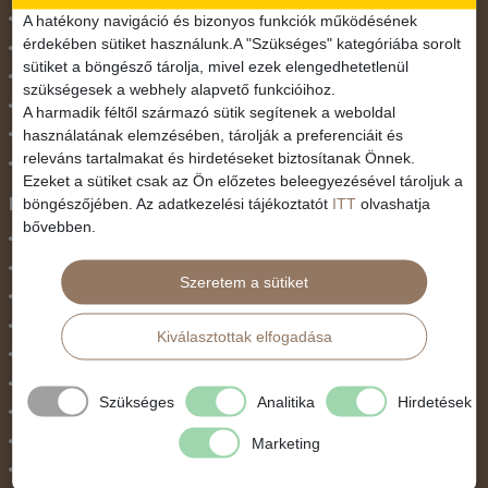
November 1.
A hatékony navigáció és bizonyos funkciók működésének
érdekében sütiket használunk.A "Szükséges" kategóriába sorolt
Október 23.
sütiket a böngésző tárolja, mivel ezek elengedhetetlenül
Pünkösdi utazás
szükségesek a webhely alapvető funkcióihoz.
Szilveszter
A harmadik féltől származó sütik segítenek a weboldal
használatának elemzésében, tárolják a preferenciáit és
Tavaszi szünet
releváns tartalmakat és hirdetéseket biztosítanak Önnek.
Valentin nap
Ezeket a sütiket csak az Ön előzetes beleegyezésével tároljuk a
Programtípus
böngészőjében. Az adatkezelési tájékoztatót
ITT
olvashatja
bővebben.
1 napos utak
Belépőjegy
Szeretem a sütiket
Egyéni út
Egzotikus út
Kiválasztottak elfogadása
Fesztiválok
Golfút
Szükséges
Analitika
Hirdetések
Gyalogtúra
Hajóút
Marketing
Ifjúsági program / Osztálykirándulás