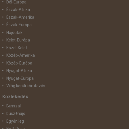
Dél-Európa
Észak-Afrika
Észak-Amerika
Észak-Európa
Hajóutak
Kelet-Európa
Közel-Kelet
Közép-Amerika
Közép-Európa
Nyugat-Afrika
Nyugat-Európa
Világ körüli körutazás
Közlekedés
Busszal
busz+hajó
Egyénileg
Fly & Drive