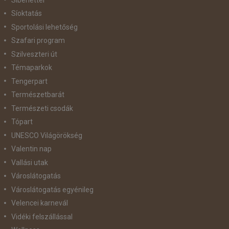
Síoktatás
Sportolási lehetőség
Szafari program
Szilveszteri út
Témaparkok
Tengerpart
Természetbarát
Természeti csodák
Tópart
UNESCO Világörökség
Valentin nap
Vallási utak
Városlátogatás
Városlátogatás egyénileg
Velencei karnevál
Vidéki felszállással