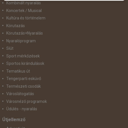
Kombinált nyaralás
Koncertek / Musical
Kultúra és történelem
Körutazás
Körutazás+Nyaralás
Nyaralóprogram
Síút
Sport mérkőzések
Sportos kirándulások
Tematikus út
Tengerparti esküvő
Természeti csodák
Városlátogatás
Városnéző programok
Üdülés - nyaralás
Útjellemző