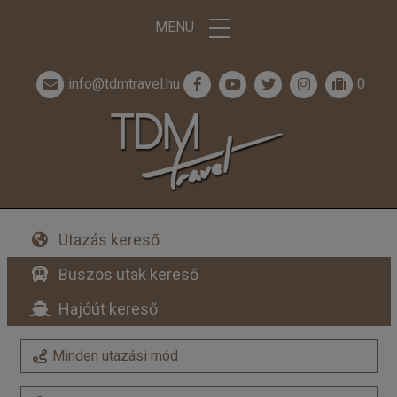
MENÜ
info@tdmtravel.hu
0
Utazás kereső
Buszos utak kereső
Hajóút kereső