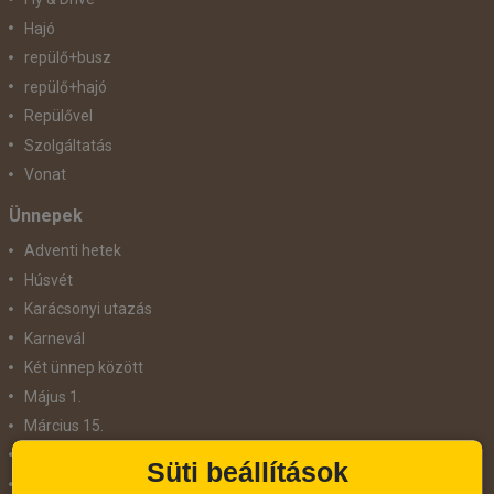
Hajó
repülő+busz
repülő+hajó
Repülővel
Szolgáltatás
Vonat
Ünnepek
Adventi hetek
Húsvét
Karácsonyi utazás
Karnevál
Két ünnep között
Május 1.
Március 15.
Mikulás
Süti beállítások
Nőnap