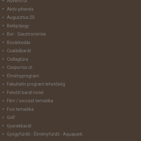
Adventi út
Aktív pihenés
Augusztus 20
Belépőjegy
Bor - Gasztronómia
Búvárkodás
Családbarát
Csillagtúra
Csoportos út
Élményprogram
Fakultatív program lehetőség
Felnőtt barát hotel
Film / sorozat tematika
Foci tematika
Golf
Gyerekbarát
Gyógyfürdő - Élményfürdő - Aquapark