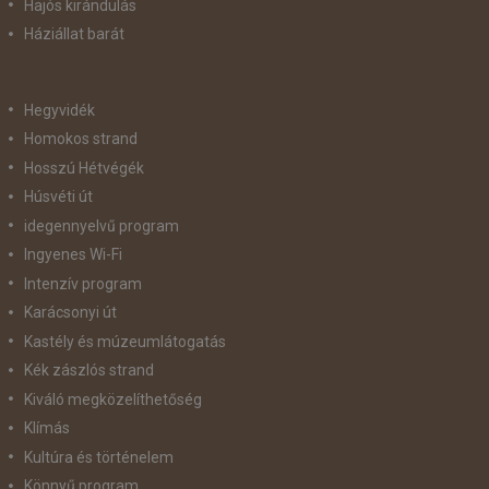
Hajós kirándulás
Háziállat barát
Hegyvidék
Homokos strand
Hosszú Hétvégék
Húsvéti út
idegennyelvű program
Ingyenes Wi-Fi
Intenzív program
Karácsonyi út
Kastély és múzeumlátogatás
Kék zászlós strand
Kiváló megközelíthetőség
Klímás
Kultúra és történelem
Könnyű program