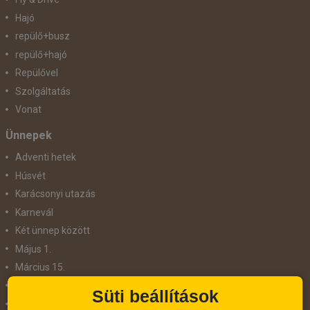
Hajó
repülő+busz
repülő+hajó
Repülővel
Szolgáltatás
Vonat
Ünnepek
Adventi hetek
Húsvét
Karácsonyi utazás
Karnevál
Két ünnep között
Május 1.
Március 15.
Mikulás
Süti beállítások
Nőnap