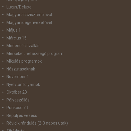
Luxus/Deluxe
Magyar asszisztenciával
Magyar idegenvezetővel
Május 1
Március 15
Medencés szállás
Mérsékelt nehézségű program
Mikulás programok
Nászutasoknak
November 1
Nyelvtanfolyamok
Október 23
Pályaszállás
Pünkösdi út
Repülj és vezess
Rövid kirándulás (2-3 napos utak)
Síbérlettel