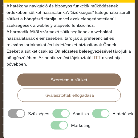
November 1.
A hatékony navigáció és bizonyos funkciók működésének
érdekében sütiket használunk.A "Szükséges" kategóriába sorolt
Október 23.
sütiket a böngésző tárolja, mivel ezek elengedhetetlenül
Pünkösdi utazás
szükségesek a webhely alapvető funkcióihoz.
Szilveszter
A harmadik féltől származó sütik segítenek a weboldal
használatának elemzésében, tárolják a preferenciáit és
Tavaszi szünet
releváns tartalmakat és hirdetéseket biztosítanak Önnek.
Valentin nap
Ezeket a sütiket csak az Ön előzetes beleegyezésével tároljuk a
Programtípus
böngészőjében. Az adatkezelési tájékoztatót
ITT
olvashatja
bővebben.
1 napos utak
Belépőjegy
Szeretem a sütiket
Egyéni út
Egzotikus út
Kiválasztottak elfogadása
Fesztiválok
Golfút
Szükséges
Analitika
Hirdetések
Gyalogtúra
Hajóút
Marketing
Ifjúsági program / Osztálykirándulás