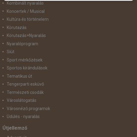
Kombinált nyaralás
Koncertek / Musical
Kultúra és történelem
Körutazás
Körutazás+Nyaralás
Nyaralóprogram
Síút
Sport mérkőzések
Sportos kirándulások
Tematikus út
Tengerparti esküvő
Természeti csodák
Városlátogatás
Városnéző programok
Üdülés - nyaralás
Útjellemző