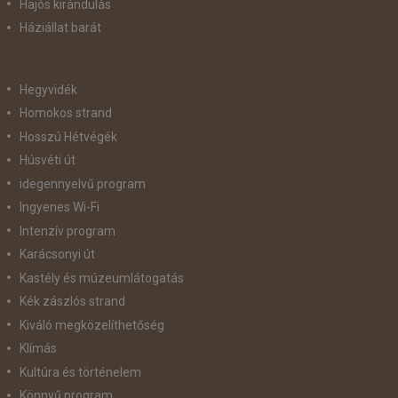
Hajós kirándulás
Háziállat barát
Hegyvidék
Homokos strand
Hosszú Hétvégék
Húsvéti út
idegennyelvű program
Ingyenes Wi-Fi
Intenzív program
Karácsonyi út
Kastély és múzeumlátogatás
Kék zászlós strand
Kiváló megközelíthetőség
Klímás
Kultúra és történelem
Könnyű program