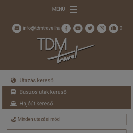
MENÜ
info@tdmtravel.hu
0
Utazás kereső
Buszos utak kereső
Hajóút kereső