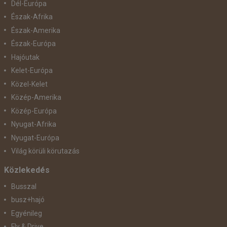
Dél-Európa
Észak-Afrika
Észak-Amerika
Észak-Európa
Hajóutak
Kelet-Európa
Közel-Kelet
Közép-Amerika
Közép-Európa
Nyugat-Afrika
Nyugat-Európa
Világ körüli körutazás
Közlekedés
Busszal
busz+hajó
Egyénileg
Fly & Drive