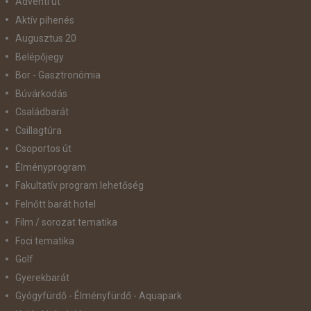
Adventi út
Aktív pihenés
Augusztus 20
Belépőjegy
Bor - Gasztronómia
Búvárkodás
Családbarát
Csillagtúra
Csoportos út
Élményprogram
Fakultatív program lehetőség
Felnőtt barát hotel
Film / sorozat tematika
Foci tematika
Golf
Gyerekbarát
Gyógyfürdő - Élményfürdő - Aquapark