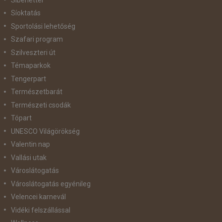
Síoktatás
Sportolási lehetőség
Szafari program
Szilveszteri út
Témaparkok
Tengerpart
Természetbarát
Természeti csodák
Tópart
UNESCO Világörökség
Valentin nap
Vallási utak
Városlátogatás
Városlátogatás egyénileg
Velencei karnevál
Vidéki felszállással