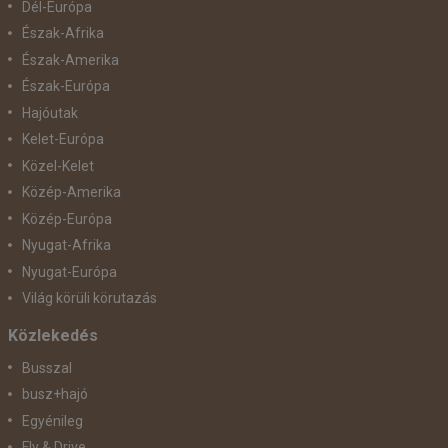
Dél-Európa
Észak-Afrika
Észak-Amerika
Észak-Európa
Hajóutak
Kelet-Európa
Közel-Kelet
Közép-Amerika
Közép-Európa
Nyugat-Afrika
Nyugat-Európa
Világ körüli körutazás
Közlekedés
Busszal
busz+hajó
Egyénileg
Fly & Drive