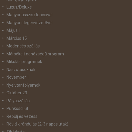
Luxus/Deluxe
Magyar asszisztenciával
Magyar idegenvezetővel
Május 1
Március 15
Medencés szállás
Mérsékelt nehézségű program
Mikulás programok
Nászutasoknak
November 1
Nyelvtanfolyamok
Október 23
Pályaszállás
Pünkösdi út
Repülj és vezess
Rövid kirándulás (2-3 napos utak)
Síbérlettel