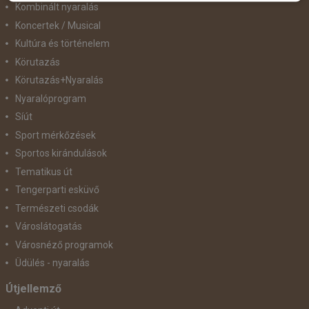
Kombinált nyaralás
Koncertek / Musical
Kultúra és történelem
Körutazás
Körutazás+Nyaralás
Nyaralóprogram
Síút
Sport mérkőzések
Sportos kirándulások
Tematikus út
Tengerparti esküvő
Természeti csodák
Városlátogatás
Városnéző programok
Üdülés - nyaralás
Útjellemző