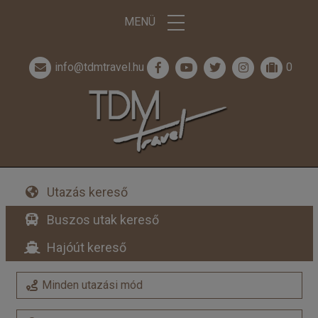
MENÜ
info@tdmtravel.hu
0
Utazás kereső
Buszos utak kereső
Hajóút kereső