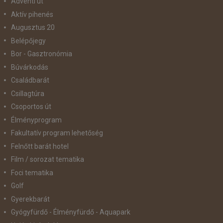
Adventi út
Aktív pihenés
Augusztus 20
Belépőjegy
Bor - Gasztronómia
Búvárkodás
Családbarát
Csillagtúra
Csoportos út
Élményprogram
Fakultatív program lehetőség
Felnőtt barát hotel
Film / sorozat tematika
Foci tematika
Golf
Gyerekbarát
Gyógyfürdő - Élményfürdő - Aquapark