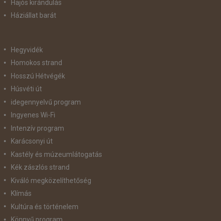
Hajós kirándulás
Háziállat barát
Hegyvidék
Homokos strand
Hosszú Hétvégék
Húsvéti út
idegennyelvű program
Ingyenes Wi-Fi
Intenzív program
Karácsonyi út
Kastély és múzeumlátogatás
Kék zászlós strand
Kiváló megközelíthetőség
Klímás
Kultúra és történelem
Könnyű program