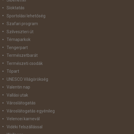
Síoktatás
Sportolási lehetőség
Szafari program
Szilveszteri út
Témaparkok
Tengerpart
Természetbarát
Természeti csodák
Tópart
UNESCO Világörökség
Valentin nap
Vallási utak
Városlátogatás
Városlátogatás egyénileg
Velencei karnevál
Vidéki felszállással