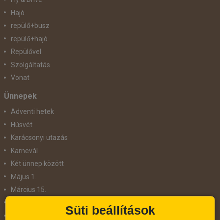
Hajó
repülő+busz
repülő+hajó
Repülővel
Szolgáltatás
Vonat
Ünnepek
Adventi hetek
Húsvét
Karácsonyi utazás
Karnevál
Két ünnep között
Május 1.
Március 15.
Mikulás
Süti beállítások
Nőnap