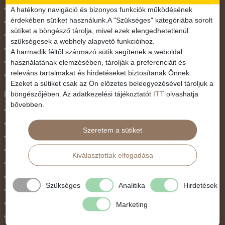
November 1.
A hatékony navigáció és bizonyos funkciók működésének
érdekében sütiket használunk.A "Szükséges" kategóriába sorolt
Október 23.
sütiket a böngésző tárolja, mivel ezek elengedhetetlenül
Pünkösdi utazás
szükségesek a webhely alapvető funkcióihoz.
Szilveszter
A harmadik féltől származó sütik segítenek a weboldal
használatának elemzésében, tárolják a preferenciáit és
Tavaszi szünet
releváns tartalmakat és hirdetéseket biztosítanak Önnek.
Valentin nap
Ezeket a sütiket csak az Ön előzetes beleegyezésével tároljuk a
Programtípus
böngészőjében. Az adatkezelési tájékoztatót
ITT
olvashatja
bővebben.
1 napos utak
Belépőjegy
Szeretem a sütiket
Egyéni út
Egzotikus út
Kiválasztottak elfogadása
Fesztiválok
Golfút
Szükséges
Analitika
Hirdetések
Gyalogtúra
Hajóút
Marketing
Ifjúsági program / Osztálykirándulás