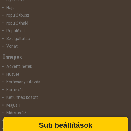
Hajó
repülő+busz
repülő+hajó
Repülővel
Szolgáltatás
Vonat
Ünnepek
Adventi hetek
Húsvét
Karácsonyi utazás
Karnevál
Két ünnep között
Május 1.
Március 15.
Mikulás
Süti beállítások
Nőnap