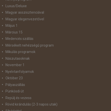
Luxus/Deluxe
Magyar asszisztenciával
Magyar idegenvezetővel
Május 1
Március 15
Medencés szállás
Mérsékelt nehézségű program
Mikulás programok
Nászutasoknak
November 1
Nyelvtanfolyamok
Október 23
Pályaszállás
Pünkösdi út
Repülj és vezess
Rövid kirándulás (2-3 napos utak)
Síbérlettel