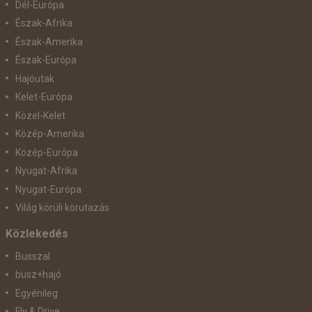
Dél-Európa
Észak-Afrika
Észak-Amerika
Észak-Európa
Hajóutak
Kelet-Európa
Közel-Kelet
Közép-Amerika
Közép-Európa
Nyugat-Afrika
Nyugat-Európa
Világ körüli körutazás
Közlekedés
Busszal
busz+hajó
Egyénileg
Fly & Drive