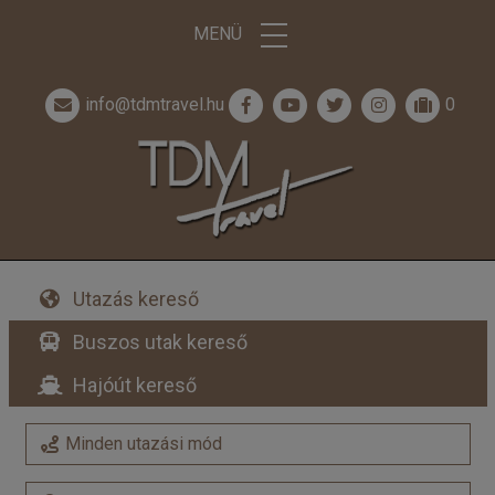
MENÜ
info@tdmtravel.hu
0
Utazás kereső
Buszos utak kereső
Hajóút kereső