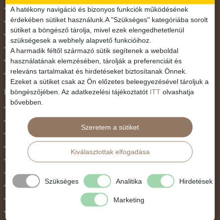
November 1.
A hatékony navigáció és bizonyos funkciók működésének
érdekében sütiket használunk.A "Szükséges" kategóriába sorolt
Október 23.
sütiket a böngésző tárolja, mivel ezek elengedhetetlenül
Pünkösdi utazás
szükségesek a webhely alapvető funkcióihoz.
Szilveszter
A harmadik féltől származó sütik segítenek a weboldal
használatának elemzésében, tárolják a preferenciáit és
Tavaszi szünet
releváns tartalmakat és hirdetéseket biztosítanak Önnek.
Valentin nap
Ezeket a sütiket csak az Ön előzetes beleegyezésével tároljuk a
Programtípus
böngészőjében. Az adatkezelési tájékoztatót
ITT
olvashatja
bővebben.
1 napos utak
Belépőjegy
Szeretem a sütiket
Egyéni út
Egzotikus út
Kiválasztottak elfogadása
Fesztiválok
Golfút
Szükséges
Analitika
Hirdetések
Gyalogtúra
Hajóút
Marketing
Ifjúsági program / Osztálykirándulás