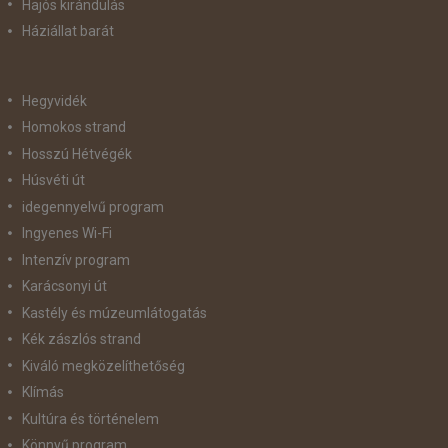
Hajós kirándulás
Háziállat barát
Hegyvidék
Homokos strand
Hosszú Hétvégék
Húsvéti út
idegennyelvű program
Ingyenes Wi-Fi
Intenzív program
Karácsonyi út
Kastély és múzeumlátogatás
Kék zászlós strand
Kiváló megközelíthetőség
Klímás
Kultúra és történelem
Könnyű program