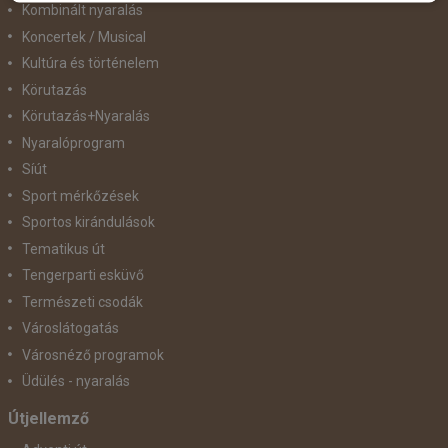
Kombinált nyaralás
Koncertek / Musical
Kultúra és történelem
Körutazás
Körutazás+Nyaralás
Nyaralóprogram
Síút
Sport mérkőzések
Sportos kirándulások
Tematikus út
Tengerparti esküvő
Természeti csodák
Városlátogatás
Városnéző programok
Üdülés - nyaralás
Útjellemző