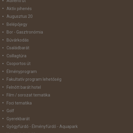
Adventi út
Aktív pihenés
Augusztus 20
Belépőjegy
Bor - Gasztronómia
Búvárkodás
Családbarát
Csillagtúra
Csoportos út
Élményprogram
Fakultatív program lehetőség
Felnőtt barát hotel
Film / sorozat tematika
Foci tematika
Golf
Gyerekbarát
Gyógyfürdő - Élményfürdő - Aquapark