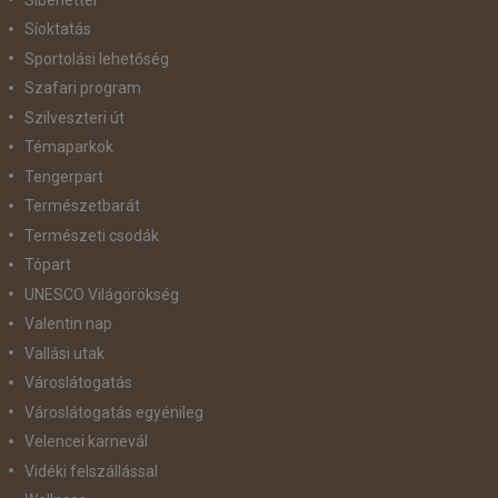
Síoktatás
Sportolási lehetőség
Szafari program
Szilveszteri út
Témaparkok
Tengerpart
Természetbarát
Természeti csodák
Tópart
UNESCO Világörökség
Valentin nap
Vallási utak
Városlátogatás
Városlátogatás egyénileg
Velencei karnevál
Vidéki felszállással