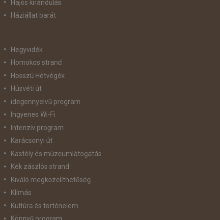
Hajós kirándulás
Háziállat barát
Hegyvidék
Homokos strand
Hosszú Hétvégék
Húsvéti út
idegennyelvű program
Ingyenes Wi-Fi
Intenzív program
Karácsonyi út
Kastély és múzeumlátogatás
Kék zászlós strand
Kiváló megközelíthetőség
Klímás
Kultúra és történelem
Könnyű program