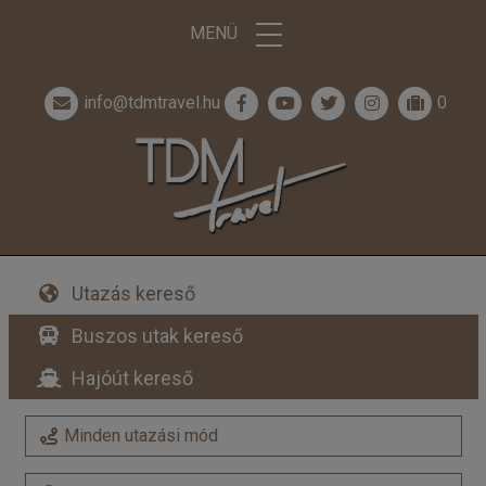
MENÜ
info@tdmtravel.hu
0
Utazás kereső
Buszos utak kereső
Hajóút kereső