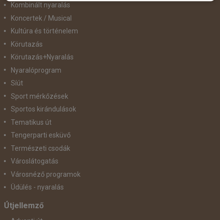
Kombinált nyaralás
Koncertek / Musical
Kultúra és történelem
Körutazás
Körutazás+Nyaralás
Nyaralóprogram
Síút
Sport mérkőzések
Sportos kirándulások
Tematikus út
Tengerparti esküvő
Természeti csodák
Városlátogatás
Városnéző programok
Üdülés - nyaralás
Útjellemző