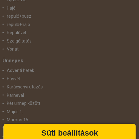
Hajó
repülő+busz
repülő+hajó
Repülővel
Szolgáltatás
Vonat
Ünnepek
Adventi hetek
Húsvét
Karácsonyi utazás
Karnevál
Két ünnep között
Május 1.
Március 15.
Mikulás
Süti beállítások
Nőnap