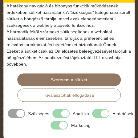
November 1.
A hatékony navigáció és bizonyos funkciók működésének
érdekében sütiket használunk.A "Szükséges" kategóriába sorolt
Október 23.
sütiket a böngésző tárolja, mivel ezek elengedhetetlenül
Pünkösdi utazás
szükségesek a webhely alapvető funkcióihoz.
Szilveszter
A harmadik féltől származó sütik segítenek a weboldal
használatának elemzésében, tárolják a preferenciáit és
Tavaszi szünet
releváns tartalmakat és hirdetéseket biztosítanak Önnek.
Valentin nap
Ezeket a sütiket csak az Ön előzetes beleegyezésével tároljuk a
Programtípus
böngészőjében. Az adatkezelési tájékoztatót
ITT
olvashatja
bővebben.
1 napos utak
Belépőjegy
Szeretem a sütiket
Egyéni út
Egzotikus út
Kiválasztottak elfogadása
Fesztiválok
Golfút
Szükséges
Analitika
Hirdetések
Gyalogtúra
Hajóút
Marketing
Ifjúsági program / Osztálykirándulás