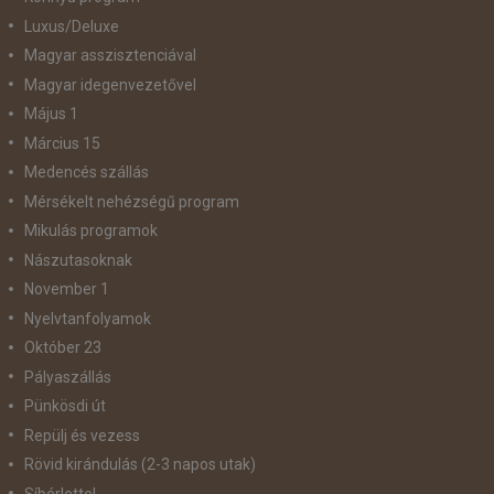
Luxus/Deluxe
Magyar asszisztenciával
Magyar idegenvezetővel
Május 1
Március 15
Medencés szállás
Mérsékelt nehézségű program
Mikulás programok
Nászutasoknak
November 1
Nyelvtanfolyamok
Október 23
Pályaszállás
Pünkösdi út
Repülj és vezess
Rövid kirándulás (2-3 napos utak)
Síbérlettel