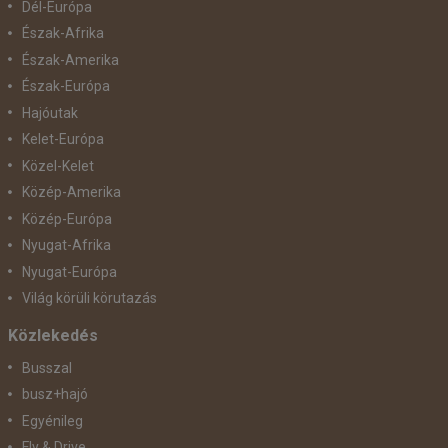
Dél-Európa
Észak-Afrika
Észak-Amerika
Észak-Európa
Hajóutak
Kelet-Európa
Közel-Kelet
Közép-Amerika
Közép-Európa
Nyugat-Afrika
Nyugat-Európa
Világ körüli körutazás
Közlekedés
Busszal
busz+hajó
Egyénileg
Fly & Drive