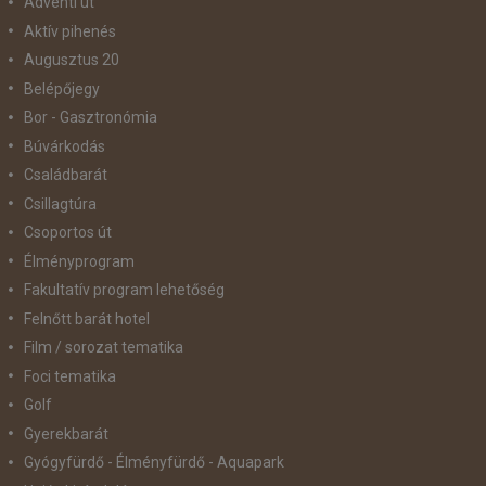
Adventi út
Aktív pihenés
Augusztus 20
Belépőjegy
Bor - Gasztronómia
Búvárkodás
Családbarát
Csillagtúra
Csoportos út
Élményprogram
Fakultatív program lehetőség
Felnőtt barát hotel
Film / sorozat tematika
Foci tematika
Golf
Gyerekbarát
Gyógyfürdő - Élményfürdő - Aquapark