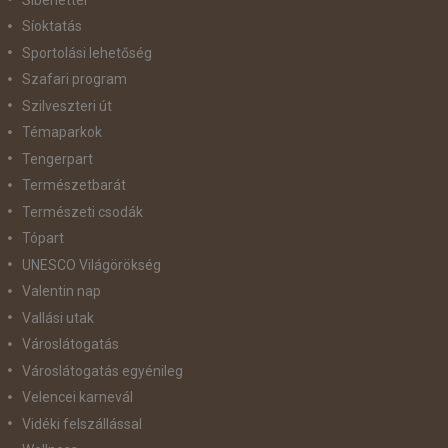
Síoktatás
Sportolási lehetőség
Szafari program
Szilveszteri út
Témaparkok
Tengerpart
Természetbarát
Természeti csodák
Tópart
UNESCO Világörökség
Valentin nap
Vallási utak
Városlátogatás
Városlátogatás egyénileg
Velencei karnevál
Vidéki felszállással