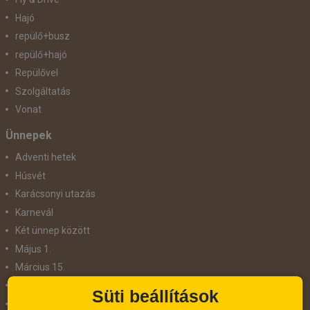
Hajó
repülő+busz
repülő+hajó
Repülővel
Szolgáltatás
Vonat
Ünnepek
Adventi hetek
Húsvét
Karácsonyi utazás
Karnevál
Két ünnep között
Május 1.
Március 15.
Mikulás
Süti beállítások
Nőnap