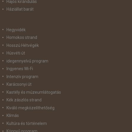
Hajós kirándulás
Háziállat barát
Hegyvidék
Homokos strand
Hosszú Hétvégék
Húsvéti út
idegennyelvű program
Ingyenes Wi-Fi
Intenzív program
Karácsonyi út
Kastély és múzeumlátogatás
Kék zászlós strand
Kiváló megközelíthetőség
Klímás
Kultúra és történelem
Könnyű program