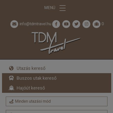
MENÜ
info@tdmtravel.hu
0
Utazás kereső
Buszos utak kereső
Hajóút kereső