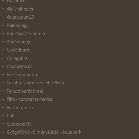
Adventi út
Aktív pihenés
Augusztus 20
Belépőjegy
Bor - Gasztronómia
Búvárkodás
Családbarát
Csillagtúra
Csoportos út
Élményprogram
Fakultatív program lehetőség
Felnőtt barát hotel
Film / sorozat tematika
Foci tematika
Golf
Gyerekbarát
Gyógyfürdő - Élményfürdő - Aquapark