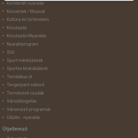
Kombinált nyaralás
Koncertek / Musical
Kultúra és történelem
Körutazás
Körutazás+Nyaralás
Nyaralóprogram
Síút
Sport mérkőzések
Sportos kirándulások
Tematikus út
Tengerparti esküvő
Természeti csodák
Városlátogatás
Városnéző programok
Üdülés - nyaralás
Útjellemző