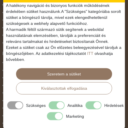
November 1.
A hatékony navigáció és bizonyos funkciók működésének
érdekében sütiket használunk.A "Szükséges" kategóriába sorolt
Október 23.
sütiket a böngésző tárolja, mivel ezek elengedhetetlenül
Pünkösdi utazás
szükségesek a webhely alapvető funkcióihoz.
Szilveszter
A harmadik féltől származó sütik segítenek a weboldal
használatának elemzésében, tárolják a preferenciáit és
Tavaszi szünet
releváns tartalmakat és hirdetéseket biztosítanak Önnek.
Valentin nap
Ezeket a sütiket csak az Ön előzetes beleegyezésével tároljuk a
Programtípus
böngészőjében. Az adatkezelési tájékoztatót
ITT
olvashatja
bővebben.
1 napos utak
Belépőjegy
Szeretem a sütiket
Egyéni út
Egzotikus út
Kiválasztottak elfogadása
Fesztiválok
Golfút
Szükséges
Analitika
Hirdetések
Gyalogtúra
Hajóút
Marketing
Ifjúsági program / Osztálykirándulás