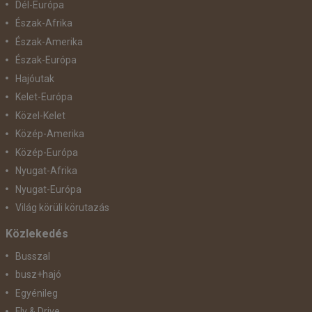
Dél-Európa
Észak-Afrika
Észak-Amerika
Észak-Európa
Hajóutak
Kelet-Európa
Közel-Kelet
Közép-Amerika
Közép-Európa
Nyugat-Afrika
Nyugat-Európa
Világ körüli körutazás
Közlekedés
Busszal
busz+hajó
Egyénileg
Fly & Drive