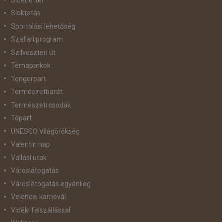
Síoktatás
Sportolási lehetőség
Szafari program
Szilveszteri út
Témaparkok
Tengerpart
Természetbarát
Természeti csodák
Tópart
UNESCO Világörökség
Valentin nap
Vallási utak
Városlátogatás
Városlátogatás egyénileg
Velencei karnevál
Vidéki felszállással