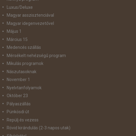
Luxus/Deluxe
Magyar asszisztenciával
Magyar idegenvezetővel
Május 1
Március 15
Medencés szállás
Mérsékelt nehézségű program
Mikulás programok
Nászutasoknak
November 1
Nyelvtanfolyamok
Október 23
Pályaszállás
Pünkösdi út
Repülj és vezess
Rövid kirándulás (2-3 napos utak)
Síbérlettel