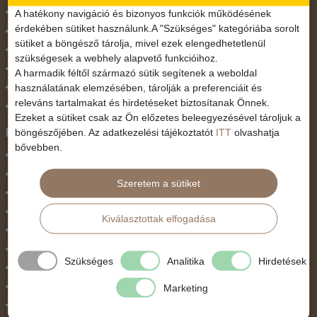
November 1.
A hatékony navigáció és bizonyos funkciók működésének
érdekében sütiket használunk.A "Szükséges" kategóriába sorolt
Október 23.
sütiket a böngésző tárolja, mivel ezek elengedhetetlenül
Pünkösdi utazás
szükségesek a webhely alapvető funkcióihoz.
Szilveszter
A harmadik féltől származó sütik segítenek a weboldal
használatának elemzésében, tárolják a preferenciáit és
Tavaszi szünet
releváns tartalmakat és hirdetéseket biztosítanak Önnek.
Valentin nap
Ezeket a sütiket csak az Ön előzetes beleegyezésével tároljuk a
Programtípus
böngészőjében. Az adatkezelési tájékoztatót
ITT
olvashatja
bővebben.
1 napos utak
Belépőjegy
Szeretem a sütiket
Egyéni út
Egzotikus út
Kiválasztottak elfogadása
Fesztiválok
Golfút
Szükséges
Analitika
Hirdetések
Gyalogtúra
Hajóút
Marketing
Ifjúsági program / Osztálykirándulás