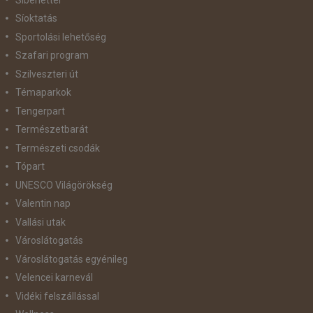
Síoktatás
Sportolási lehetőség
Szafari program
Szilveszteri út
Témaparkok
Tengerpart
Természetbarát
Természeti csodák
Tópart
UNESCO Világörökség
Valentin nap
Vallási utak
Városlátogatás
Városlátogatás egyénileg
Velencei karnevál
Vidéki felszállással