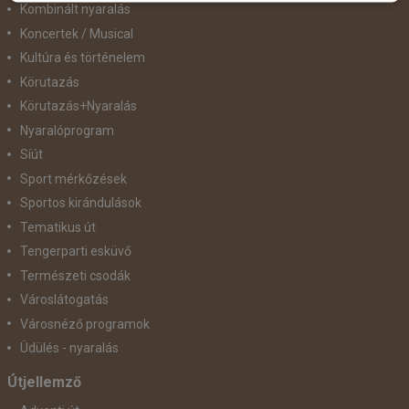
Kombinált nyaralás
Koncertek / Musical
Kultúra és történelem
Körutazás
Körutazás+Nyaralás
Nyaralóprogram
Síút
Sport mérkőzések
Sportos kirándulások
Tematikus út
Tengerparti esküvő
Természeti csodák
Városlátogatás
Városnéző programok
Üdülés - nyaralás
Útjellemző