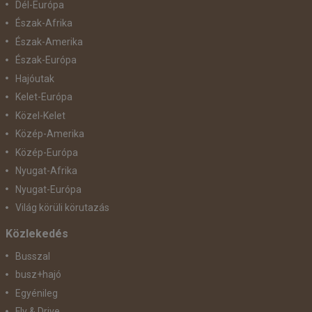
Dél-Európa
Észak-Afrika
Észak-Amerika
Észak-Európa
Hajóutak
Kelet-Európa
Közel-Kelet
Közép-Amerika
Közép-Európa
Nyugat-Afrika
Nyugat-Európa
Világ körüli körutazás
Közlekedés
Busszal
busz+hajó
Egyénileg
Fly & Drive