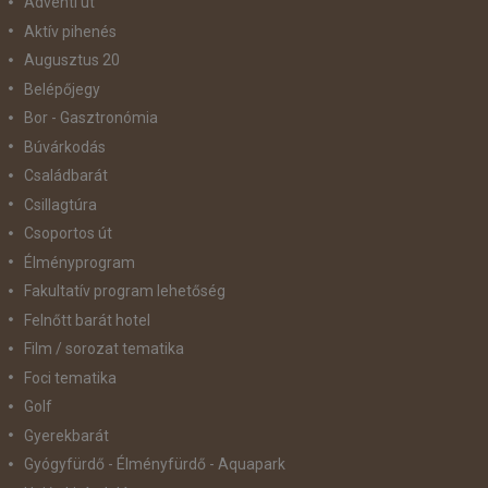
Adventi út
Aktív pihenés
Augusztus 20
Belépőjegy
Bor - Gasztronómia
Búvárkodás
Családbarát
Csillagtúra
Csoportos út
Élményprogram
Fakultatív program lehetőség
Felnőtt barát hotel
Film / sorozat tematika
Foci tematika
Golf
Gyerekbarát
Gyógyfürdő - Élményfürdő - Aquapark