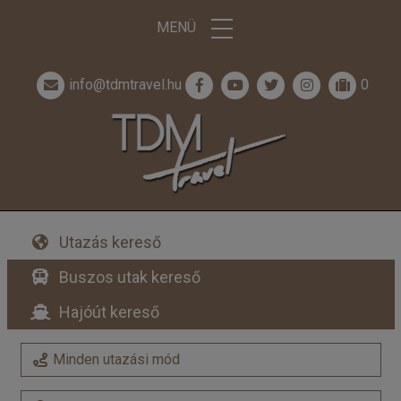
MENÜ
info@tdmtravel.hu
0
Utazás kereső
Buszos utak kereső
Hajóút kereső