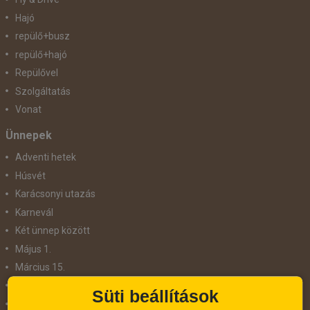
Hajó
repülő+busz
repülő+hajó
Repülővel
Szolgáltatás
Vonat
Ünnepek
Adventi hetek
Húsvét
Karácsonyi utazás
Karnevál
Két ünnep között
Május 1.
Március 15.
Mikulás
Süti beállítások
Nőnap