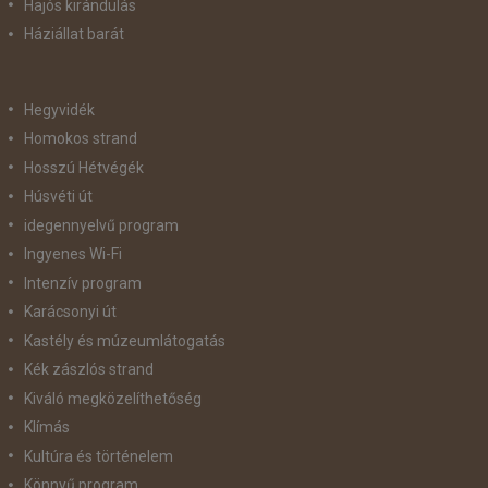
Hajós kirándulás
Háziállat barát
Hegyvidék
Homokos strand
Hosszú Hétvégék
Húsvéti út
idegennyelvű program
Ingyenes Wi-Fi
Intenzív program
Karácsonyi út
Kastély és múzeumlátogatás
Kék zászlós strand
Kiváló megközelíthetőség
Klímás
Kultúra és történelem
Könnyű program