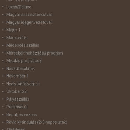
Luxus/Deluxe
Magyar asszisztenciával
Magyar idegenvezetővel
Május 1
Március 15
Medencés szállás
Mérsékelt nehézségű program
Mikulás programok
Nászutasoknak
November 1
Nyelvtanfolyamok
Október 23
Pályaszállás
Pünkösdi út
Repülj és vezess
Rövid kirándulás (2-3 napos utak)
Síbérlettel