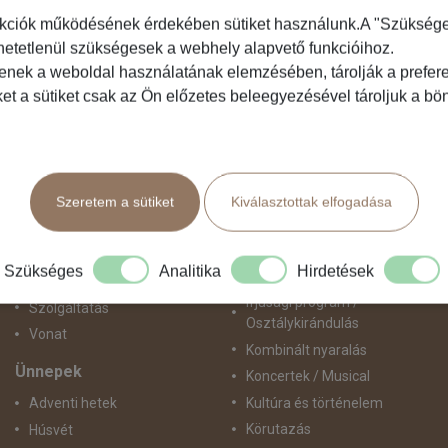
kciók működésének érdekében sütiket használunk.A "Szükséges"
hetetlenül szükségesek a webhely alapvető funkcióihoz.
Közlekedés
Programtípus
tenek a weboldal használatának elemzésében, tárolják a preferen
ket a sütiket csak az Ön előzetes beleegyezésével tároljuk a b
Busszal
1 napos utak
busz+hajó
Belépőjegy
Egyénileg
Egyéni út
Fly & Drive
Egzotikus út
Szeretem a sütiket
Kiválasztottak elfogadása
Hajó
Fesztiválok
repülő+busz
Golfút
repülő+hajó
Gyalogtúra
Szükséges
Analitika
Hirdetések
Repülővel
Hajóút
Ifjúsági program /
Szolgáltatás
Osztálykirándulás
Vonat
Kombinált nyaralás
Ünnepek
Koncertek / Musical
Kultúra és történelem
Adventi hetek
Körutazás
Húsvét