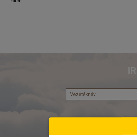
Hiba!
I