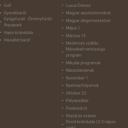
Golf
Luxus/Deluxe
Gyerekbarát
Magyar asszisztenciával
Gyógyfürdő - Élményfürdő -
Magyar idegenvezetővel
Aquapark
Május 1
Hajós kirándulás
Március 15
Háziállat barát
Medencés szállás
Mérsékelt nehézségű
program
Mikulás programok
Nászutasoknak
November 1
Nyelvtanfolyamok
Október 23
Pályaszállás
Pünkösdi út
Repülj és vezess
Rövid kirándulás (2-3 napos
utak)