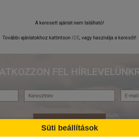
A keresett ajánlat nem található!
További ajánlatokhoz kattintson
IDE
, vagy használja a keresőt!
RATKOZZON FEL HÍRLEVELÜNKR
Feliratkozás
Süti beállítások