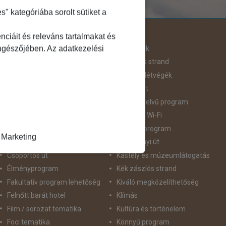
 kategóriába sorolt sütiket a
Útjellemző
ciáit és releváns tartalmakat és
öngészőjében. Az adatkezelési
Adventi út
Hegyvidék
Aktív pihenés
Homokos strand
Augusztus 20
Hosszú Hétvégék
Belépőjegy
Húsvéti út
Bor - Gasztronómia
idegennyelvű program
Búvárkodás
Ingyenes Wi-Fi
Családbarát
Intenzív program
Marketing
Csillagtúra
Karácsonyi út
Csoportos út
Kastély és múzeumlátogatás
Élményprogram
Kék zászlós strand
Fakultatív program lehetőség
Kiváló megközelíthetőség
Felnőtt barát hotel
Klímás
Film / sorozat tematika
Kultúra és történelem
Foci tematika
Könnyű program