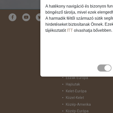
A hatékony navigáció és bizonyos fun
böngésző tárolja, mivel ezek elenged
Földrészek
A harmadik féltől származó sütik segí
hirdetéseket biztosítanak Önnek. Eze
Ausztrália
tájékoztatót
ITT
olvashatja bővebben.
Ázsia
Csendes-Óceáni Szigetvilág
Dél-Afrika
Dél-Amerika
Dél-Európa
Észak-Afrika
Észak-Amerika
Észak-Európa
Hajóutak
Kelet-Európa
Közel-Kelet
Közép-Amerika
Közép-Európa