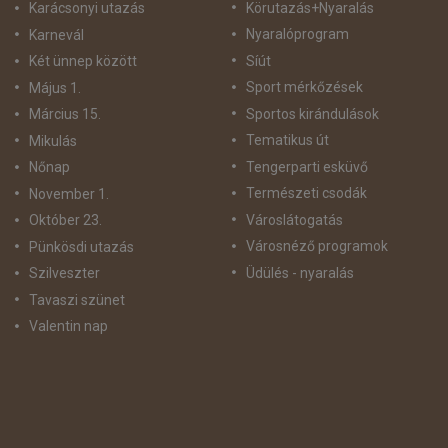
Körutazás+Nyaralás
Karácsonyi utazás
Nyaralóprogram
Karnevál
Síút
Két ünnep között
Sport mérkőzések
Május 1.
Sportos kirándulások
Március 15.
Tematikus út
Mikulás
Tengerparti esküvő
Nőnap
Természeti csodák
November 1.
Városlátogatás
Október 23.
Városnéző programok
Pünkösdi utazás
Üdülés - nyaralás
Szilveszter
Tavaszi szünet
Valentin nap