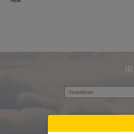
Hiba!
I