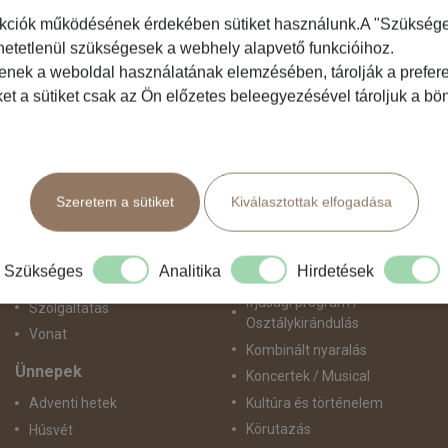
kciók működésének érdekében sütiket használunk.A "Szükséges"
hetetlenül szükségesek a webhely alapvető funkcióihoz.
Közlekedés
Programtípus
tenek a weboldal használatának elemzésében, tárolják a preferen
ket a sütiket csak az Ön előzetes beleegyezésével tároljuk a b
Busszal
1 napos utak
busz+hajó
Belépőjegy
Egyénileg
Egyéni út
Fly & Drive
Egzotikus út
Szeretem a sütiket
Kiválasztottak elfogadása
Hajó
Fesztiválok
repülő+busz
Golfút
repülő+hajó
Gyalogtúra
Szükséges
Analitika
Hirdetések
Repülővel
Hajóút
Ifjúsági program /
Szolgáltatás
Osztálykirándulás
Vonat
Kombinált nyaralás
Ünnepek
Koncertek / Musical
Kultúra és történelem
Adventi hetek
Körutazás
Húsvét