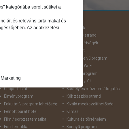
 kategóriába sorolt sütiket a
Útjellemző
ciáit és releváns tartalmakat és
öngészőjében. Az adatkezelési
Adventi út
Hegyvidék
Aktív pihenés
Homokos strand
Augusztus 20
Hosszú Hétvégék
Belépőjegy
Húsvéti út
Bor - Gasztronómia
idegennyelvű program
Búvárkodás
Ingyenes Wi-Fi
Családbarát
Intenzív program
Marketing
Csillagtúra
Karácsonyi út
Csoportos út
Kastély és múzeumlátogatás
Élményprogram
Kék zászlós strand
Fakultatív program lehetőség
Kiváló megközelíthetőség
Felnőtt barát hotel
Klímás
Film / sorozat tematika
Kultúra és történelem
Foci tematika
Könnyű program