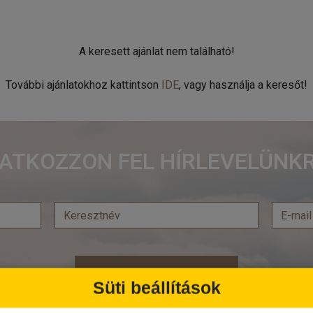
A keresett ajánlat nem található!
További ajánlatokhoz kattintson
IDE
, vagy használja a keresőt!
RATKOZZON FEL HÍRLEVELÜNKR
Feliratkozás
Süti beállítások