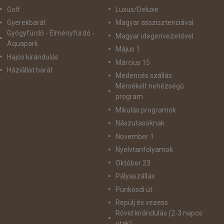
Golf
Luxus/Deluxe
Gyerekbarát
Magyar asszisztenciával
Gyógyfürdő - Élményfürdő -
Magyar idegenvezetővel
Aquapark
Május 1
Hajós kirándulás
Március 15
Háziállat barát
Medencés szállás
Mérsékelt nehézségű
program
Mikulás programok
Nászutasoknak
November 1
Nyelvtanfolyamok
Október 23
Pályaszállás
Pünkösdi út
Repülj és vezess
Rövid kirándulás (2-3 napos
utak)