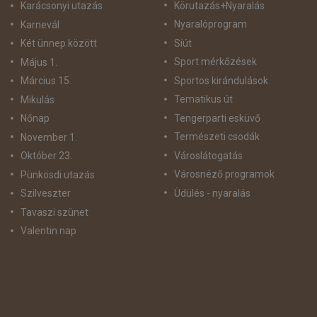
Körutazás+Nyaralás
Karácsonyi utazás
Nyaralóprogram
Karnevál
Síút
Két ünnep között
Sport mérkőzések
Május 1.
Sportos kirándulások
Március 15.
Tematikus út
Mikulás
Tengerparti esküvő
Nőnap
Természeti csodák
November 1.
Városlátogatás
Október 23.
Városnéző programok
Pünkösdi utazás
Üdülés - nyaralás
Szilveszter
Tavaszi szünet
Valentin nap