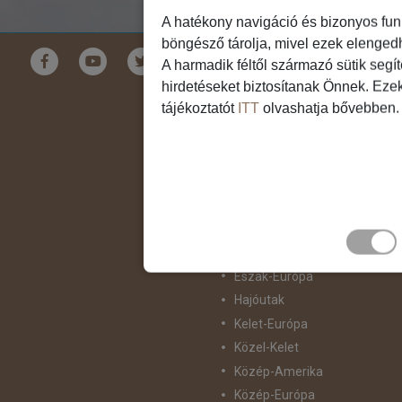
A hatékony navigáció és bizonyos fun
böngésző tárolja, mivel ezek elenged
Földrészek
A harmadik féltől származó sütik segí
hirdetéseket biztosítanak Önnek. Eze
Ausztrália
tájékoztatót
ITT
olvashatja bővebben.
Ázsia
Csendes-Óceáni Szigetvilág
Dél-Afrika
Dél-Amerika
Dél-Európa
Észak-Afrika
Észak-Amerika
Észak-Európa
Hajóutak
Kelet-Európa
Közel-Kelet
Közép-Amerika
Közép-Európa