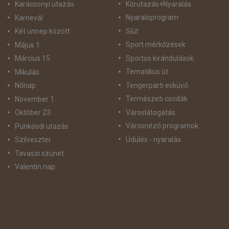
Körutazás+Nyaralás
Karácsonyi utazás
Nyaralóprogram
Karnevál
Síút
Két ünnep között
Sport mérkőzések
Május 1.
Sportos kirándulások
Március 15.
Tematikus út
Mikulás
Tengerparti esküvő
Nőnap
Természeti csodák
November 1.
Városlátogatás
Október 23.
Városnéző programok
Pünkösdi utazás
Üdülés - nyaralás
Szilveszter
Tavaszi szünet
Valentin nap