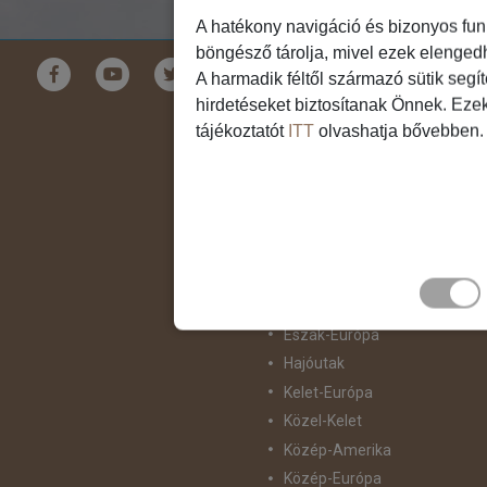
A hatékony navigáció és bizonyos fun
böngésző tárolja, mivel ezek elenged
Földrészek
A harmadik féltől származó sütik segí
hirdetéseket biztosítanak Önnek. Eze
Ausztrália
tájékoztatót
ITT
olvashatja bővebben.
Ázsia
Csendes-Óceáni Szigetvilág
Dél-Afrika
Dél-Amerika
Dél-Európa
Észak-Afrika
Észak-Amerika
Észak-Európa
Hajóutak
Kelet-Európa
Közel-Kelet
Közép-Amerika
Közép-Európa