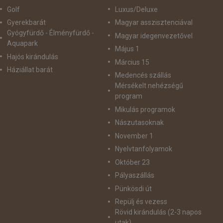
Golf
Luxus/Deluxe
Gyerekbarát
Magyar asszisztenciával
Gyógyfürdő - Élményfürdő -
Magyar idegenvezetővel
Aquapark
Május 1
Hajós kirándulás
Március 15
Háziállat barát
Medencés szállás
Mérsékelt nehézségű
program
Mikulás programok
Nászutasoknak
November 1
Nyelvtanfolyamok
Október 23
Pályaszállás
Pünkösdi út
Repülj és vezess
Rövid kirándulás (2-3 napos
utak)