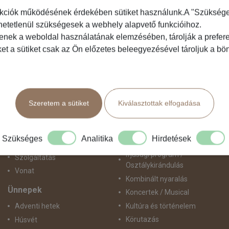
kciók működésének érdekében sütiket használunk.A "Szükséges"
hetetlenül szükségesek a webhely alapvető funkcióihoz.
Közlekedés
Programtípus
tenek a weboldal használatának elemzésében, tárolják a preferen
ket a sütiket csak az Ön előzetes beleegyezésével tároljuk a b
Busszal
1 napos utak
busz+hajó
Belépőjegy
Egyénileg
Egyéni út
Fly & Drive
Egzotikus út
Szeretem a sütiket
Kiválasztottak elfogadása
Hajó
Fesztiválok
repülő+busz
Golfút
repülő+hajó
Gyalogtúra
Szükséges
Analitika
Hirdetések
Repülővel
Hajóút
Ifjúsági program /
Szolgáltatás
Osztálykirándulás
Vonat
Kombinált nyaralás
Ünnepek
Koncertek / Musical
Kultúra és történelem
Adventi hetek
Körutazás
Húsvét