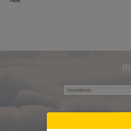
Hiba!
I