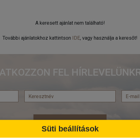
A keresett ajánlat nem található!
További ajánlatokhoz kattintson
IDE
, vagy használja a keresőt!
RATKOZZON FEL HÍRLEVELÜNKR
Feliratkozás
Süti beállítások