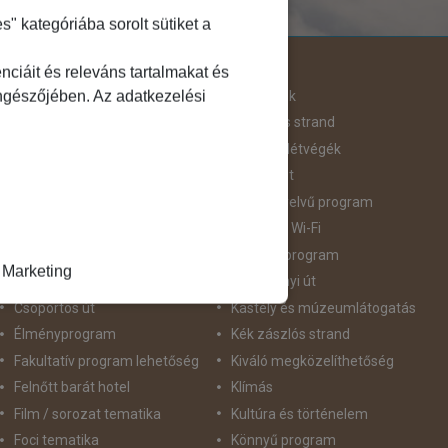
 kategóriába sorolt sütiket a
Útjellemző
ciáit és releváns tartalmakat és
öngészőjében. Az adatkezelési
Adventi út
Hegyvidék
Aktív pihenés
Homokos strand
Augusztus 20
Hosszú Hétvégék
Belépőjegy
Húsvéti út
Bor - Gasztronómia
idegennyelvű program
Búvárkodás
Ingyenes Wi-Fi
Családbarát
Intenzív program
Marketing
Csillagtúra
Karácsonyi út
Csoportos út
Kastély és múzeumlátogatás
Élményprogram
Kék zászlós strand
Fakultatív program lehetőség
Kiváló megközelíthetőség
Felnőtt barát hotel
Klímás
Film / sorozat tematika
Kultúra és történelem
Foci tematika
Könnyű program