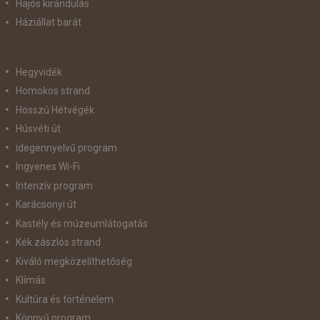
Hajós kirándulás
Háziállat barát
Hegyvidék
Homokos strand
Hosszú Hétvégék
Húsvéti út
idegennyelvű program
Ingyenes Wi-Fi
Intenzív program
Karácsonyi út
Kastély és múzeumlátogatás
Kék zászlós strand
Kiváló megközelíthetőség
Klímás
Kultúra és történelem
Könnyű program