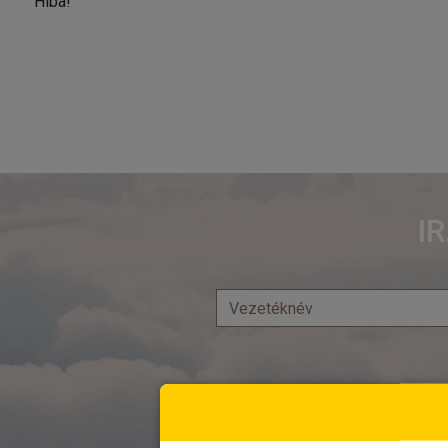
Hiba!
I