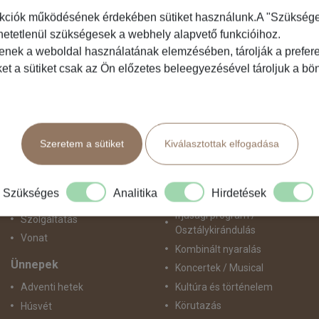
kciók működésének érdekében sütiket használunk.A "Szükséges"
hetetlenül szükségesek a webhely alapvető funkcióihoz.
Közlekedés
Programtípus
tenek a weboldal használatának elemzésében, tárolják a preferen
ket a sütiket csak az Ön előzetes beleegyezésével tároljuk a b
Busszal
1 napos utak
busz+hajó
Belépőjegy
Egyénileg
Egyéni út
Fly & Drive
Egzotikus út
Szeretem a sütiket
Kiválasztottak elfogadása
Hajó
Fesztiválok
repülő+busz
Golfút
repülő+hajó
Gyalogtúra
Szükséges
Analitika
Hirdetések
Repülővel
Hajóút
Ifjúsági program /
Szolgáltatás
Osztálykirándulás
Vonat
Kombinált nyaralás
Ünnepek
Koncertek / Musical
Kultúra és történelem
Adventi hetek
Körutazás
Húsvét