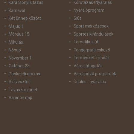
Körutazás+Nyaralás
Karácsonyi utazás
Nyaralóprogram
Karnevál
Síút
Két ünnep között
Sport mérkőzések
Május 1.
Sportos kirándulások
Március 15.
Tematikus út
Mikulás
Tengerparti esküvő
Nőnap
Természeti csodák
November 1.
Városlátogatás
Október 23.
Városnéző programok
Pünkösdi utazás
Üdülés - nyaralás
Szilveszter
Tavaszi szünet
Valentin nap