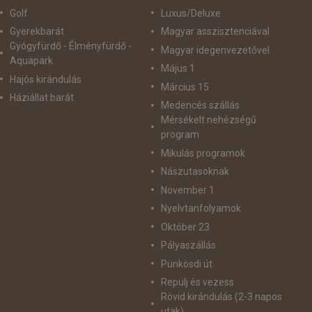
Golf
Luxus/Deluxe
Gyerekbarát
Magyar asszisztenciával
Gyógyfürdő - Élményfürdő -
Magyar idegenvezetővel
Aquapark
Május 1
Hajós kirándulás
Március 15
Háziállat barát
Medencés szállás
Mérsékelt nehézségű
program
Mikulás programok
Nászutasoknak
November 1
Nyelvtanfolyamok
Október 23
Pályaszállás
Pünkösdi út
Repülj és vezess
Rövid kirándulás (2-3 napos
utak)