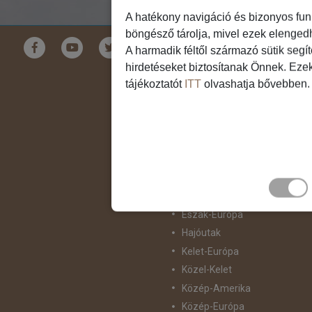
A hatékony navigáció és bizonyos fun
böngésző tárolja, mivel ezek elenged
Földrészek
A harmadik féltől származó sütik segí
hirdetéseket biztosítanak Önnek. Eze
Ausztrália
tájékoztatót
ITT
olvashatja bővebben.
Ázsia
Csendes-Óceáni Szigetvilág
Dél-Afrika
Dél-Amerika
Dél-Európa
Észak-Afrika
Észak-Amerika
Észak-Európa
Hajóutak
Kelet-Európa
Közel-Kelet
Közép-Amerika
Közép-Európa