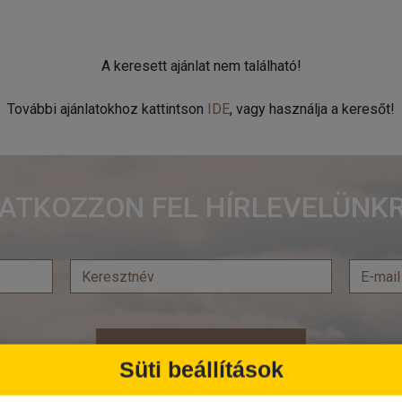
A keresett ajánlat nem található!
További ajánlatokhoz kattintson
IDE
, vagy használja a keresőt!
RATKOZZON FEL HÍRLEVELÜNKR
Feliratkozás
Süti beállítások