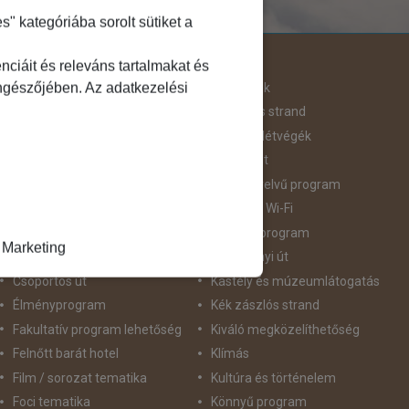
 kategóriába sorolt sütiket a
Útjellemző
ciáit és releváns tartalmakat és
öngészőjében. Az adatkezelési
Adventi út
Hegyvidék
Aktív pihenés
Homokos strand
Augusztus 20
Hosszú Hétvégék
Belépőjegy
Húsvéti út
Bor - Gasztronómia
idegennyelvű program
Búvárkodás
Ingyenes Wi-Fi
Családbarát
Intenzív program
Marketing
Csillagtúra
Karácsonyi út
Csoportos út
Kastély és múzeumlátogatás
Élményprogram
Kék zászlós strand
Fakultatív program lehetőség
Kiváló megközelíthetőség
Felnőtt barát hotel
Klímás
Film / sorozat tematika
Kultúra és történelem
Foci tematika
Könnyű program