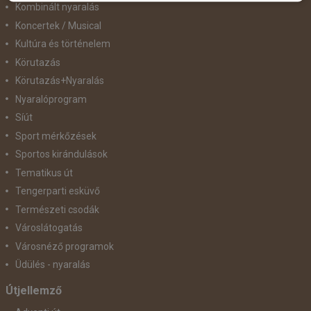
Kombinált nyaralás
Koncertek / Musical
Kultúra és történelem
Körutazás
Körutazás+Nyaralás
Nyaralóprogram
Síút
Sport mérkőzések
Sportos kirándulások
Tematikus út
Tengerparti esküvő
Természeti csodák
Városlátogatás
Városnéző programok
Üdülés - nyaralás
Útjellemző