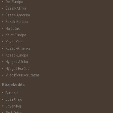
Dél-Európa
Észak-Afrika
Észak-Amerika
Észak-Európa
Hajóutak
Kelet-Európa
Közel-Kelet
Közép-Amerika
Közép-Európa
Nyugat-Afrika
Nyugat-Európa
Világ körüli körutazás
Közlekedés
Busszal
busz+hajó
Egyénileg
Fly & Drive