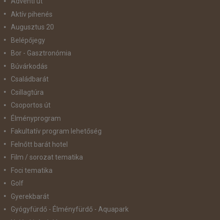
Adventi út
Aktív pihenés
Augusztus 20
Belépőjegy
Bor - Gasztronómia
Búvárkodás
Családbarát
Csillagtúra
Csoportos út
Élményprogram
Fakultatív program lehetőség
Felnőtt barát hotel
Film / sorozat tematika
Foci tematika
Golf
Gyerekbarát
Gyógyfürdő - Élményfürdő - Aquapark