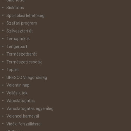
Síoktatás
Sportolási lehetőség
Szafari program
Szilveszteri út
Témaparkok
Tengerpart
Természetbarát
Természeti csodák
Tópart
UNESCO Világörökség
Valentin nap
Vallási utak
Városlátogatás
Városlátogatás egyénileg
Velencei karnevál
Vidéki felszállással