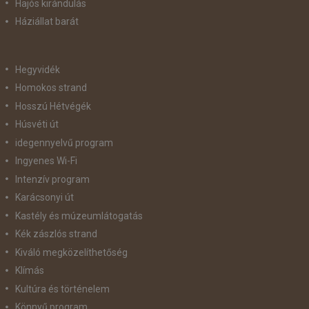
Hajós kirándulás
Háziállat barát
Hegyvidék
Homokos strand
Hosszú Hétvégék
Húsvéti út
idegennyelvű program
Ingyenes Wi-Fi
Intenzív program
Karácsonyi út
Kastély és múzeumlátogatás
Kék zászlós strand
Kiváló megközelíthetőség
Klímás
Kultúra és történelem
Könnyű program