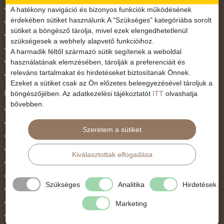
November 1.
A hatékony navigáció és bizonyos funkciók működésének
érdekében sütiket használunk.A "Szükséges" kategóriába sorolt
Október 23.
sütiket a böngésző tárolja, mivel ezek elengedhetetlenül
Pünkösdi utazás
szükségesek a webhely alapvető funkcióihoz.
Szilveszter
A harmadik féltől származó sütik segítenek a weboldal
használatának elemzésében, tárolják a preferenciáit és
Tavaszi szünet
releváns tartalmakat és hirdetéseket biztosítanak Önnek.
Valentin nap
Ezeket a sütiket csak az Ön előzetes beleegyezésével tároljuk a
Programtípus
böngészőjében. Az adatkezelési tájékoztatót
ITT
olvashatja
bővebben.
1 napos utak
Belépőjegy
Szeretem a sütiket
Egyéni út
Egzotikus út
Kiválasztottak elfogadása
Fesztiválok
Golfút
Szükséges
Analitika
Hirdetések
Gyalogtúra
Hajóút
Marketing
Ifjúsági program / Osztálykirándulás