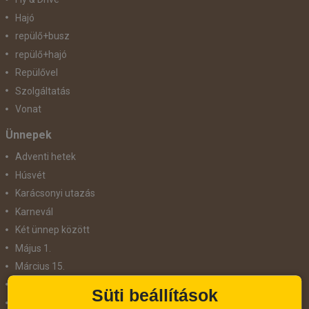
Hajó
repülő+busz
repülő+hajó
Repülővel
Szolgáltatás
Vonat
Ünnepek
Adventi hetek
Húsvét
Karácsonyi utazás
Karnevál
Két ünnep között
Május 1.
Március 15.
Mikulás
Süti beállítások
Nőnap