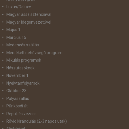
Luxus/Deluxe
Magyar asszisztenciával
Magyar idegenvezetővel
Május 1
Március 15
Medencés szállás
Mérsékelt nehézségű program
Mikulás programok
Nászutasoknak
November 1
Nyelvtanfolyamok
Október 23
Pályaszállás
Pünkösdi út
Repülj és vezess
Rövid kirándulás (2-3 napos utak)
Síbérlettel