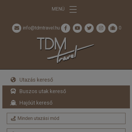
MENÜ
info@tdmtravel.hu
0
Utazás kereső
Buszos utak kereső
Hajóút kereső