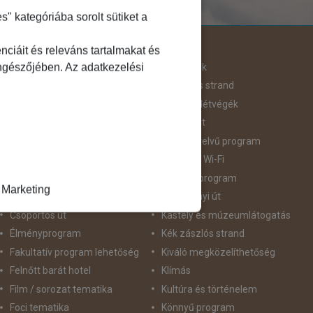
 kategóriába sorolt sütiket a
Útjellemző
ciáit és releváns tartalmakat és
öngészőjében. Az adatkezelési
Adventi út
Hegyvidék
Aktív pihenés
Homokos strand
Augusztus 20
Hosszú Hétvégék
Belépőjegy
Húsvéti út
Bor - Gasztronómia
idegennyelvű program
Búvárkodás
Ingyenes Wi-Fi
Családbarát
Intenzív program
Marketing
Csillagtúra
Karácsonyi út
Csoportos út
Kastély és múzeumlátogatás
Élményprogram
Kék zászlós strand
Fakultatív program lehetőség
Kiváló megközelíthetőség
Felnőtt barát hotel
Klímás
Film / sorozat tematika
Kultúra és történelem
Foci tematika
Könnyű program