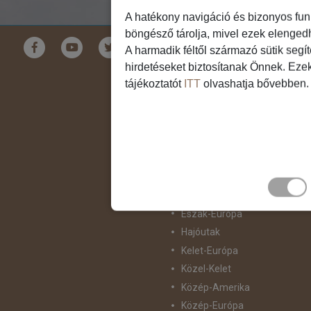
A hatékony navigáció és bizonyos fun
böngésző tárolja, mivel ezek elenged
Földrészek
A harmadik féltől származó sütik segí
hirdetéseket biztosítanak Önnek. Eze
Ausztrália
tájékoztatót
ITT
olvashatja bővebben.
Ázsia
Csendes-Óceáni Szigetvilág
Dél-Afrika
Dél-Amerika
Dél-Európa
Észak-Afrika
Észak-Amerika
Észak-Európa
Hajóutak
Kelet-Európa
Közel-Kelet
Közép-Amerika
Közép-Európa