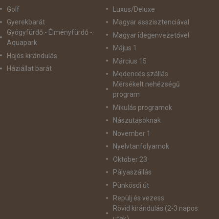
Golf
Luxus/Deluxe
Gyerekbarát
Magyar asszisztenciával
Gyógyfürdő - Élményfürdő -
Magyar idegenvezetővel
Aquapark
Május 1
Hajós kirándulás
Március 15
Háziállat barát
Medencés szállás
Mérsékelt nehézségű
program
Mikulás programok
Nászutasoknak
November 1
Nyelvtanfolyamok
Október 23
Pályaszállás
Pünkösdi út
Repülj és vezess
Rövid kirándulás (2-3 napos
utak)