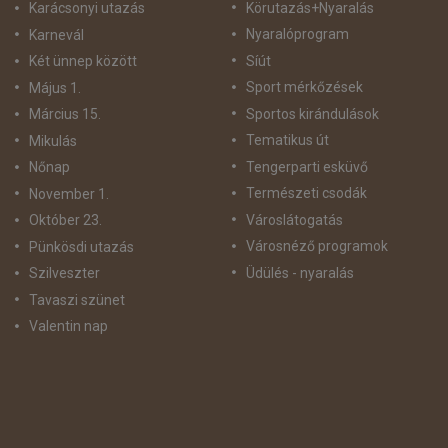
Körutazás+Nyaralás
Karácsonyi utazás
Nyaralóprogram
Karnevál
Síút
Két ünnep között
Sport mérkőzések
Május 1.
Sportos kirándulások
Március 15.
Tematikus út
Mikulás
Tengerparti esküvő
Nőnap
Természeti csodák
November 1.
Városlátogatás
Október 23.
Városnéző programok
Pünkösdi utazás
Üdülés - nyaralás
Szilveszter
Tavaszi szünet
Valentin nap