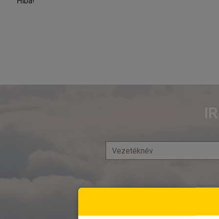
Hiba!
I