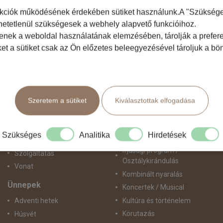
kciók működésének érdekében sütiket használunk.A "Szükséges"
hetetlenül szükségesek a webhely alapvető funkcióihoz.
Közlekedés
Programtípus
tenek a weboldal használatának elemzésében, tárolják a preferen
ket a sütiket csak az Ön előzetes beleegyezésével tároljuk a b
Busszal
1 napos utak
busz+hajó
Belépőjegy
Egyénileg
Egyéni út
Fly & Drive
Egzotikus út
Szeretem a sütiket
Kiválasztottak elfogadása
Hajó
Fesztiválok
repülő+busz
Golfút
repülő+hajó
Gyalogtúra
Szükséges
Analitika
Hirdetések
Repülővel
Hajóút
Ifjúsági program /
Szolgáltatás
Osztálykirándulás
Vonat
Kombinált nyaralás
Ünnepek
Koncertek / Musical
Kultúra és történelem
Adventi hetek
Körutazás
Húsvét