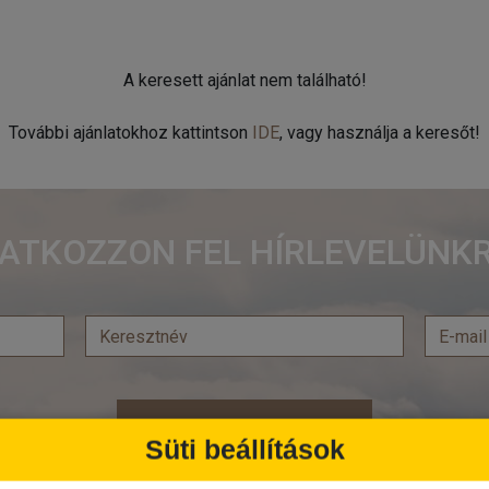
A keresett ajánlat nem található!
További ajánlatokhoz kattintson
IDE
, vagy használja a keresőt!
RATKOZZON FEL HÍRLEVELÜNKR
Feliratkozás
Süti beállítások