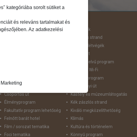
 kategóriába sorolt sütiket a
Útjellemző
ciáit és releváns tartalmakat és
öngészőjében. Az adatkezelési
Adventi út
Hegyvidék
Aktív pihenés
Homokos strand
Augusztus 20
Hosszú Hétvégék
Belépőjegy
Húsvéti út
Bor - Gasztronómia
idegennyelvű program
Búvárkodás
Ingyenes Wi-Fi
Családbarát
Intenzív program
Marketing
Csillagtúra
Karácsonyi út
Csoportos út
Kastély és múzeumlátogatás
Élményprogram
Kék zászlós strand
Fakultatív program lehetőség
Kiváló megközelíthetőség
Felnőtt barát hotel
Klímás
Film / sorozat tematika
Kultúra és történelem
Foci tematika
Könnyű program