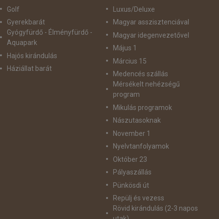
Golf
Luxus/Deluxe
Gyerekbarát
Magyar asszisztenciával
Gyógyfürdő - Élményfürdő -
Magyar idegenvezetővel
Aquapark
Május 1
Hajós kirándulás
Március 15
Háziállat barát
Medencés szállás
Mérsékelt nehézségű
program
Mikulás programok
Nászutasoknak
November 1
Nyelvtanfolyamok
Október 23
Pályaszállás
Pünkösdi út
Repülj és vezess
Rövid kirándulás (2-3 napos
utak)