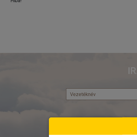
Hiba!
I