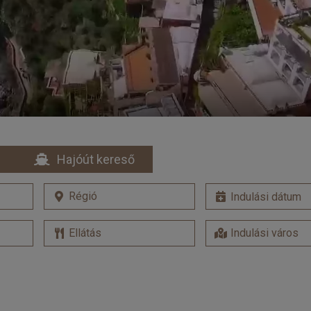
Hajóút kereső