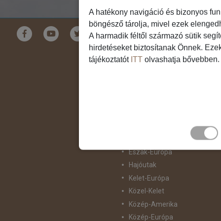
A hatékony navigáció és bizonyos fun
böngésző tárolja, mivel ezek elenged
Földrészek
A harmadik féltől származó sütik segí
hirdetéseket biztosítanak Önnek. Eze
Ausztrália
tájékoztatót
ITT
olvashatja bővebben.
Ázsia
Csendes-Óceáni Szigetvilág
Dél-Afrika
Dél-Amerika
Dél-Európa
Észak-Afrika
Észak-Amerika
Észak-Európa
Hajóutak
Kelet-Európa
Közel-Kelet
Közép-Amerika
Közép-Európa