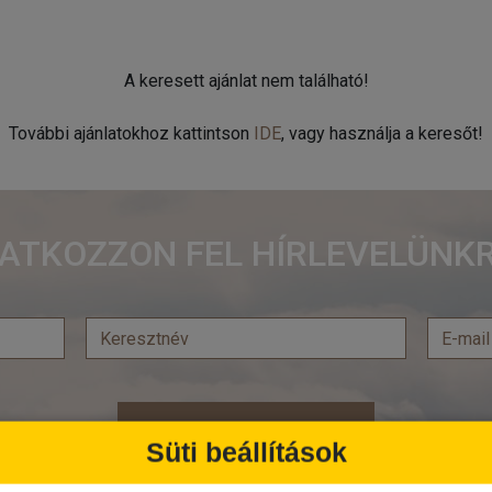
A keresett ajánlat nem található!
További ajánlatokhoz kattintson
IDE
, vagy használja a keresőt!
RATKOZZON FEL HÍRLEVELÜNKR
Feliratkozás
Süti beállítások