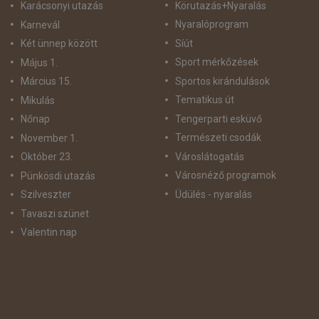
Körutazás+Nyaralás
Karácsonyi utazás
Nyaralóprogram
Karnevál
Síút
Két ünnep között
Sport mérkőzések
Május 1.
Sportos kirándulások
Március 15.
Tematikus út
Mikulás
Tengerparti esküvő
Nőnap
Természeti csodák
November 1.
Városlátogatás
Október 23.
Városnéző programok
Pünkösdi utazás
Üdülés - nyaralás
Szilveszter
Tavaszi szünet
Valentin nap