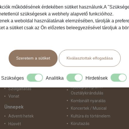
kciók működésének érdekében sütiket használunk.A "Szükséges"
hetetlenül szükségesek a webhely alapvető funkcióihoz.
Közlekedés
Programtípus
tenek a weboldal használatának elemzésében, tárolják a preferen
ket a sütiket csak az Ön előzetes beleegyezésével tároljuk a b
Busszal
1 napos utak
busz+hajó
Belépőjegy
Egyénileg
Egyéni út
Fly & Drive
Egzotikus út
Szeretem a sütiket
Kiválasztottak elfogadása
Hajó
Fesztiválok
repülő+busz
Golfút
repülő+hajó
Gyalogtúra
Szükséges
Analitika
Hirdetések
Repülővel
Hajóút
Ifjúsági program /
Szolgáltatás
Osztálykirándulás
Vonat
Kombinált nyaralás
Ünnepek
Koncertek / Musical
Kultúra és történelem
Adventi hetek
Körutazás
Húsvét