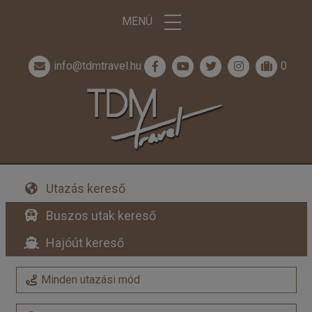
MENÜ
info@tdmtravel.hu
0
Utazás kereső
Buszos utak kereső
Hajóút kereső