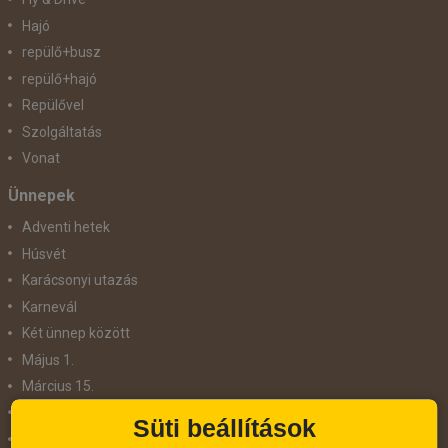
Hajó
repülő+busz
repülő+hajó
Repülővel
Szolgáltatás
Vonat
Ünnepek
Adventi hetek
Húsvét
Karácsonyi utazás
Karnevál
Két ünnep között
Május 1.
Március 15.
Mikulás
Süti beállítások
Nőnap