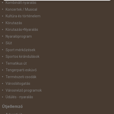
Kombinált nyaralás
Koncertek / Musical
Kultúra és történelem
Körutazás
Körutazás+Nyaralás
Nyaralóprogram
Síút
Sport mérkőzések
Sportos kirándulások
Tematikus út
Tengerparti esküvő
Természeti csodák
Városlátogatás
Városnéző programok
Üdülés - nyaralás
Útjellemző