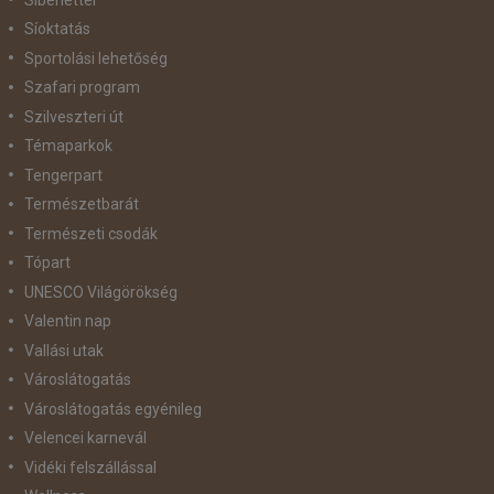
Síoktatás
Sportolási lehetőség
Szafari program
Szilveszteri út
Témaparkok
Tengerpart
Természetbarát
Természeti csodák
Tópart
UNESCO Világörökség
Valentin nap
Vallási utak
Városlátogatás
Városlátogatás egyénileg
Velencei karnevál
Vidéki felszállással