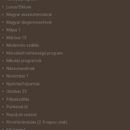
Luxus/Deluxe
Magyar asszisztenciával
Magyar idegenvezetővel
Május 1
Március 15
Medencés szállás
Mérsékelt nehézségű program
Mikulás programok
Nászutasoknak
November 1
Nyelvtanfolyamok
Október 23
Pályaszállás
Pünkösdi út
Repülj és vezess
Rövid kirándulás (2-3 napos utak)
Síbérlettel