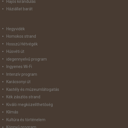
Hajós kirándulás
Háziállat barát
Hegyvidék
Homokos strand
Hosszú Hétvégék
Húsvéti út
idegennyelvű program
Ingyenes Wi-Fi
Intenzív program
Karácsonyi út
Kastély és múzeumlátogatás
Kék zászlós strand
Kiváló megközelíthetőség
Klímás
Kultúra és történelem
Könnyű program