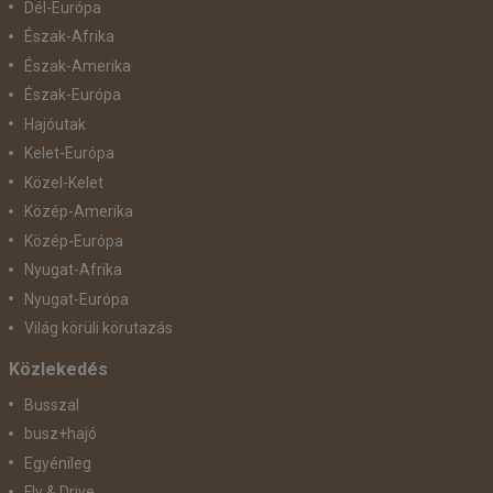
Dél-Európa
Észak-Afrika
Észak-Amerika
Észak-Európa
Hajóutak
Kelet-Európa
Közel-Kelet
Közép-Amerika
Közép-Európa
Nyugat-Afrika
Nyugat-Európa
Világ körüli körutazás
Közlekedés
Busszal
busz+hajó
Egyénileg
Fly & Drive