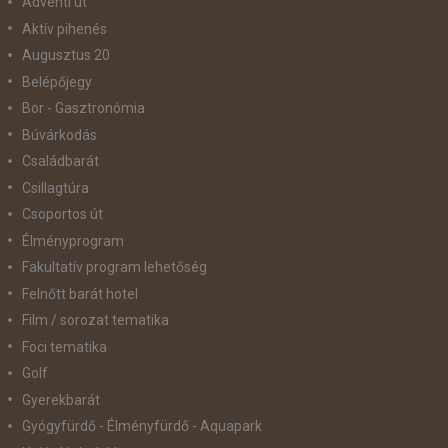
Adventi út
Aktív pihenés
Augusztus 20
Belépőjegy
Bor - Gasztronómia
Búvárkodás
Családbarát
Csillagtúra
Csoportos út
Élményprogram
Fakultatív program lehetőség
Felnőtt barát hotel
Film / sorozat tematika
Foci tematika
Golf
Gyerekbarát
Gyógyfürdő - Élményfürdő - Aquapark