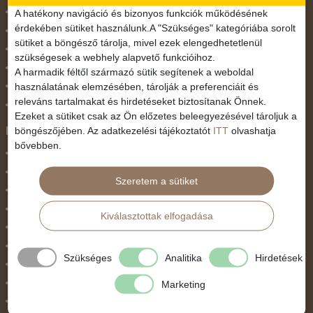
November 1.
A hatékony navigáció és bizonyos funkciók működésének
érdekében sütiket használunk.A "Szükséges" kategóriába sorolt
Október 23.
sütiket a böngésző tárolja, mivel ezek elengedhetetlenül
Pünkösdi utazás
szükségesek a webhely alapvető funkcióihoz.
Szilveszter
A harmadik féltől származó sütik segítenek a weboldal
használatának elemzésében, tárolják a preferenciáit és
Tavaszi szünet
releváns tartalmakat és hirdetéseket biztosítanak Önnek.
Valentin nap
Ezeket a sütiket csak az Ön előzetes beleegyezésével tároljuk a
Programtípus
böngészőjében. Az adatkezelési tájékoztatót
ITT
olvashatja
bővebben.
1 napos utak
Belépőjegy
Szeretem a sütiket
Egyéni út
Egzotikus út
Kiválasztottak elfogadása
Fesztiválok
Golfút
Szükséges
Analitika
Hirdetések
Gyalogtúra
Hajóút
Marketing
Ifjúsági program / Osztálykirándulás