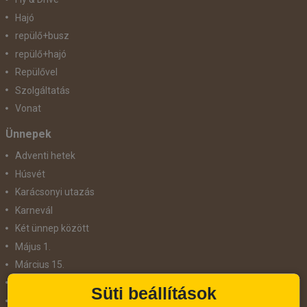
Hajó
repülő+busz
repülő+hajó
Repülővel
Szolgáltatás
Vonat
Ünnepek
Adventi hetek
Húsvét
Karácsonyi utazás
Karnevál
Két ünnep között
Május 1.
Március 15.
Mikulás
Süti beállítások
Nőnap