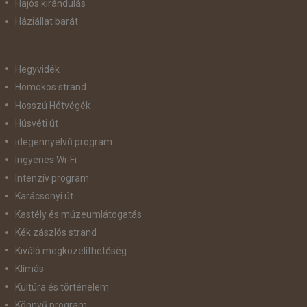
Hajós kirándulás
Háziállat barát
Hegyvidék
Homokos strand
Hosszú Hétvégék
Húsvéti út
idegennyelvű program
Ingyenes Wi-Fi
Intenzív program
Karácsonyi út
Kastély és múzeumlátogatás
Kék zászlós strand
Kiváló megközelíthetőség
Klímás
Kultúra és történelem
Könnyű program