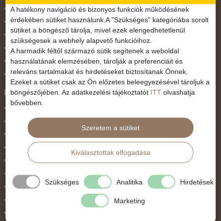
November 1.
A hatékony navigáció és bizonyos funkciók működésének
érdekében sütiket használunk.A "Szükséges" kategóriába sorolt
Október 23.
sütiket a böngésző tárolja, mivel ezek elengedhetetlenül
Pünkösdi utazás
szükségesek a webhely alapvető funkcióihoz.
Szilveszter
A harmadik féltől származó sütik segítenek a weboldal
használatának elemzésében, tárolják a preferenciáit és
Tavaszi szünet
releváns tartalmakat és hirdetéseket biztosítanak Önnek.
Valentin nap
Ezeket a sütiket csak az Ön előzetes beleegyezésével tároljuk a
Programtípus
böngészőjében. Az adatkezelési tájékoztatót
ITT
olvashatja
bővebben.
1 napos utak
Belépőjegy
Szeretem a sütiket
Egyéni út
Egzotikus út
Kiválasztottak elfogadása
Fesztiválok
Golfút
Szükséges
Analitika
Hirdetések
Gyalogtúra
Hajóút
Marketing
Ifjúsági program / Osztálykirándulás