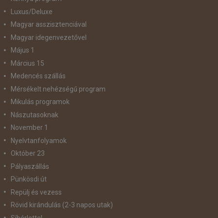
Luxus/Deluxe
Magyar asszisztenciával
Magyar idegenvezetővel
Május 1
Március 15
Medencés szállás
Mérsékelt nehézségű program
Mikulás programok
Nászutasoknak
November 1
Nyelvtanfolyamok
Október 23
Pályaszállás
Pünkösdi út
Repülj és vezess
Rövid kirándulás (2-3 napos utak)
Síbérlettel