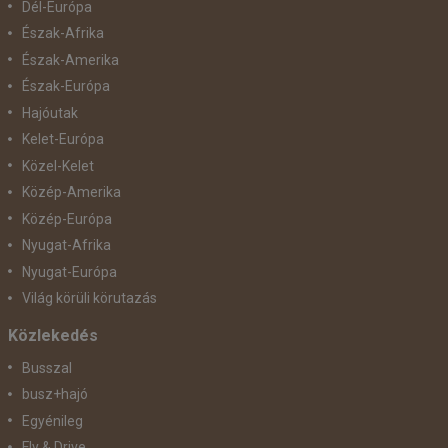
Dél-Európa
Észak-Afrika
Észak-Amerika
Észak-Európa
Hajóutak
Kelet-Európa
Közel-Kelet
Közép-Amerika
Közép-Európa
Nyugat-Afrika
Nyugat-Európa
Világ körüli körutazás
Közlekedés
Busszal
busz+hajó
Egyénileg
Fly & Drive