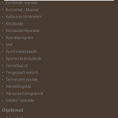
Kombinált nyaralás
Koncertek / Musical
Kultúra és történelem
Körutazás
Körutazás+Nyaralás
Nyaralóprogram
Síút
Sport mérkőzések
Sportos kirándulások
Tematikus út
Tengerparti esküvő
Természeti csodák
Városlátogatás
Városnéző programok
Üdülés - nyaralás
Útjellemző