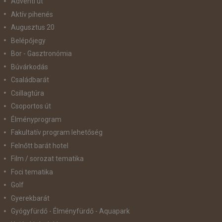
Adventi út
Aktív pihenés
Augusztus 20
Belépőjegy
Bor - Gasztronómia
Búvárkodás
Családbarát
Csillagtúra
Csoportos út
Élményprogram
Fakultatív program lehetőség
Felnőtt barát hotel
Film / sorozat tematika
Foci tematika
Golf
Gyerekbarát
Gyógyfürdő - Élményfürdő - Aquapark