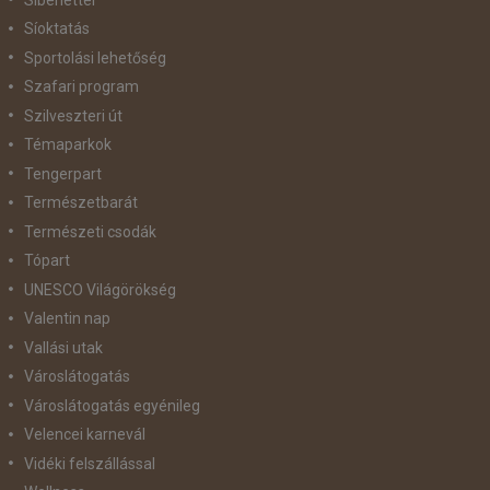
Síoktatás
Sportolási lehetőség
Szafari program
Szilveszteri út
Témaparkok
Tengerpart
Természetbarát
Természeti csodák
Tópart
UNESCO Világörökség
Valentin nap
Vallási utak
Városlátogatás
Városlátogatás egyénileg
Velencei karnevál
Vidéki felszállással