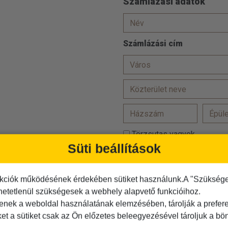
Számlázási adatok
Számlázási cím
Törzsutas vagyok
Süti beállítások
Hozzájárulok, hogy adataim
Az
ÁSZF-et
elolvastam és
kciók működésének érdekében sütiket használunk.A "Szükséges"
Az
adatvédelmi tájékoztató
hetetlenül szükségesek a webhely alapvető funkcióihoz.
tenek a weboldal használatának elemzésében, tárolják a preferen
Kérjük igazolja, hogy Ön nem r
ket a sütiket csak az Ön előzetes beleegyezésével tároljuk a b