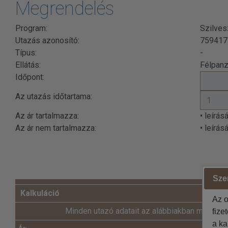
Megrendelés
Program:
Szilves
Utazás azonosító:
759417
Típus:
-
Ellátás:
Félpanz
Időpont:
Az utazás időtartama:
Az ár tartalmazza:
• leírás
Az ár nem tartalmazza:
• leírás
Szer
Kalkuláció
Az o
Minden utazó adatait az alábbiakban megadni
fize
a ka