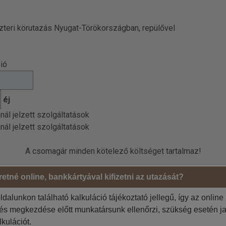
zteri körutazás Nyugat-Törökországban, repülővel
ió
éj
ánál jelzett szolgáltatások
ánál jelzett szolgáltatások
A csomagár minden kötelező költséget tartalmaz!
etné online, bankkártyával kifizetni az utazását?
Megrendelő adatai
ldalunkon található kalkuláció tájékoztató jellegű, így az online
Jelölje be, ha az 1. utas a
 szíveskedjenek!
tés megkezdése előtt munkatársunk ellenőrzi, szükség esetén ja
lkulációt.
Jelölje be, ha a számlázási