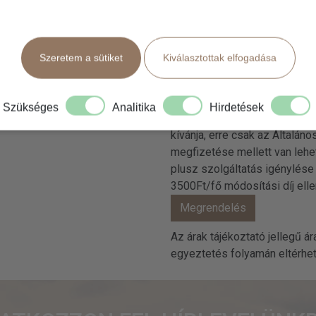
Szeretem a sütiket
Kiválasztottak elfogadása
A Megrendelem gomb megny
megrendelést ad le az a Td
Fontos:
Kérjük foglaláskor s
Szükséges
Analitika
Hirdetések
Felhívjuk szíves figyelmét,
kívánja, erre csak az Általá
megfizetése mellett van lehe
plusz szolgáltatás igénylése 
3500Ft/fő módosítási díj ell
Az árak tájékoztató jellegű á
egyeztetés folyamán eltérhetne