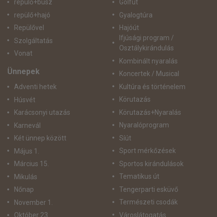
repülő+busz
Golfút
repülő+hajó
Gyalogtúra
Repülővel
Hajóút
Ifjúsági program /
Szolgáltatás
Osztálykirándulás
Vonat
Kombinált nyaralás
Ünnepek
Koncertek / Musical
Kultúra és történelem
Adventi hetek
Körutazás
Húsvét
Körutazás+Nyaralás
Karácsonyi utazás
Nyaralóprogram
Karnevál
Síút
Két ünnep között
Sport mérkőzések
Május 1.
Sportos kirándulások
Március 15.
Tematikus út
Mikulás
Tengerparti esküvő
Nőnap
Természeti csodák
November 1.
Városlátogatás
Október 23.