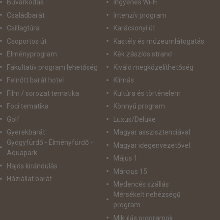
Búvárkodás
Ingyenes Wi-Fi
Családbarát
Intenzív program
Csillagtúra
Karácsonyi út
Csoportos út
Kastély és múzeumlátogatás
Élményprogram
Kék zászlós strand
Fakultatív program lehetőség
Kiváló megközelíthetőség
Felnőtt barát hotel
Klímás
Film / sorozat tematika
Kultúra és történelem
Foci tematika
Könnyű program
Golf
Luxus/Deluxe
Gyerekbarát
Magyar asszisztenciával
Gyógyfürdő - Élményfürdő -
Magyar idegenvezetővel
Aquapark
Május 1
Hajós kirándulás
Március 15
Háziállat barát
Medencés szállás
Mérsékelt nehézségű
program
Mikulás programok