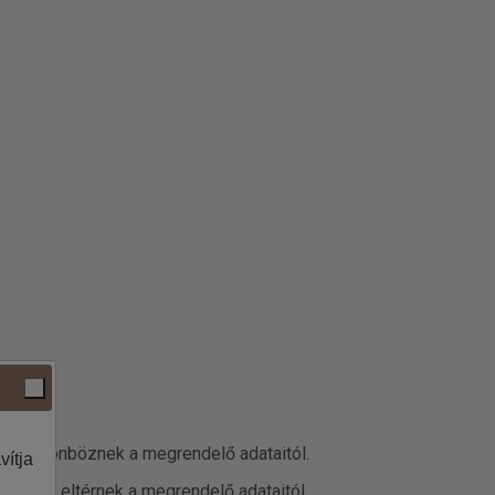
datai különböznek a megrendelő adataitól.
vítja
 adatok eltérnek a megrendelő adataitól.