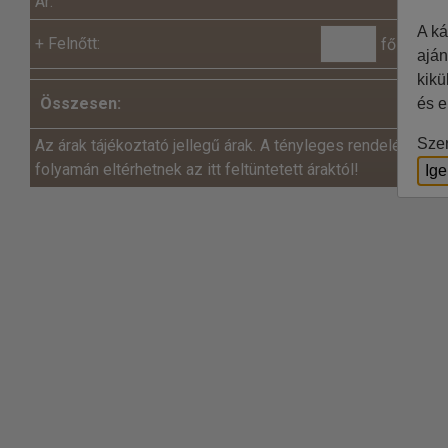
Ár:
A ká
+
Felnőtt:
fő x
aján
kikü
Összesen:
és e
Szer
Az árak tájékoztató jellegű árak. A tényleges rendelés és a
folyamán eltérhetnek az itt feltüntetett áraktól!
Ig