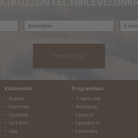
RATKOZZON FEL HÍRLEVELÜNKR
Feliratkozás
Közlekedés
Programtípus
Busszal
1 napos utak
busz+hajó
Belépőjegy
Egyénileg
Egyéni út
Fly & Drive
Egzotikus út
Hajó
Fesztiválok