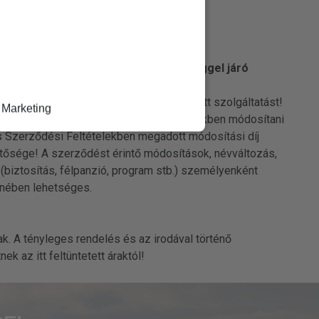
omásával Ön fizetési kötelezettséggel járó
M Travel Tours Kft. felé.
zíveskedjen megadni az összes választott szolgáltatást!
Marketing
 hogy amennyiben szerződését a későbbiekben módosítani
nos Szerződési Feltételekben megadott módosítási díj
tősége! A szerződést érintő módosítások, névváltozás,
(biztosítás, félpanzió, program stb.) személyenként
enében lehetséges.
rak. A tényleges rendelés és az irodával történő
k az itt feltüntetett áraktól!