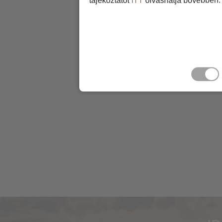
tájékoztatót
ITT
olvashatja bővebben.