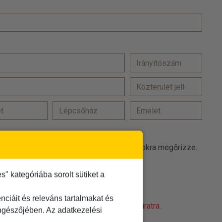
at a(z) TDM Utazási Iroda promóciós célokra megőrizze.
 elfogadom
 kategóriába sorolt sütiket a
t
elolvastam és elfogadom
ciáit és releváns tartalmakat és
obot! Kattintson a 'Nem vagyok robot' feliratra.
öngészőjében. Az adatkezelési