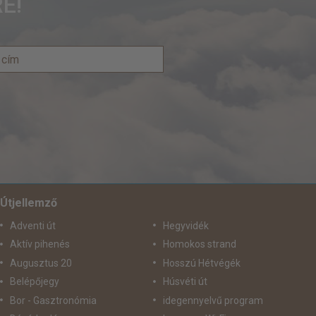
E!
Útjellemző
Adventi út
Hegyvidék
Aktív pihenés
Homokos strand
Augusztus 20
Hosszú Hétvégék
Belépőjegy
Húsvéti út
Bor - Gasztronómia
idegennyelvű program