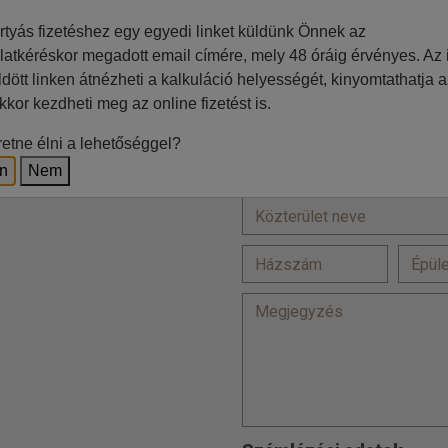
rtyás fizetéshez egy egyedi linket küldünk Önnek az
=
latkéréskor megadott email címére, mely 48 óráig érvényes. Az i
ldött linken átnézheti a kalkuláció helyességét, kinyomtathatja a
Ft
kkor kezdheti meg az online fizetést is.
Lakcím
etne élni a lehetőséggel?
z irodával történő egyeztetés
en
Nem