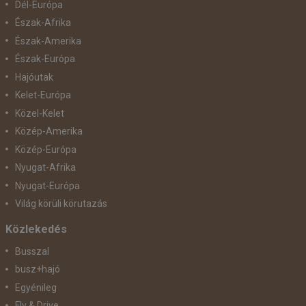
Dél-Európa
Észak-Afrika
Észak-Amerika
Észak-Európa
Hajóutak
Kelet-Európa
Közel-Kelet
Közép-Amerika
Közép-Európa
Nyugat-Afrika
Nyugat-Európa
Világ körüli körutazás
Közlekedés
Busszal
busz+hajó
Egyénileg
Fly & Drive