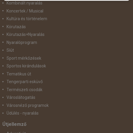
Kombinált nyaralás
Koncertek / Musical
Kultúra és történelem
Körutazás
Körutazás+Nyaralás
Nyaralóprogram
Síút
Sport mérkőzések
Sportos kirándulások
Tematikus út
Tengerparti esküvő
Természeti csodák
Városlátogatás
Városnéző programok
Üdülés - nyaralás
Útjellemző