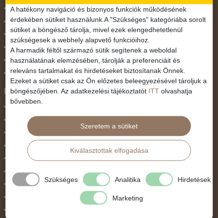
November 1.
A hatékony navigáció és bizonyos funkciók működésének
érdekében sütiket használunk.A "Szükséges" kategóriába sorolt
Október 23.
sütiket a böngésző tárolja, mivel ezek elengedhetetlenül
Pünkösdi utazás
szükségesek a webhely alapvető funkcióihoz.
Szilveszter
A harmadik féltől származó sütik segítenek a weboldal
használatának elemzésében, tárolják a preferenciáit és
Tavaszi szünet
releváns tartalmakat és hirdetéseket biztosítanak Önnek.
Valentin nap
Ezeket a sütiket csak az Ön előzetes beleegyezésével tároljuk a
Programtípus
böngészőjében. Az adatkezelési tájékoztatót
ITT
olvashatja
bővebben.
1 napos utak
Belépőjegy
Szeretem a sütiket
Egyéni út
Egzotikus út
Kiválasztottak elfogadása
Fesztiválok
Golfút
Szükséges
Analitika
Hirdetések
Gyalogtúra
Hajóút
Marketing
Ifjúsági program / Osztálykirándulás