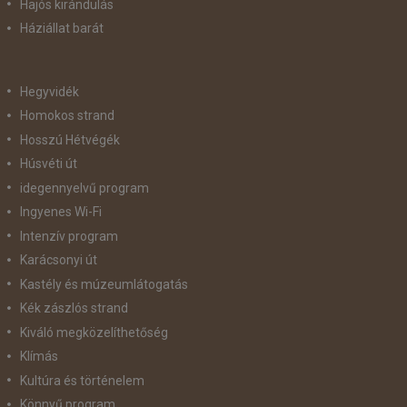
Hajós kirándulás
Háziállat barát
Hegyvidék
Homokos strand
Hosszú Hétvégék
Húsvéti út
idegennyelvű program
Ingyenes Wi-Fi
Intenzív program
Karácsonyi út
Kastély és múzeumlátogatás
Kék zászlós strand
Kiváló megközelíthetőség
Klímás
Kultúra és történelem
Könnyű program