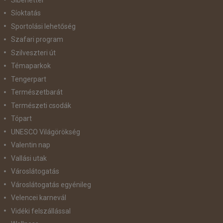
Síoktatás
Sportolási lehetőség
Szafari program
Szilveszteri út
Témaparkok
Tengerpart
Természetbarát
Természeti csodák
Tópart
UNESCO Világörökség
Valentin nap
Vallási utak
Városlátogatás
Városlátogatás egyénileg
Velencei karnevál
Vidéki felszállással