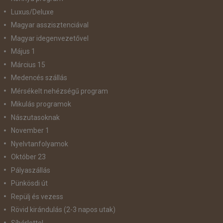
Luxus/Deluxe
Magyar asszisztenciával
Magyar idegenvezetővel
Május 1
Március 15
Medencés szállás
Mérsékelt nehézségű program
Mikulás programok
Nászutasoknak
November 1
Nyelvtanfolyamok
Október 23
Pályaszállás
Pünkösdi út
Repülj és vezess
Rövid kirándulás (2-3 napos utak)
Síbérlettel