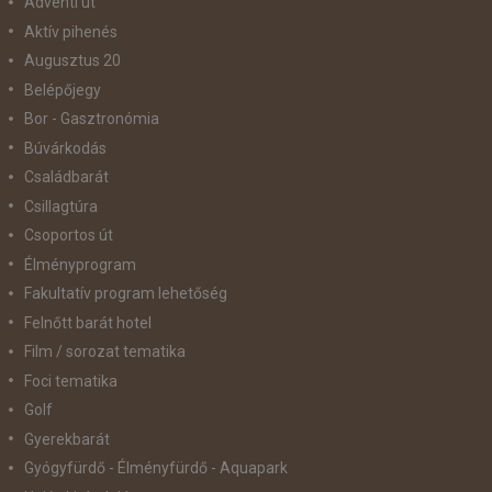
Adventi út
Aktív pihenés
Augusztus 20
Belépőjegy
Bor - Gasztronómia
Búvárkodás
Családbarát
Csillagtúra
Csoportos út
Élményprogram
Fakultatív program lehetőség
Felnőtt barát hotel
Film / sorozat tematika
Foci tematika
Golf
Gyerekbarát
Gyógyfürdő - Élményfürdő - Aquapark