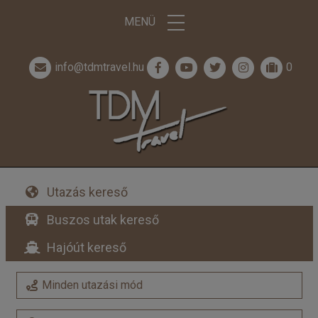
MENÜ
info@tdmtravel.hu
0
Utazás kereső
Buszos utak kereső
Hajóút kereső