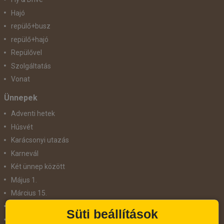
Hajó
repülő+busz
repülő+hajó
Repülővel
Szolgáltatás
Vonat
Ünnepek
Adventi hetek
Húsvét
Karácsonyi utazás
Karnevál
Két ünnep között
Május 1.
Március 15.
Mikulás
Süti beállítások
Nőnap