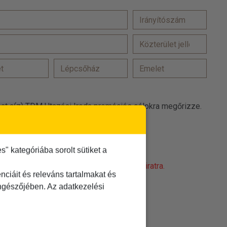
at a(z) TDM Utazási Iroda promóciós célokra megőrizze.
 elfogadom
t
elolvastam és elfogadom
 kategóriába sorolt sütiket a
obot! Kattintson a 'Nem vagyok robot' feliratra.
ciáit és releváns tartalmakat és
öngészőjében. Az adatkezelési