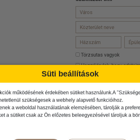
Törzsutas vagyok
Hozzájárulok, hogy adataim
Süti beállítások
Az
ÁSZF-et
elolvastam és
Az
adatvédelmi tájékoztató
kciók működésének érdekében sütiket használunk.A "Szükséges"
hetetlenül szükségesek a webhely alapvető funkcióihoz.
Kérjük igazolja, hogy Ön nem r
tenek a weboldal használatának elemzésében, tárolják a preferen
ket a sütiket csak az Ön előzetes beleegyezésével tároljuk a b