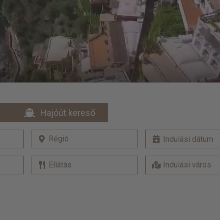
Hajóút kereső