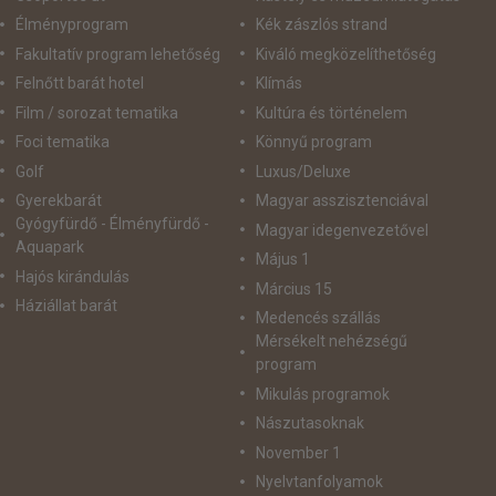
Élményprogram
Kék zászlós strand
Fakultatív program lehetőség
Kiváló megközelíthetőség
Felnőtt barát hotel
Klímás
Film / sorozat tematika
Kultúra és történelem
Foci tematika
Könnyű program
Golf
Luxus/Deluxe
Gyerekbarát
Magyar asszisztenciával
Gyógyfürdő - Élményfürdő -
Magyar idegenvezetővel
Aquapark
Május 1
Hajós kirándulás
Március 15
Háziállat barát
Medencés szállás
Mérsékelt nehézségű
program
Mikulás programok
Nászutasoknak
November 1
Nyelvtanfolyamok