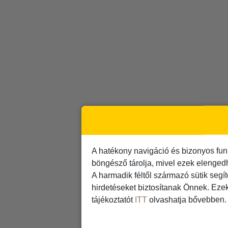
A hatékony navigáció és bizonyos fun
böngésző tárolja, mivel ezek elenged
A harmadik féltől származó sütik segí
hirdetéseket biztosítanak Önnek. Eze
tájékoztatót
ITT
olvashatja bővebben.