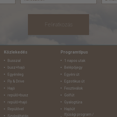
Feliratkozás
Közlekedés
Programtípus
Busszal
1 napos utak
busz+hajó
Belépőjegy
Egyénileg
Egyéni út
Fly & Drive
Egzotikus út
Hajó
Fesztiválok
repülő+busz
Golfút
repülő+hajó
Gyalogtúra
Repülővel
Hajóút
Ifjúsági program /
Szolgáltatás