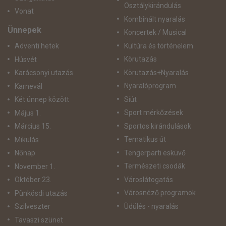
Osztálykirándulás
Vonat
Kombinált nyaralás
Ünnepek
Koncertek / Musical
Kultúra és történelem
Adventi hetek
Körutazás
Húsvét
Körutazás+Nyaralás
Karácsonyi utazás
Nyaralóprogram
Karnevál
Síút
Két ünnep között
Sport mérkőzések
Május 1.
Sportos kirándulások
Március 15.
Tematikus út
Mikulás
Tengerparti esküvő
Nőnap
Természeti csodák
November 1.
Városlátogatás
Október 23.
Városnéző programok
Pünkösdi utazás
Üdülés - nyaralás
Szilveszter
Tavaszi szünet