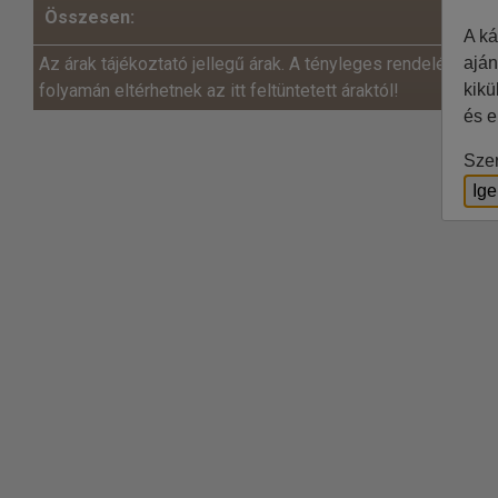
Összesen:
A ká
aján
Az árak tájékoztató jellegű árak. A tényleges rendelés és a
kikü
folyamán eltérhetnek az itt feltüntetett áraktól!
és e
Szer
Ig