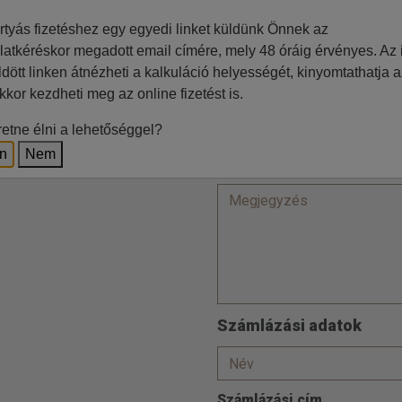
Ft
rtyás fizetéshez egy egyedi linket küldünk Önnek az
Lakcím
latkéréskor megadott email címére, mely 48 óráig érvényes. Az i
z irodával történő egyeztetés
ldött linken átnézheti a kalkuláció helyességét, kinyomtathatja a
kkor kezdheti meg az online fizetést is.
etne élni a lehetőséggel?
en
Nem
Számlázási adatok
Számlázási cím