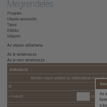
Megrendelés
Program:
Utazás azonosító:
Típus:
Ellátás:
Időpont:
Az utazás időtartama:
Az ár tartalmazza:
Az ár nem tartalmazza:
Kalkuláció
Minden utazó adatait az alábbiakban megadni
Szer
Ár:
Az o
+
Felnőtt:
fő x
fize
a ka