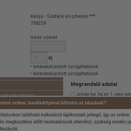
Kenya - Szafarik és pihenés ***
738259
-
leírás szerint
éj
• leírásánál jelzett szolgáltatások
• leírásánál jelzett szolgáltatások
Megrendelő adatai
Jelölje be, ha az 1. utas a
 szíveskedjenek!
etné online, bankkártyával kifizetni az utazását?
Jelölje be, ha a számlázási
ldalunkon található kalkuláció tájékoztató jellegű, így az online
=
tés megkezdése előtt munkatársunk ellenőrzi, szükség esetén ja
lkulációt.