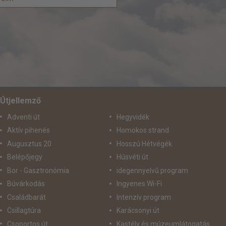
Útjellemző
Adventi út
Hegyvidék
Aktív pihenés
Homokos strand
Augusztus 20
Hosszú Hétvégék
Belépőjegy
Húsvéti út
Bor - Gasztronómia
idegennyelvű program
Búvárkodás
Ingyenes Wi-Fi
Családbarát
Intenzív program
Csillagtúra
Karácsonyi út
Csoportos út
Kastély és múzeumlátogatás