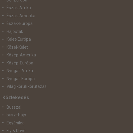
Észak-Afrika
Észak-Amerika
Észak-Európa
Hajóutak
Kelet-Európa
Közel-Kelet
Közép-Amerika
Közép-Európa
Nyugat-Afrika
Nyugat-Európa
Világ körüli körutazás
Közlekedés
Busszal
busz+hajó
Egyénileg
Fly & Drive