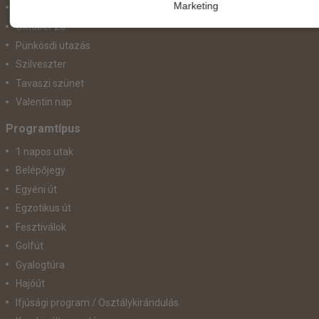
Marketing
November 1.
Október 23.
Pünkösdi utazás
Szilveszter
Tavaszi szünet
Valentin nap
Programtípus
1 napos utak
Belépőjegy
Egyéni út
Egzotikus út
Fesztiválok
Golfút
Gyalogtúra
Hajóút
Ifjúsági program / Osztálykirándulás