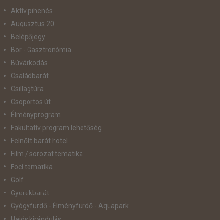
Aktív pihenés
Augusztus 20
Belépőjegy
Bor - Gasztronómia
Búvárkodás
Családbarát
Csillagtúra
Csoportos út
Élményprogram
Fakultatív program lehetőség
Felnőtt barát hotel
Film / sorozat tematika
Foci tematika
Golf
Gyerekbarát
Gyógyfürdő - Élményfürdő - Aquapark
Hajós kirándulás