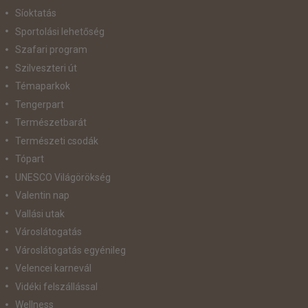
Síoktatás
Sportolási lehetőség
Szafari program
Szilveszteri út
Témaparkok
Tengerpart
Természetbarát
Természeti csodák
Tópart
UNESCO Világörökség
Valentin nap
Vallási utak
Városlátogatás
Városlátogatás egyénileg
Velencei karnevál
Vidéki felszállással
Wellness