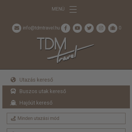
MENÜ
info@tdmtravel.hu
0
Utazás kereső
Buszos utak kereső
Hajóút kereső