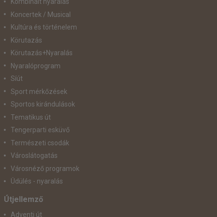
Kombinált nyaralás
Koncertek / Musical
Kultúra és történelem
Körutazás
Körutazás+Nyaralás
Nyaralóprogram
Síút
Sport mérkőzések
Sportos kirándulások
Tematikus út
Tengerparti esküvő
Természeti csodák
Városlátogatás
Városnéző programok
Üdülés - nyaralás
Útjellemző
Adventi út