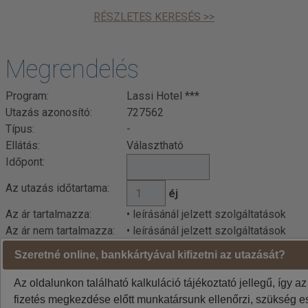
RÉSZLETES KERESÉS >>
Megrendelés
Program:
Lassi Hotel ***
Utazás azonosító:
727562
Típus:
-
Ellátás:
Választható
Időpont:
Az utazás időtartama:
éj
Az ár tartalmazza:
• leírásánál jelzett szolgáltatások
Az ár nem tartalmazza:
• leírásánál jelzett szolgáltatások
Szeretné online, bankkártyával kifizetni az utazását?
Az oldalunkon található kalkuláció tájékoztató jellegű, így az
fizetés megkezdése előtt munkatársunk ellenőrzi, szükség es
Kalkuláció