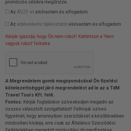
promóciós célokra megőrizze.
Az
ÁSZF-et
elolvastam és elfogadom
Az
adatvédelmi tájékoztatót
elolvastam és elfogadom
Kérjük igazolja, hogy Ön nem robot! Kattintson a 'Nem
vagyok robot' feliratra.
A Megrendelem gomb megnyomásával Ön fizetési
kötelezettséggel járó megrendelést ad le az a TdM
Travel Tours Kft. felé.
Fontos:
Kérjük foglaláskor szíveskedjen megadni az
összes választott szolgáltatást! Felhívjuk szíves
figyelmét, hogy amennyiben szerződését a későbbiekben
módosítani kívánja, erre csak az Általános Szerződési
Feltételekben megadott módosítási díj megfizetése