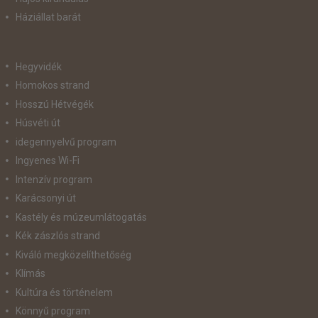
Háziállat barát
Hegyvidék
Homokos strand
Hosszú Hétvégék
Húsvéti út
idegennyelvű program
Ingyenes Wi-Fi
Intenzív program
Karácsonyi út
Kastély és múzeumlátogatás
Kék zászlós strand
Kiváló megközelíthetőség
Klímás
Kultúra és történelem
Könnyű program