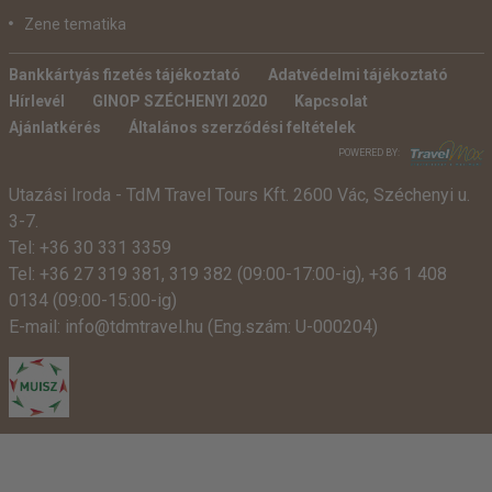
Zene tematika
Bankkártyás fizetés tájékoztató
Adatvédelmi tájékoztató
Hírlevél
GINOP SZÉCHENYI 2020
Kapcsolat
Ajánlatkérés
Általános szerződési feltételek
POWERED BY:
Utazási Iroda -
TdM Travel Tours Kft. 2600 Vác, Széchenyi u.
3-7.
Tel:
+36 30 331 3359
Tel:
+36 27 319 381
,
319 382
(09:00-17:00-ig),
+36 1 408
0134 (09:00-15:00-ig)
E-mail:
info@tdmtravel.hu
(Eng.szám: U-000204)