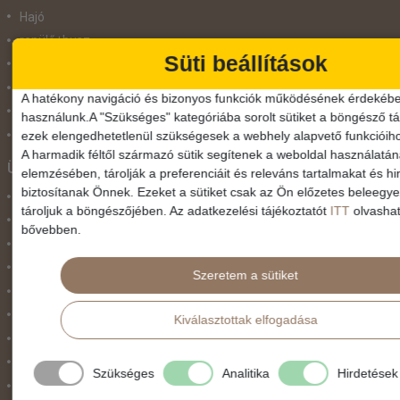
Hajó
repülő+busz
Süti beállítások
repülő+hajó
Repülővel
A hatékony navigáció és bizonyos funkciók működésének érdekébe
Szolgáltatás
használunk.A "Szükséges" kategóriába sorolt sütiket a böngésző tár
Vonat
ezek elengedhetetlenül szükségesek a webhely alapvető funkcióih
A harmadik féltől származó sütik segítenek a weboldal használatá
Ünnepek
elemzésében, tárolják a preferenciáit és releváns tartalmakat és hi
biztosítanak Önnek. Ezeket a sütiket csak az Ön előzetes beleegy
Adventi hetek
tároljuk a böngészőjében. Az adatkezelési tájékoztatót
ITT
olvashat
Húsvét
bővebben.
Karácsonyi utazás
Karnevál
Szeretem a sütiket
Két ünnep között
Május 1.
Kiválasztottak elfogadása
Március 15.
Mikulás
Szükséges
Analitika
Hirdetések
Nőnap