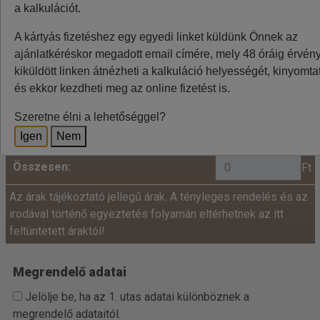
a kalkulációt.
Minden utazó adatait az alábbiakban megadni
A kártyás fizetéshez egy egyedi linket küldünk Önnek az
szíveskedjenek!
ajánlatkéréskor megadott email címére, mely 48 óráig érvénye
Ár:
kiküldött linken átnézheti a kalkuláció helyességét, kinyomtat
és ekkor kezdheti meg az online fizetést is.
fő x
=
+
Felnőtt:
Szeretne élni a lehetőséggel?
Igen
Nem
Összesen:
Ft
Az árak tájékoztató jellegű árak. A tényleges rendelés és az
irodával történő egyeztetés folyamán eltérhetnek az itt
feltüntetett áraktól!
Megrendelő adatai
Jelölje be, ha az 1. utas adatai különböznek a
megrendelő adataitól.