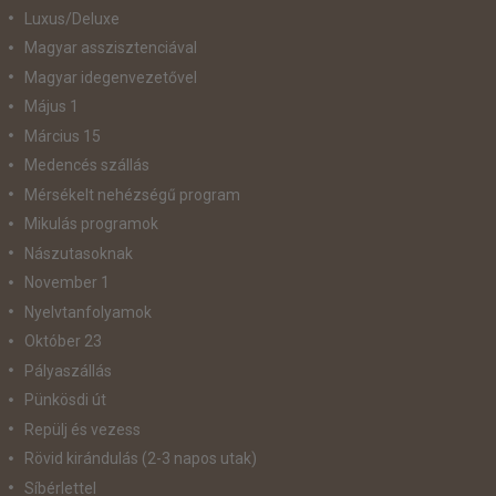
Luxus/Deluxe
Magyar asszisztenciával
Magyar idegenvezetővel
Május 1
Március 15
Medencés szállás
Mérsékelt nehézségű program
Mikulás programok
Nászutasoknak
November 1
Nyelvtanfolyamok
Október 23
Pályaszállás
Pünkösdi út
Repülj és vezess
Rövid kirándulás (2-3 napos utak)
Síbérlettel