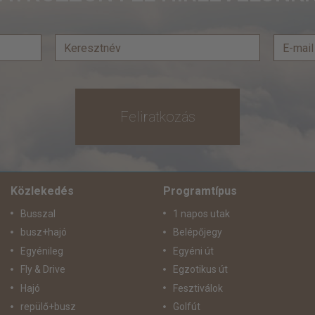
Feliratkozás
Közlekedés
Programtípus
Busszal
1 napos utak
busz+hajó
Belépőjegy
Egyénileg
Egyéni út
Fly & Drive
Egzotikus út
Hajó
Fesztiválok
repülő+busz
Golfút