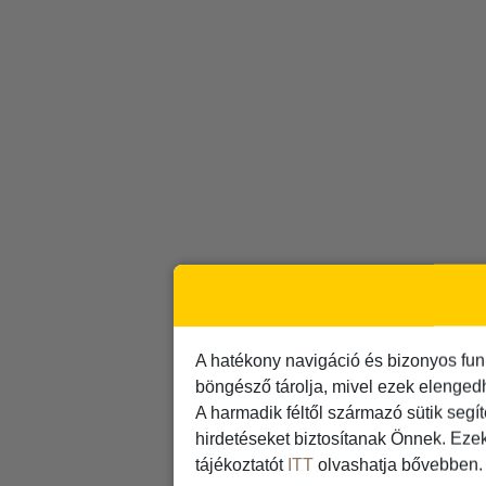
A hatékony navigáció és bizonyos fun
böngésző tárolja, mivel ezek elenged
A harmadik féltől származó sütik segí
hirdetéseket biztosítanak Önnek. Eze
tájékoztatót
ITT
olvashatja bővebben.