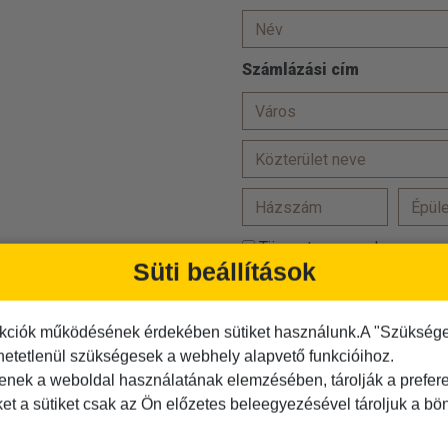
Számlázási cím
Törzsutas vagyok
Süti beállítások
Hozzájárulok, hogy adataim
Az
ÁSZF-et
elolvastam és
kciók működésének érdekében sütiket használunk.A "Szükséges"
hetetlenül szükségesek a webhely alapvető funkcióihoz.
Az
adatvédelmi tájékoztató
tenek a weboldal használatának elemzésében, tárolják a preferen
Kérjük igazolja, hogy Ön nem r
ket a sütiket csak az Ön előzetes beleegyezésével tároljuk a b