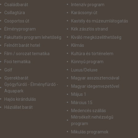
Családbarát
Intenzív program
Csillagtúra
Karácsonyi út
Csoportos út
Kastély és múzeumlátogatás
Élményprogram
Kék zászlós strand
Fakultatív program lehetőség
Kiváló megközelíthetőség
Felnőtt barát hotel
Klímás
Film / sorozat tematika
Kultúra és történelem
Foci tematika
Könnyű program
Golf
Luxus/Deluxe
Gyerekbarát
Magyar asszisztenciával
Gyógyfürdő - Élményfürdő -
Magyar idegenvezetővel
Aquapark
Május 1
Hajós kirándulás
Március 15
Háziállat barát
Medencés szállás
Mérsékelt nehézségű
program
Mikulás programok