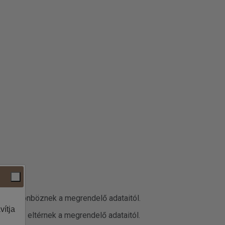
datai különböznek a megrendelő adataitól.
vítja
 adatok eltérnek a megrendelő adataitól.