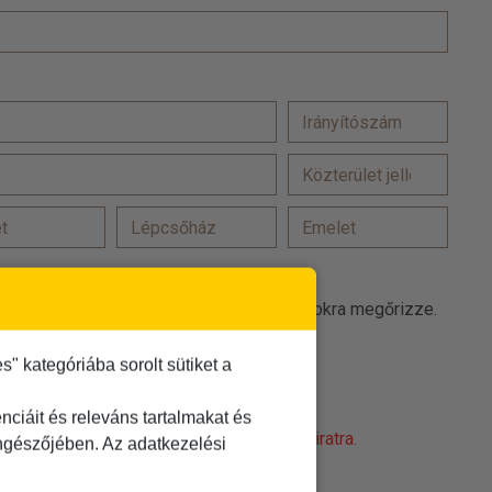
at a(z) TDM Utazási Iroda promóciós célokra megőrizze.
 elfogadom
 kategóriába sorolt sütiket a
t
elolvastam és elfogadom
ciáit és releváns tartalmakat és
obot! Kattintson a 'Nem vagyok robot' feliratra.
öngészőjében. Az adatkezelési