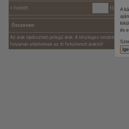
+
Felnőtt:
fő x
A ká
aján
kikü
Összesen:
és e
Az árak tájékoztató jellegű árak. A tényleges rendelés és a
Szer
folyamán eltérhetnek az itt feltüntetett áraktól!
Ig