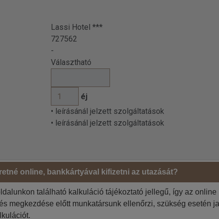
Lassi Hotel ***
727562
-
Választható
éj
• leírásánál jelzett szolgáltatások
• leírásánál jelzett szolgáltatások
etné online, bankkártyával kifizetni az utazását?
Megrendelő adatai
ldalunkon található kalkuláció tájékoztató jellegű, így az online
Jelölje be, ha az 1. utas a
 szíveskedjenek!
tés megkezdése előtt munkatársunk ellenőrzi, szükség esetén ja
Jelölje be, ha a számlázási
lkulációt.