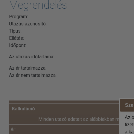
Megrendelés
Program:
Utazás azonosító:
Típus:
Ellátás:
Időpont:
Az utazás időtartama:
Az ár tartalmazza:
Az ár nem tartalmazza:
Szer
Kalkuláció
Az o
Minden utazó adatait az alábbiakban megadni
fize
Ár:
a ka