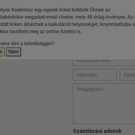
=
rtyás fizetéshez egy egyedi linket küldünk Önnek az
latkéréskor megadott email címére, mely 48 óráig érvényes. Az i
ldött linken átnézheti a kalkuláció helyességét, kinyomtathatja a
Ft
kkor kezdheti meg az online fizetést is.
Lakcím
z irodával történő egyeztetés
etne élni a lehetőséggel?
en
Nem
Számlázási adatok