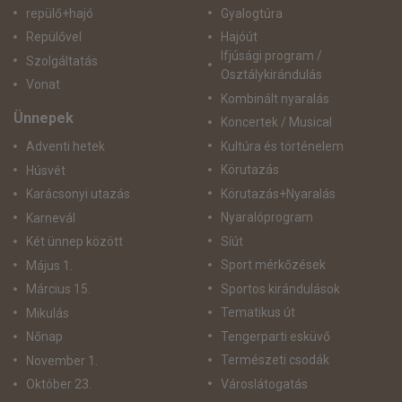
repülő+hajó
Gyalogtúra
Repülővel
Hajóút
Ifjúsági program /
Szolgáltatás
Osztálykirándulás
Vonat
Kombinált nyaralás
Ünnepek
Koncertek / Musical
Kultúra és történelem
Adventi hetek
Körutazás
Húsvét
Körutazás+Nyaralás
Karácsonyi utazás
Nyaralóprogram
Karnevál
Síút
Két ünnep között
Sport mérkőzések
Május 1.
Sportos kirándulások
Március 15.
Tematikus út
Mikulás
Tengerparti esküvő
Nőnap
Természeti csodák
November 1.
Városlátogatás
Október 23.