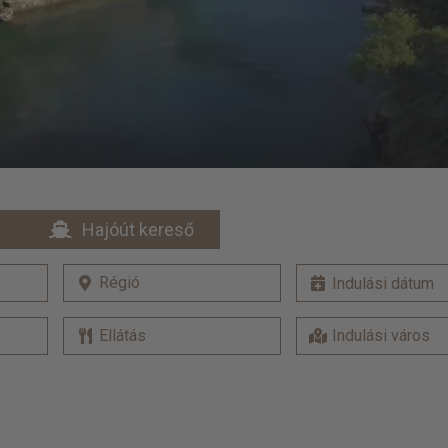
Hajóút kereső