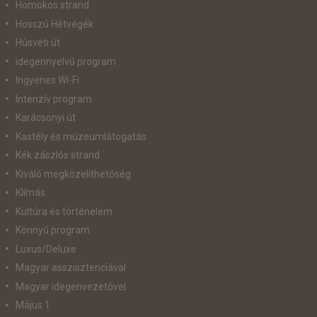
Homokos strand
Hosszú Hétvégék
Húsvéti út
idegennyelvű program
Ingyenes Wi-Fi
Intenzív program
Karácsonyi út
Kastély és múzeumlátogatás
Kék zászlós strand
Kiváló megközelíthetőség
Klímás
Kultúra és történelem
Könnyű program
Luxus/Deluxe
Magyar asszisztenciával
Magyar idegenvezetővel
Május 1