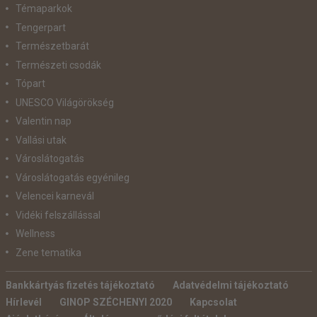
Témaparkok
Tengerpart
Természetbarát
Természeti csodák
Tópart
UNESCO Világörökség
Valentin nap
Vallási utak
Városlátogatás
Városlátogatás egyénileg
Velencei karnevál
Vidéki felszállással
Wellness
Zene tematika
Bankkártyás fizetés tájékoztató
Adatvédelmi tájékoztató
Hírlevél
GINOP SZÉCHENYI 2020
Kapcsolat