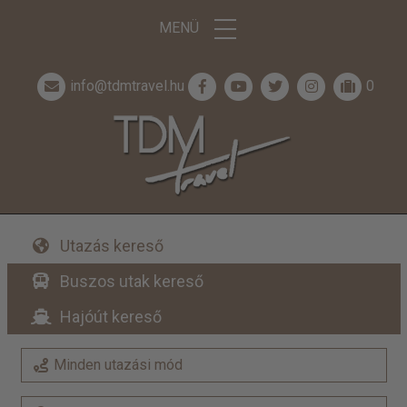
MENÜ
info@tdmtravel.hu
0
Utazás kereső
Buszos utak kereső
Hajóút kereső