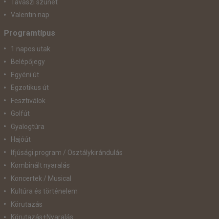
Tavaszi szünet
Valentin nap
Programtípus
1 napos utak
Belépőjegy
Egyéni út
Egzotikus út
Fesztiválok
Golfút
Gyalogtúra
Hajóút
Ifjúsági program / Osztálykirándulás
Kombinált nyaralás
Koncertek / Musical
Kultúra és történelem
Körutazás
Körutazás+Nyaralás