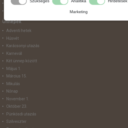
Szükséges
Analitika
Hirdetések
Szolgáltatás
Vonat
Marketing
Ünnepek
Adventi hetek
Húsvét
Karácsonyi utazás
Karnevál
Két ünnep között
Május 1.
Március 15.
Mikulás
Nőnap
November 1.
Október 23.
Pünkösdi utazás
Szilveszter