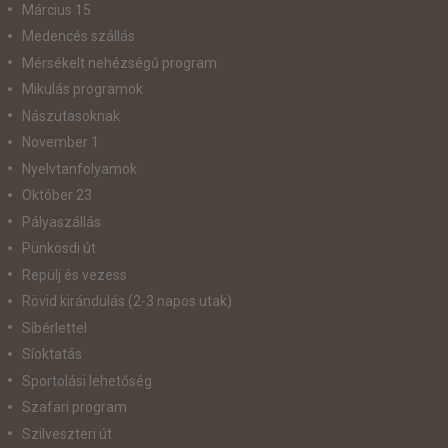
Március 15
Medencés szállás
Mérsékelt nehézségű program
Mikulás programok
Nászutasoknak
November 1
Nyelvtanfolyamok
Október 23
Pályaszállás
Pünkösdi út
Repülj és vezess
Rövid kirándulás (2-3 napos utak)
Síbérlettel
Síoktatás
Sportolási lehetőség
Szafari program
Szilveszteri út