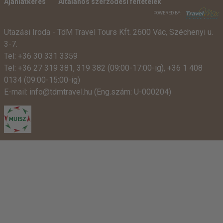
Ajánlatkérés
Általános szerződési feltételek
POWERED BY:
Utazási Iroda -
TdM Travel Tours Kft. 2600 Vác, Széchenyi u.
3-7.
Tel:
+36 30 331 3359
Tel:
+36 27 319 381
,
319 382
(09:00-17:00-ig),
+36 1 408
0134 (09:00-15:00-ig)
E-mail:
info@tdmtravel.hu
(Eng.szám: U-000204)