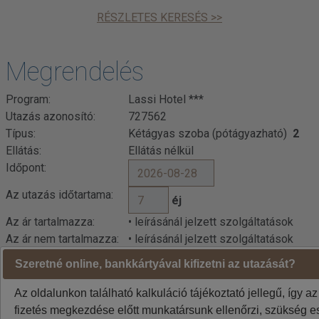
RÉSZLETES KERESÉS >>
Megrendelés
Program:
Lassi Hotel ***
Utazás azonosító:
727562
Típus:
Kétágyas szoba (pótágyazható)
2
Ellátás:
Ellátás nélkül
Időpont:
Az utazás időtartama:
éj
Az ár tartalmazza:
• leírásánál jelzett szolgáltatások
Az ár nem tartalmazza:
• leírásánál jelzett szolgáltatások
Szeretné online, bankkártyával kifizetni az utazását?
Az oldalunkon található kalkuláció tájékoztató jellegű, így az
fizetés megkezdése előtt munkatársunk ellenőrzi, szükség es
Kalkuláció