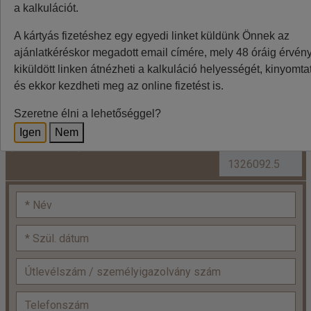
a kalkulációt.
Minden utazó adatait az alábbiakban megadni
A kártyás fizetéshez egy egyedi linket küldünk Önnek az
szíveskedjenek!
ajánlatkéréskor megadott email címére, mely 48 óráig érvénye
Ft/szoba, 2F+2GY, budapesti
kiküldött linken átnézheti a kalkuláció helyességét, kinyomtat
Ár:
indulás
2
és ekkor kezdheti meg az online fizetést is.
Kétágyas szoba
Szeretne élni a lehetőséggel?
+
Kétágyas szoba
Igen
Nem
(pótágyazható) x
=
(pótágyazható):