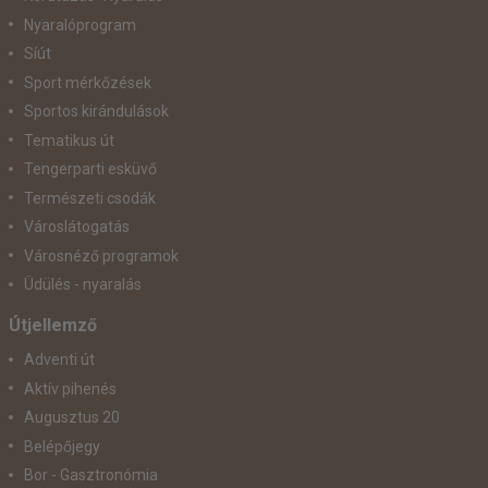
Nyaralóprogram
Síút
Sport mérkőzések
Sportos kirándulások
Tematikus út
Tengerparti esküvő
Természeti csodák
Városlátogatás
Városnéző programok
Üdülés - nyaralás
Útjellemző
Adventi út
Aktív pihenés
Augusztus 20
Belépőjegy
Bor - Gasztronómia