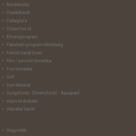
Búvárkodás
Családbarát
Csillagtúra
Csoportos út
Élményprogram
Fakultatív program lehetőség
Felnőtt barát hotel
Film / sorozat tematika
Foci tematika
Golf
Gyerekbarát
Gyógyfürdő - Élményfürdő - Aquapark
Hajós kirándulás
Háziállat barát
Hegyvidék