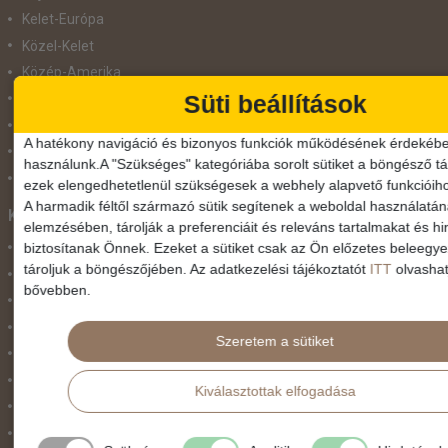
Kelet-Európa
Közel-Kelet
Közép-Amerika
Süti beállítások
Közép-Európa
Nyugat-Afrika
A hatékony navigáció és bizonyos funkciók működésének érdekébe
Nyugat-Európa
használunk.A "Szükséges" kategóriába sorolt sütiket a böngésző tár
Világ körüli körutazás
ezek elengedhetetlenül szükségesek a webhely alapvető funkcióih
A harmadik féltől származó sütik segítenek a weboldal használatá
Közlekedés
elemzésében, tárolják a preferenciáit és releváns tartalmakat és hi
biztosítanak Önnek. Ezeket a sütiket csak az Ön előzetes beleegy
Busszal
tároljuk a böngészőjében. Az adatkezelési tájékoztatót
ITT
olvashat
busz+hajó
bővebben.
Egyénileg
Fly & Drive
Szeretem a sütiket
Hajó
repülő+busz
Kiválasztottak elfogadása
repülő+hajó
Repülővel