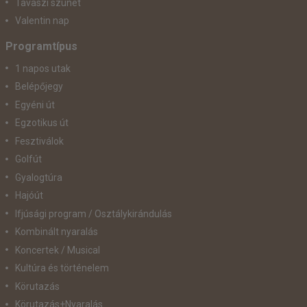
Tavaszi szünet
Valentin nap
Programtípus
1 napos utak
Belépőjegy
Egyéni út
Egzotikus út
Fesztiválok
Golfút
Gyalogtúra
Hajóút
Ifjúsági program / Osztálykirándulás
Kombinált nyaralás
Koncertek / Musical
Kultúra és történelem
Körutazás
Körutazás+Nyaralás