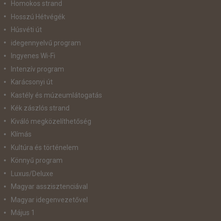
Homokos strand
Hosszú Hétvégék
Húsvéti út
idegennyelvű program
Ingyenes Wi-Fi
Intenzív program
Karácsonyi út
Kastély és múzeumlátogatás
Kék zászlós strand
Kiváló megközelíthetőség
Klímás
Kultúra és történelem
Könnyű program
Luxus/Deluxe
Magyar asszisztenciával
Magyar idegenvezetővel
Május 1