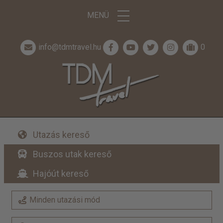
MENÜ
info@tdmtravel.hu
0
Utazás kereső
Buszos utak kereső
Hajóút kereső