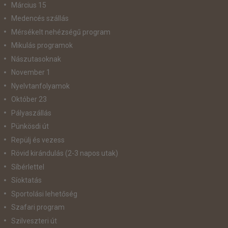
Március 15
Medencés szállás
Mérsékelt nehézségű program
Mikulás programok
Nászutasoknak
November 1
Nyelvtanfolyamok
Október 23
Pályaszállás
Pünkösdi út
Repülj és vezess
Rövid kirándulás (2-3 napos utak)
Síbérlettel
Síoktatás
Sportolási lehetőség
Szafari program
Szilveszteri út