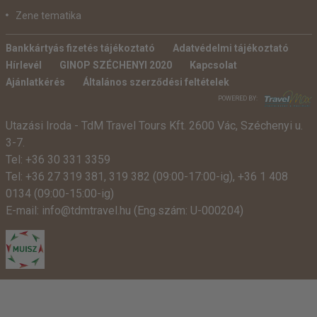
Zene tematika
Bankkártyás fizetés tájékoztató
Adatvédelmi tájékoztató
Hírlevél
GINOP SZÉCHENYI 2020
Kapcsolat
Ajánlatkérés
Általános szerződési feltételek
POWERED BY:
Utazási Iroda -
TdM Travel Tours Kft. 2600 Vác, Széchenyi u.
3-7.
Tel:
+36 30 331 3359
Tel:
+36 27 319 381
,
319 382
(09:00-17:00-ig),
+36 1 408
0134 (09:00-15:00-ig)
E-mail:
info@tdmtravel.hu
(Eng.szám: U-000204)