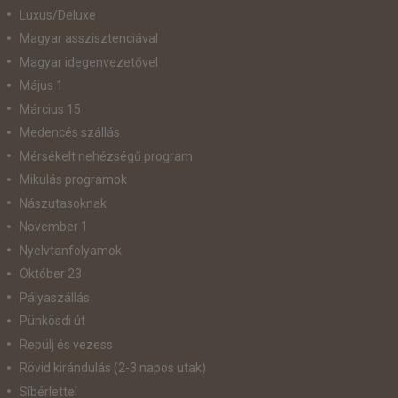
Luxus/Deluxe
Magyar asszisztenciával
Magyar idegenvezetővel
Május 1
Március 15
Medencés szállás
Mérsékelt nehézségű program
Mikulás programok
Nászutasoknak
November 1
Nyelvtanfolyamok
Október 23
Pályaszállás
Pünkösdi út
Repülj és vezess
Rövid kirándulás (2-3 napos utak)
Síbérlettel