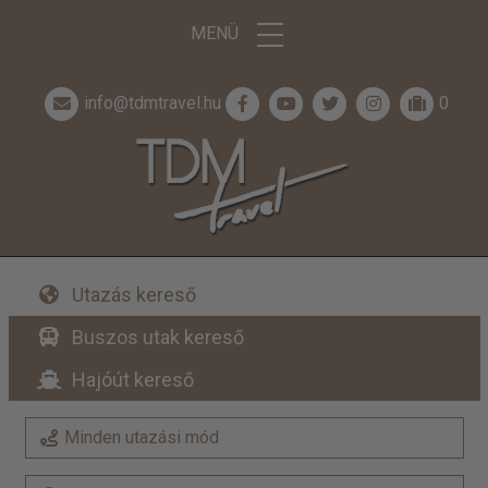
MENÜ
info@tdmtravel.hu
0
Utazás kereső
Buszos utak kereső
Hajóút kereső