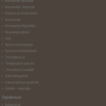
Kombinált nyaralás
Koncertek / Musical
Kultúra és történelem
Körutazás
Körutazás+Nyaralás
Nyaralóprogram
Síút
Sport mérkőzések
Sportos kirándulások
Tematikus út
Tengerparti esküvő
Természeti csodák
Városlátogatás
Városnéző programok
Üdülés - nyaralás
Útjellemző
Adventi út