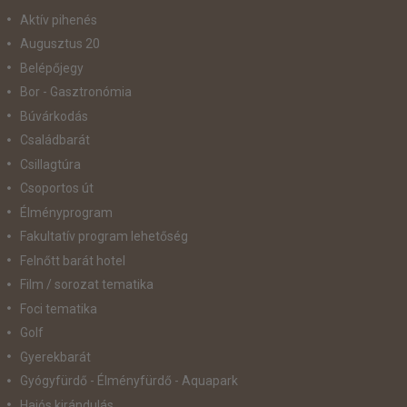
Aktív pihenés
Augusztus 20
Belépőjegy
Bor - Gasztronómia
Búvárkodás
Családbarát
Csillagtúra
Csoportos út
Élményprogram
Fakultatív program lehetőség
Felnőtt barát hotel
Film / sorozat tematika
Foci tematika
Golf
Gyerekbarát
Gyógyfürdő - Élményfürdő - Aquapark
Hajós kirándulás