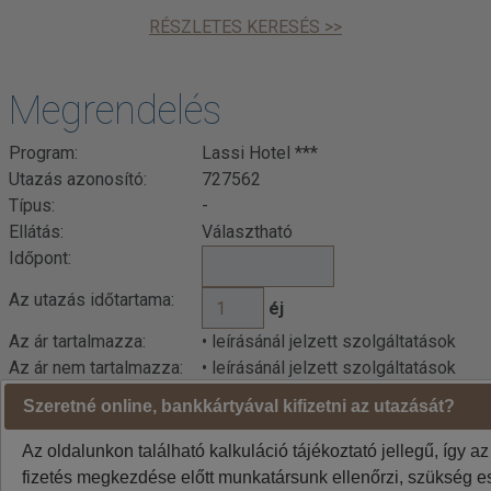
RÉSZLETES KERESÉS >>
Megrendelés
Program:
Lassi Hotel ***
Utazás azonosító:
727562
Típus:
-
Ellátás:
Választható
Időpont:
Az utazás időtartama:
éj
Az ár tartalmazza:
• leírásánál jelzett szolgáltatások
Az ár nem tartalmazza:
• leírásánál jelzett szolgáltatások
Szeretné online, bankkártyával kifizetni az utazását?
Az oldalunkon található kalkuláció tájékoztató jellegű, így az
fizetés megkezdése előtt munkatársunk ellenőrzi, szükség es
Kalkuláció