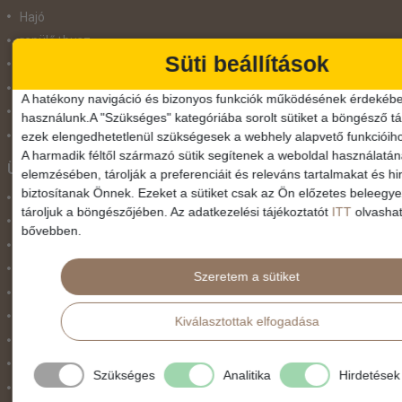
Hajó
repülő+busz
Süti beállítások
repülő+hajó
Repülővel
A hatékony navigáció és bizonyos funkciók működésének érdekébe
Szolgáltatás
használunk.A "Szükséges" kategóriába sorolt sütiket a böngésző tár
Vonat
ezek elengedhetetlenül szükségesek a webhely alapvető funkcióih
A harmadik féltől származó sütik segítenek a weboldal használatá
Ünnepek
elemzésében, tárolják a preferenciáit és releváns tartalmakat és hi
biztosítanak Önnek. Ezeket a sütiket csak az Ön előzetes beleegy
Adventi hetek
tároljuk a böngészőjében. Az adatkezelési tájékoztatót
ITT
olvashat
Húsvét
bővebben.
Karácsonyi utazás
Karnevál
Szeretem a sütiket
Két ünnep között
Május 1.
Kiválasztottak elfogadása
Március 15.
Mikulás
Szükséges
Analitika
Hirdetések
Nőnap