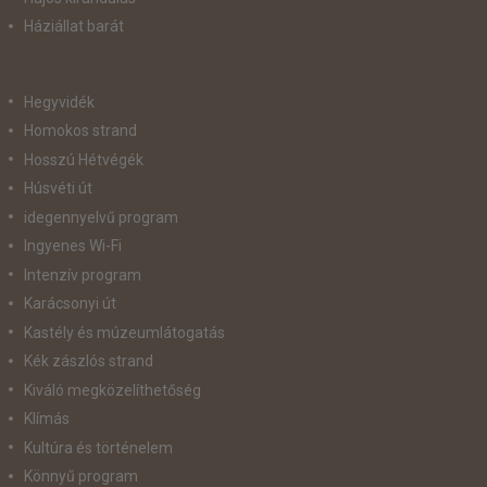
Háziállat barát
Hegyvidék
Homokos strand
Hosszú Hétvégék
Húsvéti út
idegennyelvű program
Ingyenes Wi-Fi
Intenzív program
Karácsonyi út
Kastély és múzeumlátogatás
Kék zászlós strand
Kiváló megközelíthetőség
Klímás
Kultúra és történelem
Könnyű program