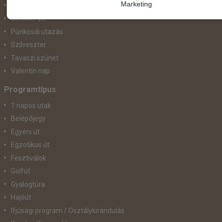
Marketing
November 1.
Október 23.
Pünkösdi utazás
Szilveszter
Tavaszi szünet
Valentin nap
Programtípus
1 napos utak
Belépőjegy
Egyéni út
Egzotikus út
Fesztiválok
Golfút
Gyalogtúra
Hajóút
Ifjúsági program / Osztálykirándulás