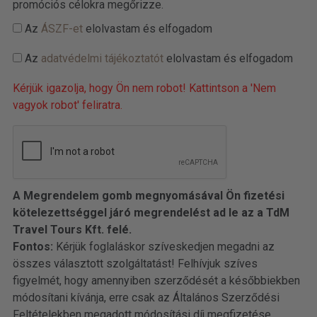
promóciós célokra megőrizze.
Az
ÁSZF-et
elolvastam és elfogadom
Az
adatvédelmi tájékoztatót
elolvastam és elfogadom
Kérjük igazolja, hogy Ön nem robot! Kattintson a 'Nem
vagyok robot' feliratra.
A Megrendelem gomb megnyomásával Ön fizetési
kötelezettséggel járó megrendelést ad le az a TdM
Travel Tours Kft. felé.
Fontos:
Kérjük foglaláskor szíveskedjen megadni az
összes választott szolgáltatást! Felhívjuk szíves
figyelmét, hogy amennyiben szerződését a későbbiekben
módosítani kívánja, erre csak az Általános Szerződési
Feltételekben megadott módosítási díj megfizetése