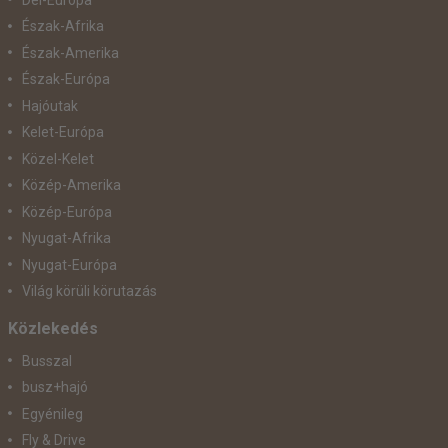
Észak-Afrika
Észak-Amerika
Észak-Európa
Hajóutak
Kelet-Európa
Közel-Kelet
Közép-Amerika
Közép-Európa
Nyugat-Afrika
Nyugat-Európa
Világ körüli körutazás
Közlekedés
Busszal
busz+hajó
Egyénileg
Fly & Drive