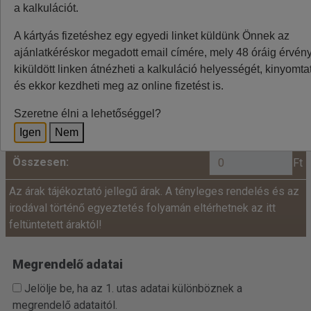
a kalkulációt.
Minden utazó adatait az alábbiakban megadni
A kártyás fizetéshez egy egyedi linket küldünk Önnek az
szíveskedjenek!
ajánlatkéréskor megadott email címére, mely 48 óráig érvénye
Ár:
kiküldött linken átnézheti a kalkuláció helyességét, kinyomtat
és ekkor kezdheti meg az online fizetést is.
fő x
=
+
Felnőtt:
Szeretne élni a lehetőséggel?
Igen
Nem
Összesen:
Ft
Az árak tájékoztató jellegű árak. A tényleges rendelés és az
irodával történő egyeztetés folyamán eltérhetnek az itt
feltüntetett áraktól!
Megrendelő adatai
Jelölje be, ha az 1. utas adatai különböznek a
megrendelő adataitól.