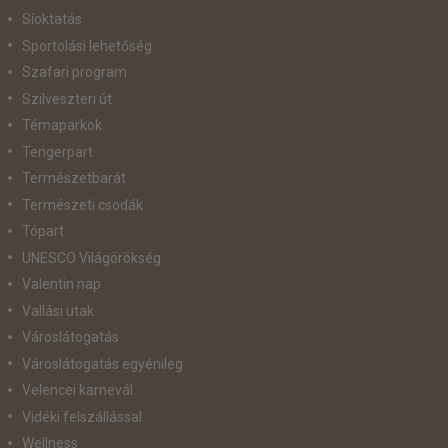
Síoktatás
Sportolási lehetőség
Szafari program
Szilveszteri út
Témaparkok
Tengerpart
Természetbarát
Természeti csodák
Tópart
UNESCO Világörökség
Valentin nap
Vallási utak
Városlátogatás
Városlátogatás egyénileg
Velencei karnevál
Vidéki felszállással
Wellness