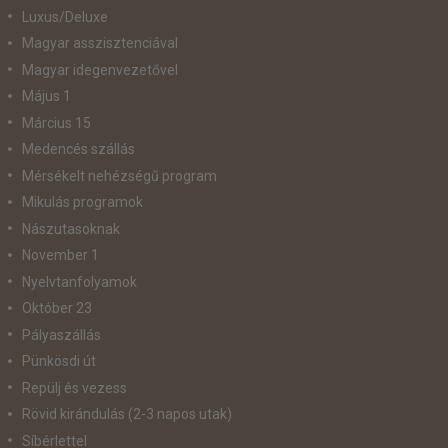
Luxus/Deluxe
Magyar asszisztenciával
Magyar idegenvezetővel
Május 1
Március 15
Medencés szállás
Mérsékelt nehézségű program
Mikulás programok
Nászutasoknak
November 1
Nyelvtanfolyamok
Október 23
Pályaszállás
Pünkösdi út
Repülj és vezess
Rövid kirándulás (2-3 napos utak)
Síbérlettel