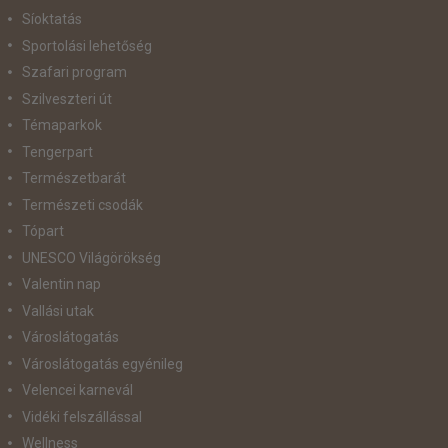
Síoktatás
Sportolási lehetőség
Szafari program
Szilveszteri út
Témaparkok
Tengerpart
Természetbarát
Természeti csodák
Tópart
UNESCO Világörökség
Valentin nap
Vallási utak
Városlátogatás
Városlátogatás egyénileg
Velencei karnevál
Vidéki felszállással
Wellness