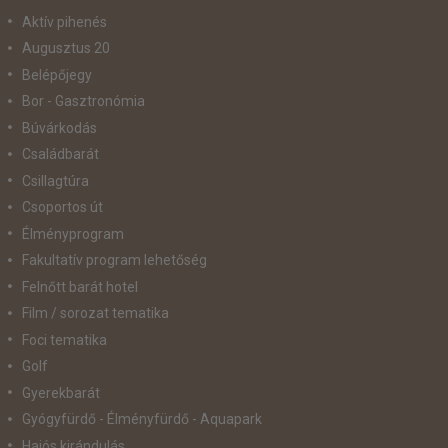
Aktív pihenés
Augusztus 20
Belépőjegy
Bor - Gasztronómia
Búvárkodás
Családbarát
Csillagtúra
Csoportos út
Élményprogram
Fakultatív program lehetőség
Felnőtt barát hotel
Film / sorozat tematika
Foci tematika
Golf
Gyerekbarát
Gyógyfürdő - Élményfürdő - Aquapark
Hajós kirándulás