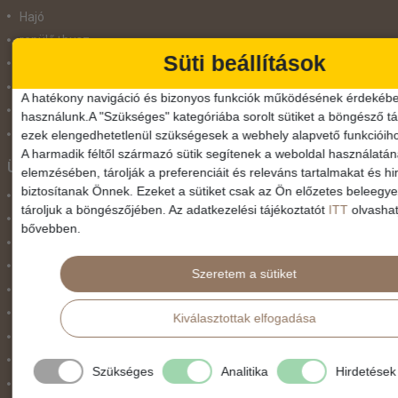
Hajó
repülő+busz
Süti beállítások
repülő+hajó
Repülővel
A hatékony navigáció és bizonyos funkciók működésének érdekébe
Szolgáltatás
használunk.A "Szükséges" kategóriába sorolt sütiket a böngésző tár
Vonat
ezek elengedhetetlenül szükségesek a webhely alapvető funkcióih
A harmadik féltől származó sütik segítenek a weboldal használatá
Ünnepek
elemzésében, tárolják a preferenciáit és releváns tartalmakat és hi
biztosítanak Önnek. Ezeket a sütiket csak az Ön előzetes beleegy
Adventi hetek
tároljuk a böngészőjében. Az adatkezelési tájékoztatót
ITT
olvashat
Húsvét
bővebben.
Karácsonyi utazás
Karnevál
Szeretem a sütiket
Két ünnep között
Május 1.
Kiválasztottak elfogadása
Március 15.
Mikulás
Szükséges
Analitika
Hirdetések
Nőnap