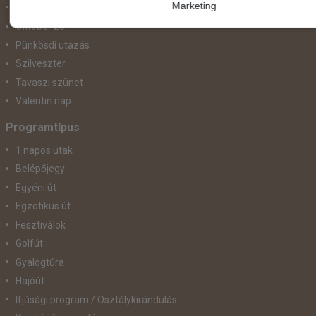
Marketing
November 1.
Október 23.
Pünkösdi utazás
Szilveszter
Tavaszi szünet
Valentin nap
Programtípus
1 napos utak
Belépőjegy
Egyéni út
Egzotikus út
Fesztiválok
Golfút
Gyalogtúra
Hajóút
Ifjúsági program / Osztálykirándulás