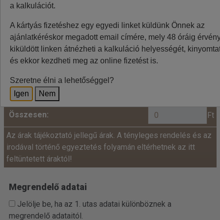
a kalkulációt.
Minden utazó adatait az alábbiakban megadni
A kártyás fizetéshez egy egyedi linket küldünk Önnek az
szíveskedjenek!
ajánlatkéréskor megadott email címére, mely 48 óráig érvénye
Ár:
kiküldött linken átnézheti a kalkuláció helyességét, kinyomtat
és ekkor kezdheti meg az online fizetést is.
fő x
=
+
Felnőtt:
Szeretne élni a lehetőséggel?
Igen
Nem
Összesen:
Ft
Az árak tájékoztató jellegű árak. A tényleges rendelés és az
irodával történő egyeztetés folyamán eltérhetnek az itt
feltüntetett áraktól!
Megrendelő adatai
Jelölje be, ha az 1. utas adatai különböznek a
megrendelő adataitól.