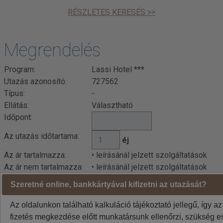
RÉSZLETES KERESÉS >>
Megrendelés
Program:
Lassi Hotel ***
Utazás azonosító:
727562
Típus:
-
Ellátás:
Választható
Időpont:
Az utazás időtartama:
éj
Az ár tartalmazza:
• leírásánál jelzett szolgáltatások
Az ár nem tartalmazza:
• leírásánál jelzett szolgáltatások
Szeretné online, bankkártyával kifizetni az utazását?
Az oldalunkon található kalkuláció tájékoztató jellegű, így az
fizetés megkezdése előtt munkatársunk ellenőrzi, szükség es
Kalkuláció