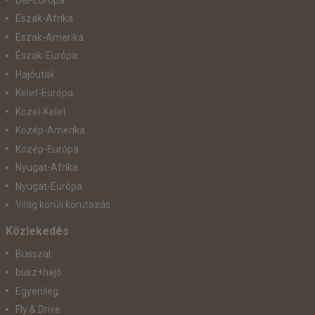
Észak-Afrika
Észak-Amerika
Észak-Európa
Hajóutak
Kelet-Európa
Közel-Kelet
Közép-Amerika
Közép-Európa
Nyugat-Afrika
Nyugat-Európa
Világ körüli körutazás
Közlekedés
Busszal
busz+hajó
Egyénileg
Fly & Drive