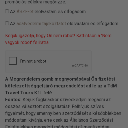
promóciós célokra megőrizze.
Az
ÁSZF-et
elolvastam és elfogadom
Az
adatvédelmi tájékoztatót
elolvastam és elfogadom
Kérjük igazolja, hogy Ön nem robot! Kattintson a 'Nem
vagyok robot' feliratra.
A Megrendelem gomb megnyomásával Ön fizetési
kötelezettséggel járó megrendelést ad le az a TdM
Travel Tours Kft. felé.
Fontos:
Kérjük foglaláskor szíveskedjen megadni az
összes választott szolgáltatást! Felhívjuk szíves
figyelmét, hogy amennyiben szerződését a későbbiekben
módosítani kívánja, erre csak az Általános Szerződési
Feltételekben megadott módosítási díj megfizetése