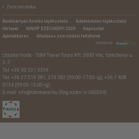
Zene tematika
Bankkártyás fizetés tájékoztató
Adatvédelmi tájékoztató
Hírlevél
GINOP SZÉCHENYI 2020
Kapcsolat
Ajánlatkérés
Általános szerződési feltételek
POWERED BY:
Utazási Iroda -
TdM Travel Tours Kft. 2600 Vác, Széchenyi u.
3-7.
Tel:
+36 30 331 3359
Tel:
+36 27 319 381
,
319 382
(09:00-17:00-ig),
+36 1 408
0134 (09:00-15:00-ig)
E-mail:
info@tdmtravel.hu
(Eng.szám: U-000204)