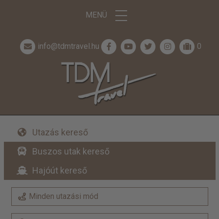
MENÜ
info@tdmtravel.hu
0
Utazás kereső
Buszos utak kereső
Hajóút kereső