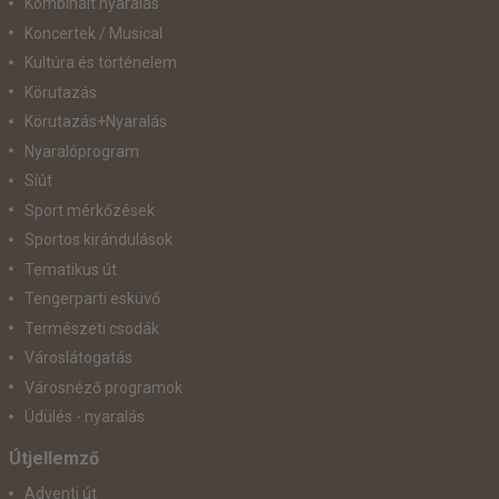
Kombinált nyaralás
Koncertek / Musical
Kultúra és történelem
Körutazás
Körutazás+Nyaralás
Nyaralóprogram
Síút
Sport mérkőzések
Sportos kirándulások
Tematikus út
Tengerparti esküvő
Természeti csodák
Városlátogatás
Városnéző programok
Üdülés - nyaralás
Útjellemző
Adventi út