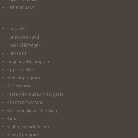
Háziállat barát
Hegyvidék
Homokos strand
Hosszú Hétvégék
Húsvéti út
idegennyelvű program
Ingyenes Wi-Fi
Intenzív program
Karácsonyi út
Kastély és múzeumlátogatás
Kék zászlós strand
Kiváló megközelíthetőség
Klímás
Kultúra és történelem
Könnyű program