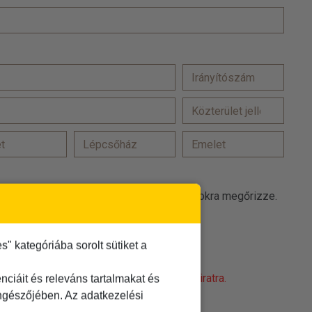
at a(z) TDM Utazási Iroda promóciós célokra megőrizze.
 elfogadom
 kategóriába sorolt sütiket a
t
elolvastam és elfogadom
obot! Kattintson a 'Nem vagyok robot' feliratra.
ciáit és releváns tartalmakat és
öngészőjében. Az adatkezelési