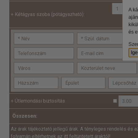
Két
A ká
+
Kétágyas szoba (pótágyazható):
aján
kikü
és e
Szer
Ig
+
Útlemondási biztosítás
Összesen:
Az árak tájékoztató jellegű árak. A tényleges rendelés és a
folyamán eltérhetnek az itt feltüntetett áraktól!