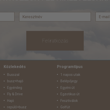
Feliratkozás
Közlekedés
Programtípus
Busszal
1 napos utak
busz+hajó
Belépőjegy
Egyénileg
Egyéni út
Fly & Drive
Egzotikus út
Hajó
Fesztiválok
repülő+busz
Golfút