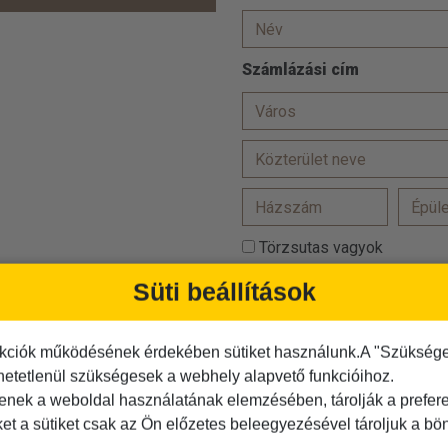
Számlázási cím
Törzsutas vagyok
Hozzájárulok, hogy adataim
Süti beállítások
Az
ÁSZF-et
elolvastam és
kciók működésének érdekében sütiket használunk.A "Szükséges"
Az
adatvédelmi tájékoztató
hetetlenül szükségesek a webhely alapvető funkcióihoz.
Kérjük igazolja, hogy Ön nem r
tenek a weboldal használatának elemzésében, tárolják a preferen
ket a sütiket csak az Ön előzetes beleegyezésével tároljuk a b