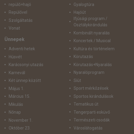
repülő+hajó
Gyalogtúra
Repülővel
Hajóút
Ifjúsági program /
Szolgáltatás
Osztálykirándulás
Vonat
Kombinált nyaralás
Ünnepek
Koncertek / Musical
Kultúra és történelem
Adventi hetek
Körutazás
Húsvét
Körutazás+Nyaralás
Karácsonyi utazás
Nyaralóprogram
Karnevál
Síút
Két ünnep között
Sport mérkőzések
Május 1.
Sportos kirándulások
Március 15.
Tematikus út
Mikulás
Tengerparti esküvő
Nőnap
Természeti csodák
November 1.
Városlátogatás
Október 23.