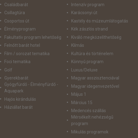
Családbarát
Intenzív program
Csillagtúra
Karácsonyi út
Csoportos út
Kastély és múzeumlátogatás
Élményprogram
Kék zászlós strand
Fakultatív program lehetőség
Kiváló megközelíthetőség
Felnőtt barát hotel
Klímás
Film / sorozat tematika
Kultúra és történelem
Foci tematika
Könnyű program
Golf
Luxus/Deluxe
Gyerekbarát
Magyar asszisztenciával
Gyógyfürdő - Élményfürdő -
Magyar idegenvezetővel
Aquapark
Május 1
Hajós kirándulás
Március 15
Háziállat barát
Medencés szállás
Mérsékelt nehézségű
program
Mikulás programok