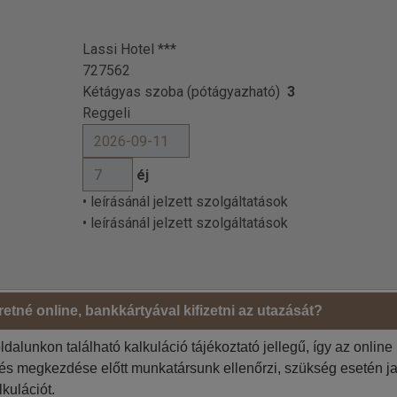
Lassi Hotel ***
727562
Kétágyas szoba (pótágyazható)
3
Reggeli
éj
• leírásánál jelzett szolgáltatások
• leírásánál jelzett szolgáltatások
etné online, bankkártyával kifizetni az utazását?
Megrendelő adatai
ldalunkon található kalkuláció tájékoztató jellegű, így az online
Jelölje be, ha az 1. utas a
 szíveskedjenek!
tés megkezdése előtt munkatársunk ellenőrzi, szükség esetén ja
Jelölje be, ha a számlázási
/szoba, 3F, budapesti indulás
3
lkulációt.