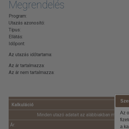
Megrendelés
Program:
Utazás azonosító:
Típus:
Ellátás:
Időpont:
Az utazás időtartama:
Az ár tartalmazza:
Az ár nem tartalmazza:
Szer
Kalkuláció
Az o
Minden utazó adatait az alábbiakban megadni
fize
Ár:
Ft
a ka