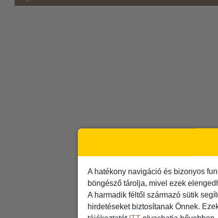
A hatékony navigáció és bizonyos fun
böngésző tárolja, mivel ezek elenged
A harmadik féltől származó sütik segí
hirdetéseket biztosítanak Önnek. Eze
tájékoztatót
ITT
olvashatja bővebben.