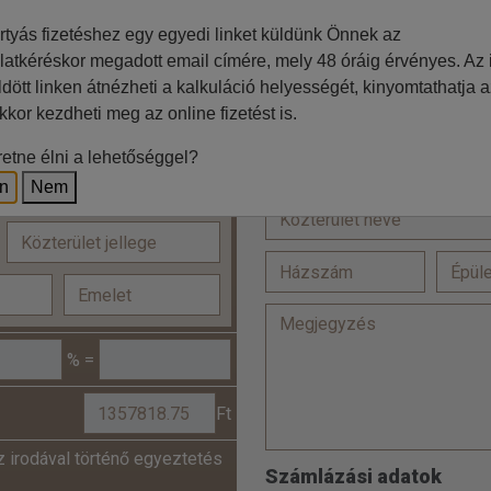
ágyas szoba (pótágyazható) x
rtyás fizetéshez egy egyedi linket küldünk Önnek az
latkéréskor megadott email címére, mely 48 óráig érvényes. Az i
=
ldött linken átnézheti a kalkuláció helyességét, kinyomtathatja a
kkor kezdheti meg az online fizetést is.
Lakcím
etne élni a lehetőséggel?
en
Nem
% =
Ft
z irodával történő egyeztetés
Számlázási adatok