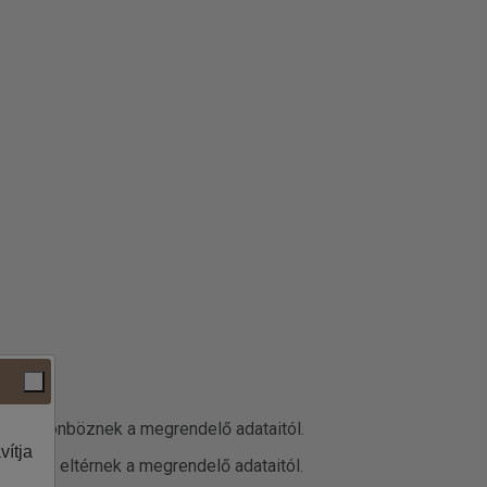
datai különböznek a megrendelő adataitól.
vítja
 adatok eltérnek a megrendelő adataitól.