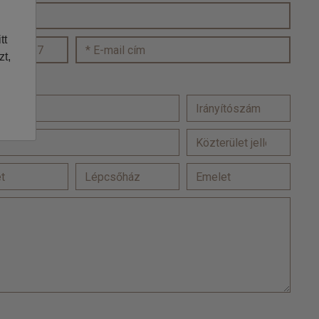
tt
zt,