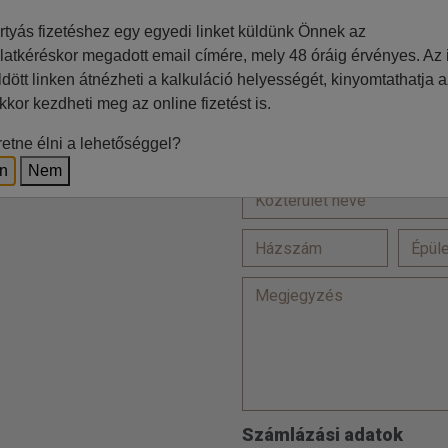
=
rtyás fizetéshez egy egyedi linket küldünk Önnek az
latkéréskor megadott email címére, mely 48 óráig érvényes. Az i
ldött linken átnézheti a kalkuláció helyességét, kinyomtathatja a
Ft
kkor kezdheti meg az online fizetést is.
Lakcím
z irodával történő egyeztetés
etne élni a lehetőséggel?
en
Nem
Számlázási adatok