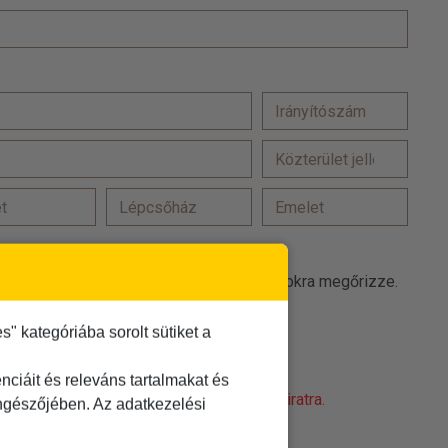
at a(z) TDM Utazási Iroda promóciós célokra megőrizze.
 elfogadom
 kategóriába sorolt sütiket a
t
elolvastam és elfogadom
ciáit és releváns tartalmakat és
obot! Kattintson a 'Nem vagyok robot' feliratra.
öngészőjében. Az adatkezelési