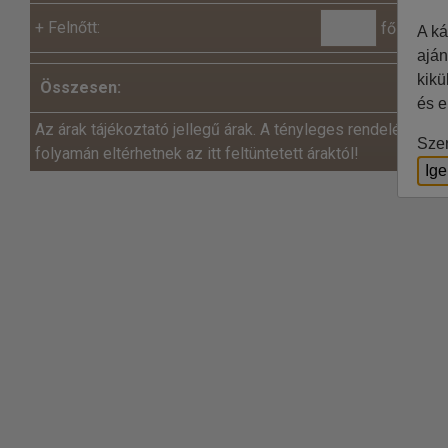
+
Felnőtt:
fő x
A ká
aján
kikü
Összesen:
és e
Az árak tájékoztató jellegű árak. A tényleges rendelés és a
Szer
folyamán eltérhetnek az itt feltüntetett áraktól!
Ig