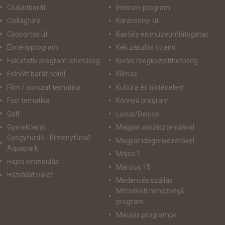
Családbarát
Intenzív program
Csillagtúra
Karácsonyi út
Csoportos út
Kastély és múzeumlátogatás
Élményprogram
Kék zászlós strand
Fakultatív program lehetőség
Kiváló megközelíthetőség
Felnőtt barát hotel
Klímás
Film / sorozat tematika
Kultúra és történelem
Foci tematika
Könnyű program
Golf
Luxus/Deluxe
Gyerekbarát
Magyar asszisztenciával
Gyógyfürdő - Élményfürdő -
Magyar idegenvezetővel
Aquapark
Május 1
Hajós kirándulás
Március 15
Háziállat barát
Medencés szállás
Mérsékelt nehézségű
program
Mikulás programok