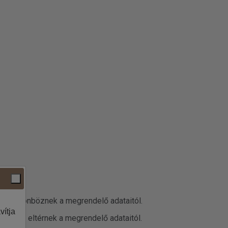
datai különböznek a megrendelő adataitól.
vítja
 adatok eltérnek a megrendelő adataitól.