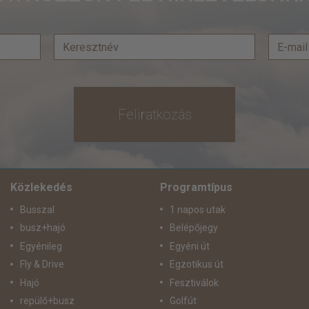
Feliratkozás
Közlekedés
Programtípus
Busszal
1 napos utak
busz+hajó
Belépőjegy
Egyénileg
Egyéni út
Fly & Drive
Egzotikus út
Hajó
Fesztiválok
repülő+busz
Golfút