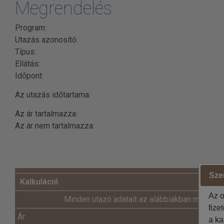
Megrendelés
Program:
Utazás azonosító:
Típus:
Ellátás:
Időpont:
Az utazás időtartama:
Az ár tartalmazza:
Az ár nem tartalmazza:
Szer
Kalkuláció
Az o
Minden utazó adatait az alábbiakban megadni
fize
Ár:
a ka