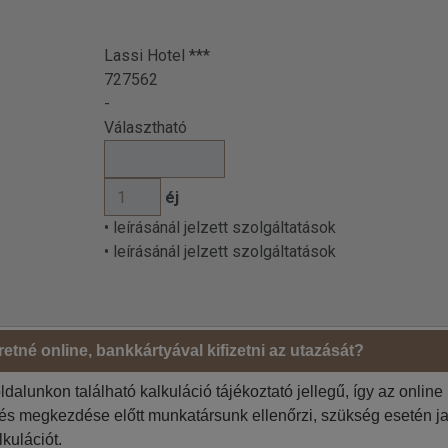
Lassi Hotel ***
727562
-
Választható
éj
• leírásánál jelzett szolgáltatások
• leírásánál jelzett szolgáltatások
etné online, bankkártyával kifizetni az utazását?
Megrendelő adatai
ldalunkon található kalkuláció tájékoztató jellegű, így az online
Jelölje be, ha az 1. utas a
 szíveskedjenek!
tés megkezdése előtt munkatársunk ellenőrzi, szükség esetén ja
Jelölje be, ha a számlázási
lkulációt.