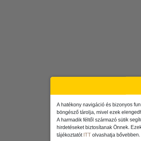
A hatékony navigáció és bizonyos fun
böngésző tárolja, mivel ezek elenged
A harmadik féltől származó sütik segí
hirdetéseket biztosítanak Önnek. Eze
tájékoztatót
ITT
olvashatja bővebben.