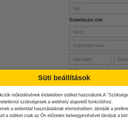
Számlázási cím
Törzsutas vagyok
Süti beállítások
Hozzájárulok, hogy adataim
Az
ÁSZF-et
elolvastam és
kciók működésének érdekében sütiket használunk.A "Szükséges"
hetetlenül szükségesek a webhely alapvető funkcióihoz.
Az
adatvédelmi tájékoztató
tenek a weboldal használatának elemzésében, tárolják a preferen
Kérjük igazolja, hogy Ön nem r
ket a sütiket csak az Ön előzetes beleegyezésével tároljuk a b