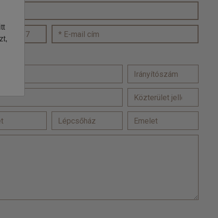
tt
zt,