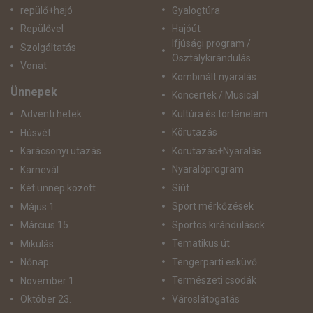
repülő+hajó
Gyalogtúra
Repülővel
Hajóút
Ifjúsági program /
Szolgáltatás
Osztálykirándulás
Vonat
Kombinált nyaralás
Ünnepek
Koncertek / Musical
Kultúra és történelem
Adventi hetek
Körutazás
Húsvét
Körutazás+Nyaralás
Karácsonyi utazás
Nyaralóprogram
Karnevál
Síút
Két ünnep között
Sport mérkőzések
Május 1.
Sportos kirándulások
Március 15.
Tematikus út
Mikulás
Tengerparti esküvő
Nőnap
Természeti csodák
November 1.
Városlátogatás
Október 23.