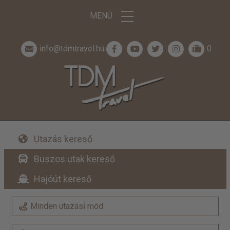
MENÜ
info@tdmtravel.hu
0
Utazás kereső
Buszos utak kereső
Hajóút kereső