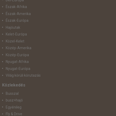
Észak-Afrika
Észak-Amerika
Észak-Európa
Hajóutak
Kelet-Európa
Közel-Kelet
Közép-Amerika
Közép-Európa
Nyugat-Afrika
Nyugat-Európa
Világ körüli körutazás
Közlekedés
Busszal
busz+hajó
Egyénileg
Fly & Drive