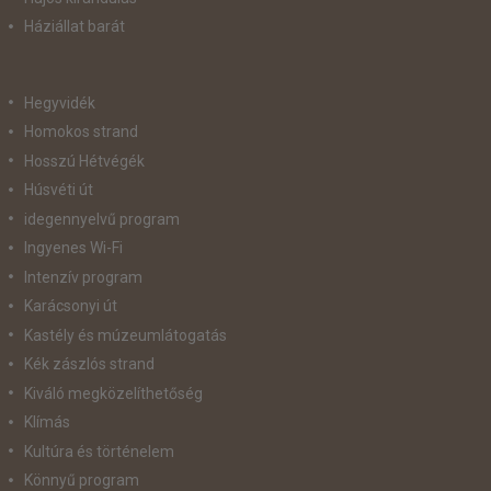
Háziállat barát
Hegyvidék
Homokos strand
Hosszú Hétvégék
Húsvéti út
idegennyelvű program
Ingyenes Wi-Fi
Intenzív program
Karácsonyi út
Kastély és múzeumlátogatás
Kék zászlós strand
Kiváló megközelíthetőség
Klímás
Kultúra és történelem
Könnyű program