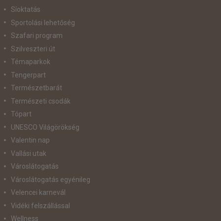
Síoktatás
Sportolási lehetőség
Szafari program
Szilveszteri út
Témaparkok
Tengerpart
Természetbarát
Természeti csodák
Tópart
UNESCO Világörökség
Valentin nap
Vallási utak
Városlátogatás
Városlátogatás egyénileg
Velencei karnevál
Vidéki felszállással
Wellness