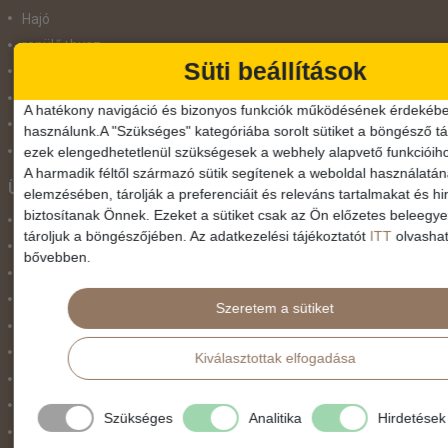
Hajó
repülő+busz
Süti beállítások
repülő+hajó
Repülővel
A hatékony navigáció és bizonyos funkciók működésének érdekébe
Szolgáltatás
használunk.A "Szükséges" kategóriába sorolt sütiket a böngésző tár
Vonat
ezek elengedhetetlenül szükségesek a webhely alapvető funkcióih
A harmadik féltől származó sütik segítenek a weboldal használatá
Ünnepek
elemzésében, tárolják a preferenciáit és releváns tartalmakat és hi
biztosítanak Önnek. Ezeket a sütiket csak az Ön előzetes beleegy
Adventi hetek
tároljuk a böngészőjében. Az adatkezelési tájékoztatót
ITT
olvashat
Húsvét
bővebben.
Karácsonyi utazás
Karnevál
Szeretem a sütiket
Két ünnep között
Május 1.
Kiválasztottak elfogadása
Március 15.
Mikulás
Szükséges
Analitika
Hirdetések
Nőnap