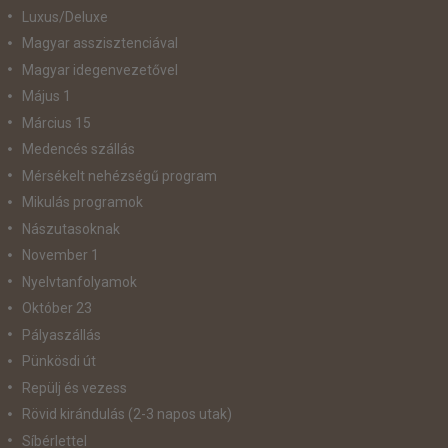
Luxus/Deluxe
Magyar asszisztenciával
Magyar idegenvezetővel
Május 1
Március 15
Medencés szállás
Mérsékelt nehézségű program
Mikulás programok
Nászutasoknak
November 1
Nyelvtanfolyamok
Október 23
Pályaszállás
Pünkösdi út
Repülj és vezess
Rövid kirándulás (2-3 napos utak)
Síbérlettel