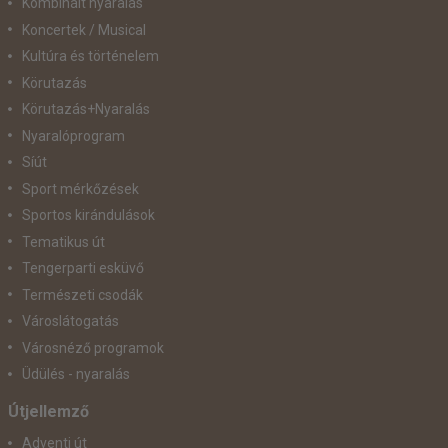
Kombinált nyaralás
Koncertek / Musical
Kultúra és történelem
Körutazás
Körutazás+Nyaralás
Nyaralóprogram
Síút
Sport mérkőzések
Sportos kirándulások
Tematikus út
Tengerparti esküvő
Természeti csodák
Városlátogatás
Városnéző programok
Üdülés - nyaralás
Útjellemző
Adventi út