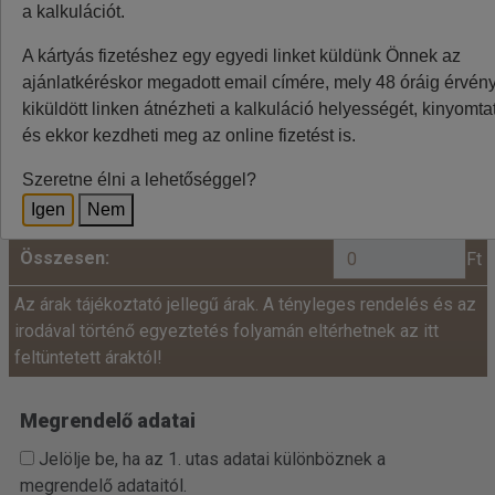
a kalkulációt.
Minden utazó adatait az alábbiakban megadni
A kártyás fizetéshez egy egyedi linket küldünk Önnek az
szíveskedjenek!
ajánlatkéréskor megadott email címére, mely 48 óráig érvénye
Ár:
kiküldött linken átnézheti a kalkuláció helyességét, kinyomtat
és ekkor kezdheti meg az online fizetést is.
fő x
=
+
Felnőtt:
Szeretne élni a lehetőséggel?
Igen
Nem
Összesen:
Ft
Az árak tájékoztató jellegű árak. A tényleges rendelés és az
irodával történő egyeztetés folyamán eltérhetnek az itt
feltüntetett áraktól!
Megrendelő adatai
Jelölje be, ha az 1. utas adatai különböznek a
megrendelő adataitól.