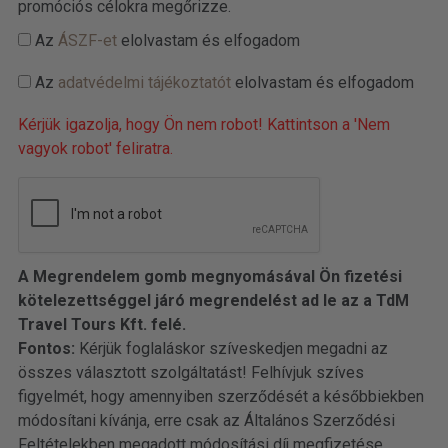
promóciós célokra megőrizze.
Az
ÁSZF-et
elolvastam és elfogadom
Az
adatvédelmi tájékoztatót
elolvastam és elfogadom
Kérjük igazolja, hogy Ön nem robot! Kattintson a 'Nem
vagyok robot' feliratra.
A Megrendelem gomb megnyomásával Ön fizetési
kötelezettséggel járó megrendelést ad le az a TdM
Travel Tours Kft. felé.
Fontos:
Kérjük foglaláskor szíveskedjen megadni az
összes választott szolgáltatást! Felhívjuk szíves
figyelmét, hogy amennyiben szerződését a későbbiekben
módosítani kívánja, erre csak az Általános Szerződési
Feltételekben megadott módosítási díj megfizetése