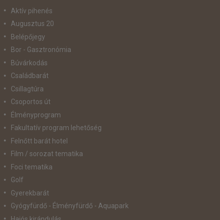
Aktív pihenés
Augusztus 20
Belépőjegy
Bor - Gasztronómia
Búvárkodás
Családbarát
Csillagtúra
Csoportos út
Élményprogram
Fakultatív program lehetőség
Felnőtt barát hotel
Film / sorozat tematika
Foci tematika
Golf
Gyerekbarát
Gyógyfürdő - Élményfürdő - Aquapark
Hajós kirándulás