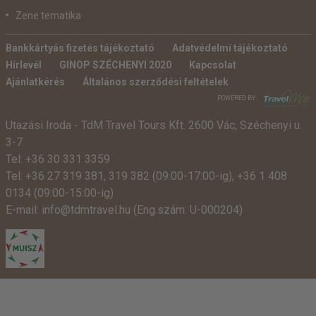
Zene tematika
Bankkártyás fizetés tájékoztató
Adatvédelmi tájékoztató
Hírlevél
GINOP SZÉCHENYI 2020
Kapcsolat
Ajánlatkérés
Általános szerződési feltételek
POWERED BY:
Utazási Iroda -
TdM Travel Tours Kft. 2600 Vác, Széchenyi u.
3-7.
Tel:
+36 30 331 3359
Tel:
+36 27 319 381
,
319 382
(09:00-17:00-ig),
+36 1 408
0134 (09:00-15:00-ig)
E-mail:
info@tdmtravel.hu
(Eng.szám: U-000204)