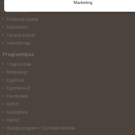
Marketing
November 1.
Október 23.
Pünkösdi utazás
Szilveszter
Tavaszi szünet
Valentin nap
Programtípus
1 napos utak
Belépőjegy
Egyéni út
Egzotikus út
Fesztiválok
Golfút
Gyalogtúra
Hajóút
Ifjúsági program / Osztálykirándulás