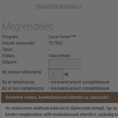
RÉSZLETES KERESÉS >>
Megrendelés
Program:
Lassi Hotel ***
Utazás azonosító:
727562
Típus:
-
Ellátás:
Választható
Időpont:
Az utazás időtartama:
éj
Az ár tartalmazza:
• leírásánál jelzett szolgáltatások
Az ár nem tartalmazza:
• leírásánál jelzett szolgáltatások
Szeretné online, bankkártyával kifizetni az utazását?
Az oldalunkon található kalkuláció tájékoztató jellegű, így az
fizetés megkezdése előtt munkatársunk ellenőrzi, szükség es
Kalkuláció