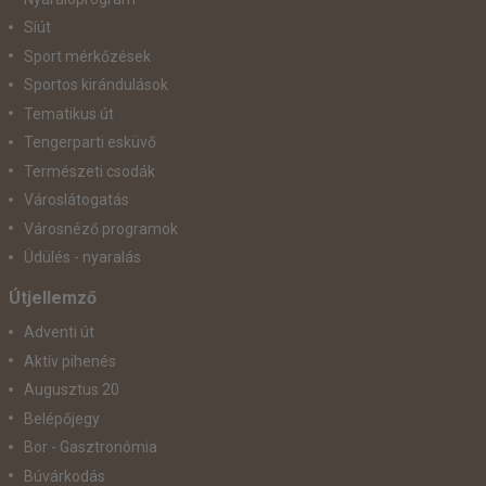
Síút
Sport mérkőzések
Sportos kirándulások
Tematikus út
Tengerparti esküvő
Természeti csodák
Városlátogatás
Városnéző programok
Üdülés - nyaralás
Útjellemző
Adventi út
Aktív pihenés
Augusztus 20
Belépőjegy
Bor - Gasztronómia
Búvárkodás