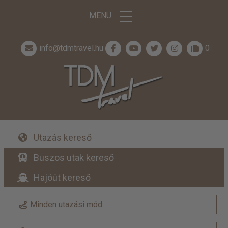
MENÜ
info@tdmtravel.hu
0
Utazás kereső
Buszos utak kereső
Hajóút kereső