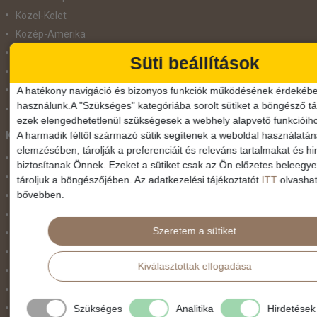
Közel-Kelet
Közép-Amerika
Közép-Európa
Süti beállítások
Nyugat-Afrika
A hatékony navigáció és bizonyos funkciók működésének érdekébe
Nyugat-Európa
használunk.A "Szükséges" kategóriába sorolt sütiket a böngésző tár
Világ körüli körutazás
ezek elengedhetetlenül szükségesek a webhely alapvető funkcióih
Közlekedés
A harmadik féltől származó sütik segítenek a weboldal használatá
elemzésében, tárolják a preferenciáit és releváns tartalmakat és hi
Busszal
biztosítanak Önnek. Ezeket a sütiket csak az Ön előzetes beleegy
busz+hajó
tároljuk a böngészőjében. Az adatkezelési tájékoztatót
ITT
olvashat
bővebben.
Egyénileg
Fly & Drive
Szeretem a sütiket
Hajó
repülő+busz
Kiválasztottak elfogadása
repülő+hajó
Repülővel
Szolgáltatás
Szükséges
Analitika
Hirdetések