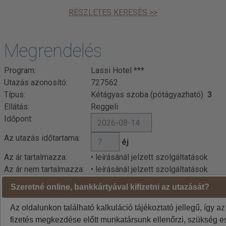
RÉSZLETES KERESÉS >>
Megrendelés
Program:
Lassi Hotel ***
Utazás azonosító:
727562
Típus:
Kétágyas szoba (pótágyazható)
3
Ellátás:
Reggeli
Időpont:
Az utazás időtartama:
éj
Az ár tartalmazza:
• leírásánál jelzett szolgáltatások
Az ár nem tartalmazza:
• leírásánál jelzett szolgáltatások
Szeretné online, bankkártyával kifizetni az utazását?
Az oldalunkon található kalkuláció tájékoztató jellegű, így az
fizetés megkezdése előtt munkatársunk ellenőrzi, szükség es
Kalkuláció