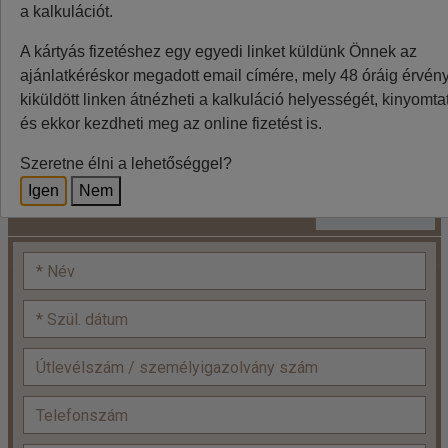
a kalkulációt.
Minden utazó adatait az alábbiakban megadni
A kártyás fizetéshez egy egyedi linket küldünk Önnek az
szíveskedjenek!
ajánlatkéréskor megadott email címére, mely 48 óráig érvénye
Ár:
Ft/szoba, 3F, budapesti indulás
3
kiküldött linken átnézheti a kalkuláció helyességét, kinyomtat
és ekkor kezdheti meg az online fizetést is.
Kétágyas szoba
+
Kétágyas szoba
Szeretne élni a lehetőséggel?
(pótágyazható) x
=
(pótágyazható):
Igen
Nem