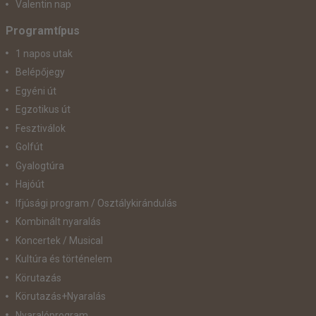
Valentin nap
Programtípus
1 napos utak
Belépőjegy
Egyéni út
Egzotikus út
Fesztiválok
Golfút
Gyalogtúra
Hajóút
Ifjúsági program / Osztálykirándulás
Kombinált nyaralás
Koncertek / Musical
Kultúra és történelem
Körutazás
Körutazás+Nyaralás
Nyaralóprogram