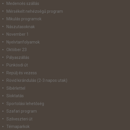
Medencés szállás
Mérsékelt nehézségű program
Mikulás programok
Nászutasoknak
November 1
Nyelvtanfolyamok
Október 23
Pályaszállás
Pünkösdi út
Repülj és vezess
Rövid kirándulás (2-3 napos utak)
Síbérlettel
Síoktatás
Sportolási lehetőség
Szafari program
Szilveszteri út
Témaparkok