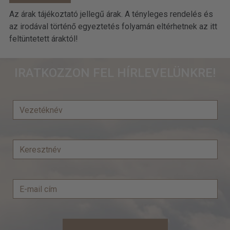
Az árak tájékoztató jellegű árak. A tényleges rendelés és
az irodával történő egyeztetés folyamán eltérhetnek az itt
feltüntetett áraktól!
IRATKOZZON FEL HÍRLEVELÜNKRE!