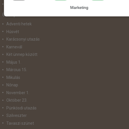
Vonat
Marketing
Ünnepek
Adventi hetek
Húsvét
Karácsonyi utazás
Karnevál
Két ünnep között
Május 1.
Március 15.
Mikulás
Nőnap
November 1.
Október 23.
Pünkösdi utazás
Szilveszter
Tavaszi szünet