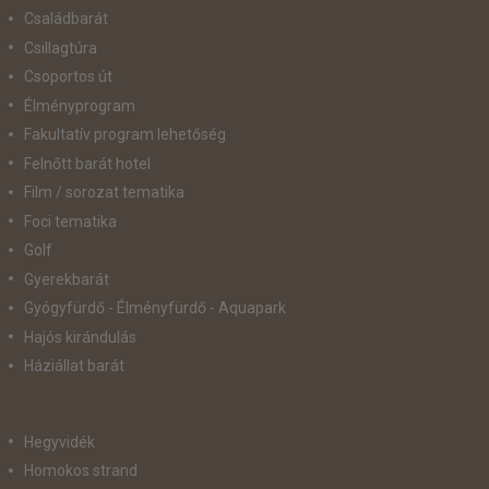
Családbarát
Csillagtúra
Csoportos út
Élményprogram
Fakultatív program lehetőség
Felnőtt barát hotel
Film / sorozat tematika
Foci tematika
Golf
Gyerekbarát
Gyógyfürdő - Élményfürdő - Aquapark
Hajós kirándulás
Háziállat barát
Hegyvidék
Homokos strand