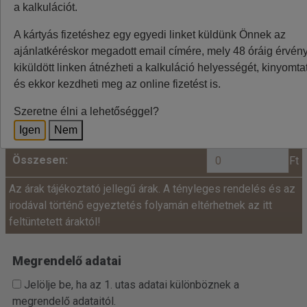
a kalkulációt.
Minden utazó adatait az alábbiakban megadni
A kártyás fizetéshez egy egyedi linket küldünk Önnek az
szíveskedjenek!
ajánlatkéréskor megadott email címére, mely 48 óráig érvénye
Ár:
kiküldött linken átnézheti a kalkuláció helyességét, kinyomtat
és ekkor kezdheti meg az online fizetést is.
fő x
=
+
Felnőtt:
Szeretne élni a lehetőséggel?
Igen
Nem
Összesen:
Ft
Az árak tájékoztató jellegű árak. A tényleges rendelés és az
irodával történő egyeztetés folyamán eltérhetnek az itt
feltüntetett áraktól!
Megrendelő adatai
Jelölje be, ha az 1. utas adatai különböznek a
megrendelő adataitól.