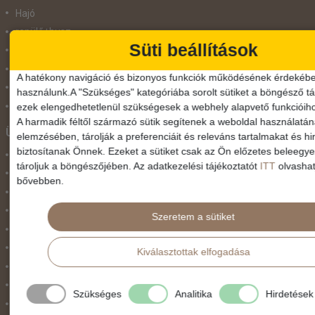
Hajó
repülő+busz
Süti beállítások
repülő+hajó
Repülővel
A hatékony navigáció és bizonyos funkciók működésének érdekébe
Szolgáltatás
használunk.A "Szükséges" kategóriába sorolt sütiket a böngésző tár
Vonat
ezek elengedhetetlenül szükségesek a webhely alapvető funkcióih
A harmadik féltől származó sütik segítenek a weboldal használatá
Ünnepek
elemzésében, tárolják a preferenciáit és releváns tartalmakat és hi
biztosítanak Önnek. Ezeket a sütiket csak az Ön előzetes beleegy
Adventi hetek
tároljuk a böngészőjében. Az adatkezelési tájékoztatót
ITT
olvashat
Húsvét
bővebben.
Karácsonyi utazás
Karnevál
Szeretem a sütiket
Két ünnep között
Május 1.
Kiválasztottak elfogadása
Március 15.
Mikulás
Szükséges
Analitika
Hirdetések
Nőnap