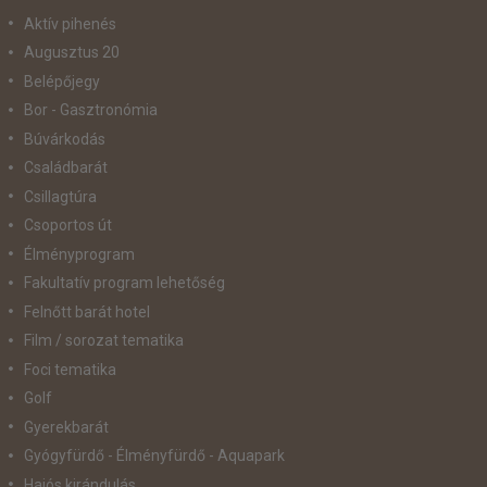
Aktív pihenés
Augusztus 20
Belépőjegy
Bor - Gasztronómia
Búvárkodás
Családbarát
Csillagtúra
Csoportos út
Élményprogram
Fakultatív program lehetőség
Felnőtt barát hotel
Film / sorozat tematika
Foci tematika
Golf
Gyerekbarát
Gyógyfürdő - Élményfürdő - Aquapark
Hajós kirándulás