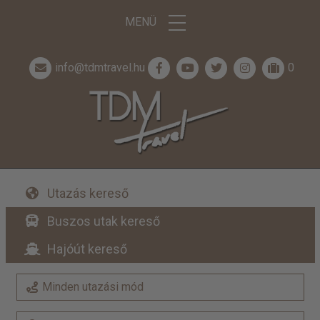
MENÜ
info@tdmtravel.hu
0
Utazás kereső
Buszos utak kereső
Hajóút kereső