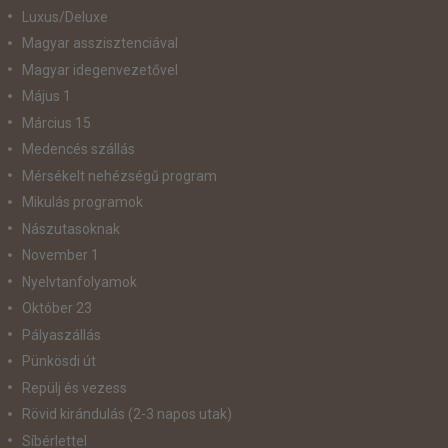
Luxus/Deluxe
Magyar asszisztenciával
Magyar idegenvezetővel
Május 1
Március 15
Medencés szállás
Mérsékelt nehézségű program
Mikulás programok
Nászutasoknak
November 1
Nyelvtanfolyamok
Október 23
Pályaszállás
Pünkösdi út
Repülj és vezess
Rövid kirándulás (2-3 napos utak)
Síbérlettel