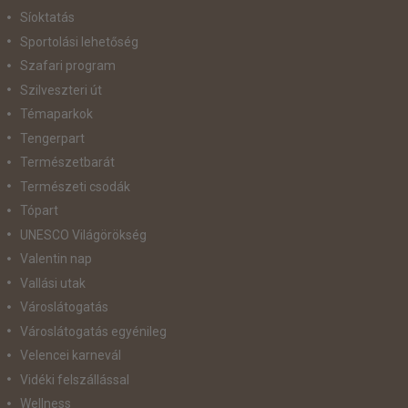
Síoktatás
Sportolási lehetőség
Szafari program
Szilveszteri út
Témaparkok
Tengerpart
Természetbarát
Természeti csodák
Tópart
UNESCO Világörökség
Valentin nap
Vallási utak
Városlátogatás
Városlátogatás egyénileg
Velencei karnevál
Vidéki felszállással
Wellness