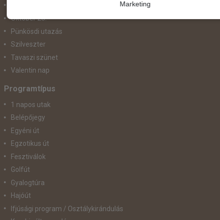
Marketing
November 1.
Október 23.
Pünkösdi utazás
Szilveszter
Tavaszi szünet
Valentin nap
Programtípus
1 napos utak
Belépőjegy
Egyéni út
Egzotikus út
Fesztiválok
Golfút
Gyalogtúra
Hajóút
Ifjúsági program / Osztálykirándulás