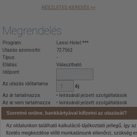
RÉSZLETES KERESÉS >>
Megrendelés
Program:
Lassi Hotel ***
Utazás azonosító:
727562
Típus:
-
Ellátás:
Választható
Időpont:
Az utazás időtartama:
éj
Az ár tartalmazza:
• leírásánál jelzett szolgáltatások
Az ár nem tartalmazza:
• leírásánál jelzett szolgáltatások
Szeretné online, bankkártyával kifizetni az utazását?
Az oldalunkon található kalkuláció tájékoztató jellegű, így az
fizetés megkezdése előtt munkatársunk ellenőrzi, szükség es
Kalkuláció