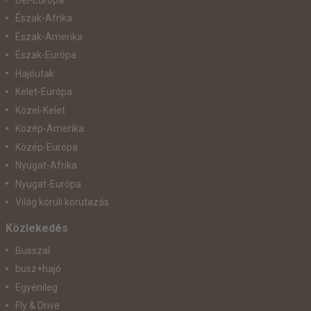
Észak-Afrika
Észak-Amerika
Észak-Európa
Hajóutak
Kelet-Európa
Közel-Kelet
Közép-Amerika
Közép-Európa
Nyugat-Afrika
Nyugat-Európa
Világ körüli körutazás
Közlekedés
Busszal
busz+hajó
Egyénileg
Fly & Drive