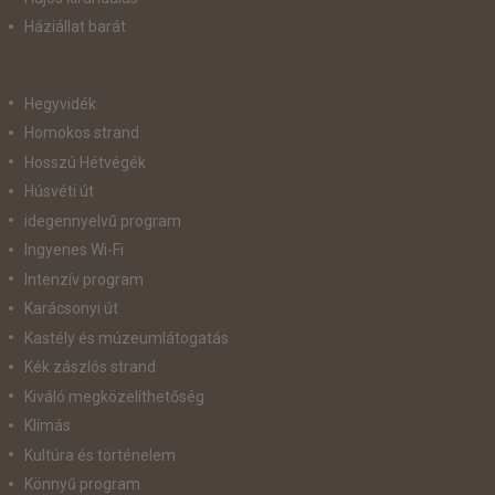
Háziállat barát
Hegyvidék
Homokos strand
Hosszú Hétvégék
Húsvéti út
idegennyelvű program
Ingyenes Wi-Fi
Intenzív program
Karácsonyi út
Kastély és múzeumlátogatás
Kék zászlós strand
Kiváló megközelíthetőség
Klímás
Kultúra és történelem
Könnyű program