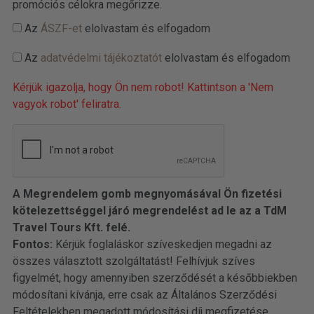
promóciós célokra megőrizze.
Az
ÁSZF-et
elolvastam és elfogadom
Az
adatvédelmi tájékoztatót
elolvastam és elfogadom
Kérjük igazolja, hogy Ön nem robot! Kattintson a 'Nem
vagyok robot' feliratra.
A Megrendelem gomb megnyomásával Ön fizetési
kötelezettséggel járó megrendelést ad le az a TdM
Travel Tours Kft. felé.
Fontos:
Kérjük foglaláskor szíveskedjen megadni az
összes választott szolgáltatást! Felhívjuk szíves
figyelmét, hogy amennyiben szerződését a későbbiekben
módosítani kívánja, erre csak az Általános Szerződési
Feltételekben megadott módosítási díj megfizetése