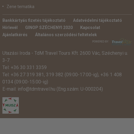
Zene tematika
Bankkártyás fizetés tájékoztató
Adatvédelmi tájékoztató
Hírlevél
GINOP SZÉCHENYI 2020
Kapcsolat
Ajánlatkérés
Általános szerződési feltételek
POWERED BY:
Utazási Iroda -
TdM Travel Tours Kft. 2600 Vác, Széchenyi u.
3-7.
Tel:
+36 30 331 3359
Tel:
+36 27 319 381
,
319 382
(09:00-17:00-ig),
+36 1 408
0134 (09:00-15:00-ig)
E-mail:
info@tdmtravel.hu
(Eng.szám: U-000204)