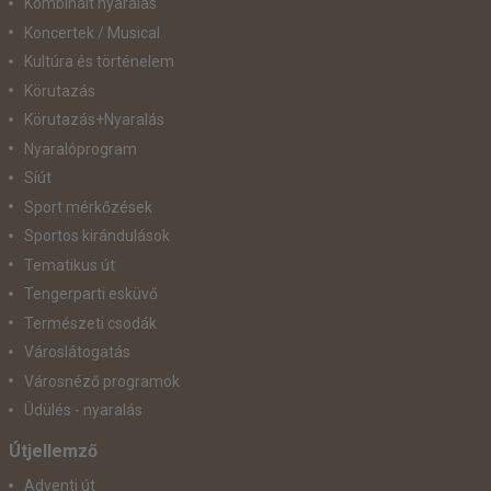
Kombinált nyaralás
Koncertek / Musical
Kultúra és történelem
Körutazás
Körutazás+Nyaralás
Nyaralóprogram
Síút
Sport mérkőzések
Sportos kirándulások
Tematikus út
Tengerparti esküvő
Természeti csodák
Városlátogatás
Városnéző programok
Üdülés - nyaralás
Útjellemző
Adventi út