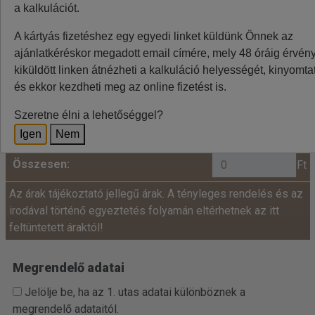
a kalkulációt.
Minden utazó adatait az alábbiakban megadni
A kártyás fizetéshez egy egyedi linket küldünk Önnek az
szíveskedjenek!
ajánlatkéréskor megadott email címére, mely 48 óráig érvénye
Ár:
kiküldött linken átnézheti a kalkuláció helyességét, kinyomtat
és ekkor kezdheti meg az online fizetést is.
fő x
=
+
Felnőtt:
Szeretne élni a lehetőséggel?
Igen
Nem
Összesen:
Ft
Az árak tájékoztató jellegű árak. A tényleges rendelés és az
irodával történő egyeztetés folyamán eltérhetnek az itt
feltüntetett áraktól!
Megrendelő adatai
Jelölje be, ha az 1. utas adatai különböznek a
megrendelő adataitól.