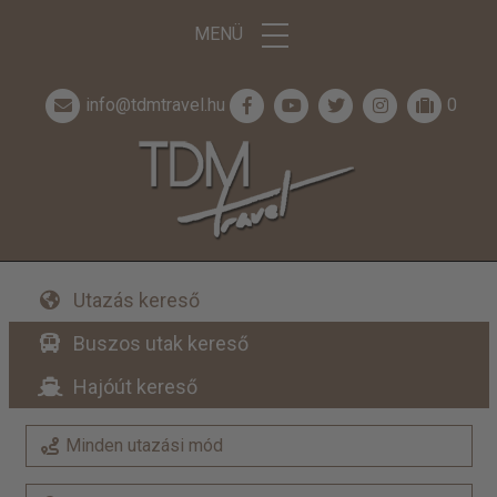
MENÜ
info@tdmtravel.hu
0
Utazás kereső
Buszos utak kereső
Hajóút kereső