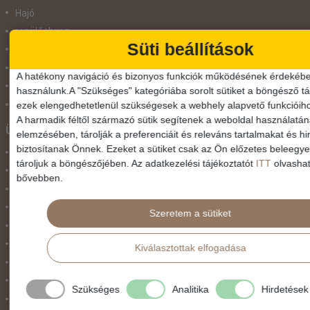
Hajó
repülő+busz
Süti beállítások
repülő+hajó
Repülővel
A hatékony navigáció és bizonyos funkciók működésének érdekébe
Szolgáltatás
használunk.A "Szükséges" kategóriába sorolt sütiket a böngésző tár
Vonat
ezek elengedhetetlenül szükségesek a webhely alapvető funkcióih
A harmadik féltől származó sütik segítenek a weboldal használatá
Ünnepek
elemzésében, tárolják a preferenciáit és releváns tartalmakat és hi
biztosítanak Önnek. Ezeket a sütiket csak az Ön előzetes beleegy
Adventi hetek
tároljuk a böngészőjében. Az adatkezelési tájékoztatót
ITT
olvashat
Húsvét
bővebben.
Karácsonyi utazás
Karnevál
Szeretem a sütiket
Két ünnep között
Május 1.
Kiválasztottak elfogadása
Március 15.
Mikulás
Szükséges
Analitika
Hirdetések
Nőnap