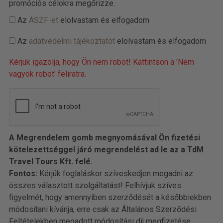
promóciós célokra megőrizze.
Az
ÁSZF-et
elolvastam és elfogadom
Az
adatvédelmi tájékoztatót
elolvastam és elfogadom
Kérjük igazolja, hogy Ön nem robot! Kattintson a 'Nem
vagyok robot' feliratra.
A Megrendelem gomb megnyomásával Ön fizetési
kötelezettséggel járó megrendelést ad le az a TdM
Travel Tours Kft. felé.
Fontos:
Kérjük foglaláskor szíveskedjen megadni az
összes választott szolgáltatást! Felhívjuk szíves
figyelmét, hogy amennyiben szerződését a későbbiekben
módosítani kívánja, erre csak az Általános Szerződési
Feltételekben megadott módosítási díj megfizetése