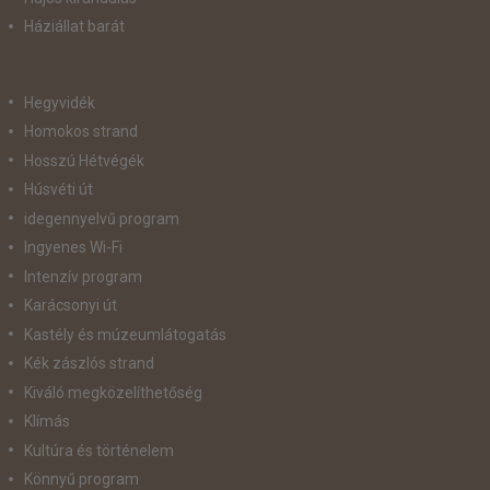
Háziállat barát
Hegyvidék
Homokos strand
Hosszú Hétvégék
Húsvéti út
idegennyelvű program
Ingyenes Wi-Fi
Intenzív program
Karácsonyi út
Kastély és múzeumlátogatás
Kék zászlós strand
Kiváló megközelíthetőség
Klímás
Kultúra és történelem
Könnyű program