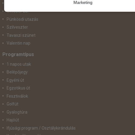
Marketing
November 1.
Október 23.
Pünkösdi utazás
Szilveszter
Tavaszi szünet
Valentin nap
Programtípus
1 napos utak
Belépőjegy
Egyéni út
Egzotikus út
Fesztiválok
Golfút
Gyalogtúra
Hajóút
Ifjúsági program / Osztálykirándulás