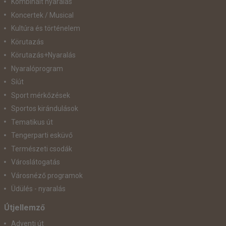
Kombinált nyaralás
Koncertek / Musical
Kultúra és történelem
Körutazás
Körutazás+Nyaralás
Nyaralóprogram
Síút
Sport mérkőzések
Sportos kirándulások
Tematikus út
Tengerparti esküvő
Természeti csodák
Városlátogatás
Városnéző programok
Üdülés - nyaralás
Útjellemző
Adventi út