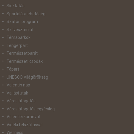
Síoktatás
Sportolási lehetőség
Szafari program
Szilveszteri út
Témaparkok
Tengerpart
Természetbarát
Természeti csodák
Tópart
UNESCO Világörökség
Valentin nap
Vallási utak
Városlátogatás
Városlátogatás egyénileg
Velencei karnevál
Vidéki felszállással
Wellness