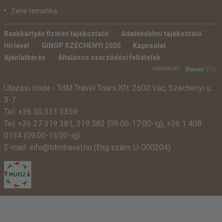
Zene tematika
Bankkártyás fizetés tájékoztató
Adatvédelmi tájékoztató
Hírlevél
GINOP SZÉCHENYI 2020
Kapcsolat
Ajánlatkérés
Általános szerződési feltételek
POWERED BY:
Utazási Iroda -
TdM Travel Tours Kft. 2600 Vác, Széchenyi u.
3-7.
Tel:
+36 30 331 3359
Tel:
+36 27 319 381
,
319 382
(09:00-17:00-ig),
+36 1 408
0134 (09:00-15:00-ig)
E-mail:
info@tdmtravel.hu
(Eng.szám: U-000204)