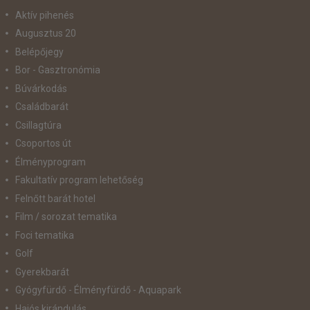
Aktív pihenés
Augusztus 20
Belépőjegy
Bor - Gasztronómia
Búvárkodás
Családbarát
Csillagtúra
Csoportos út
Élményprogram
Fakultatív program lehetőség
Felnőtt barát hotel
Film / sorozat tematika
Foci tematika
Golf
Gyerekbarát
Gyógyfürdő - Élményfürdő - Aquapark
Hajós kirándulás