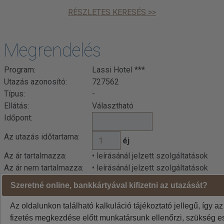
RÉSZLETES KERESÉS >>
Megrendelés
Program:
Lassi Hotel ***
Utazás azonosító:
727562
Típus:
-
Ellátás:
Választható
Időpont:
Az utazás időtartama:
éj
Az ár tartalmazza:
• leírásánál jelzett szolgáltatások
Az ár nem tartalmazza:
• leírásánál jelzett szolgáltatások
Szeretné online, bankkártyával kifizetni az utazását?
Az oldalunkon található kalkuláció tájékoztató jellegű, így az
fizetés megkezdése előtt munkatársunk ellenőrzi, szükség es
Kalkuláció