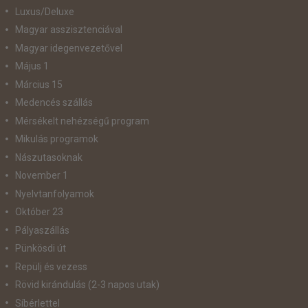
Luxus/Deluxe
Magyar asszisztenciával
Magyar idegenvezetővel
Május 1
Március 15
Medencés szállás
Mérsékelt nehézségű program
Mikulás programok
Nászutasoknak
November 1
Nyelvtanfolyamok
Október 23
Pályaszállás
Pünkösdi út
Repülj és vezess
Rövid kirándulás (2-3 napos utak)
Síbérlettel