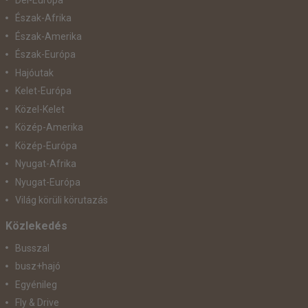
Észak-Afrika
Észak-Amerika
Észak-Európa
Hajóutak
Kelet-Európa
Közel-Kelet
Közép-Amerika
Közép-Európa
Nyugat-Afrika
Nyugat-Európa
Világ körüli körutazás
Közlekedés
Busszal
busz+hajó
Egyénileg
Fly & Drive