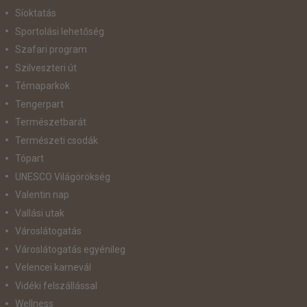
Síoktatás
Sportolási lehetőség
Szafari program
Szilveszteri út
Témaparkok
Tengerpart
Természetbarát
Természeti csodák
Tópart
UNESCO Világörökség
Valentin nap
Vallási utak
Városlátogatás
Városlátogatás egyénileg
Velencei karnevál
Vidéki felszállással
Wellness