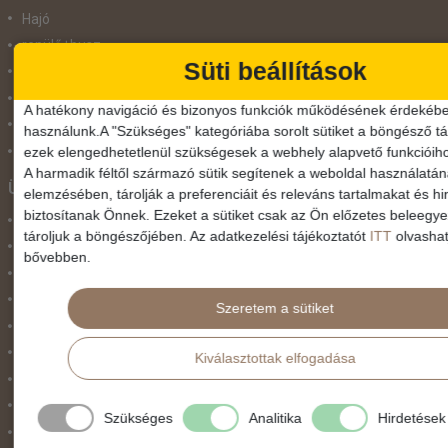
Hajó
repülő+busz
Süti beállítások
repülő+hajó
Repülővel
A hatékony navigáció és bizonyos funkciók működésének érdekébe
Szolgáltatás
használunk.A "Szükséges" kategóriába sorolt sütiket a böngésző tár
Vonat
ezek elengedhetetlenül szükségesek a webhely alapvető funkcióih
A harmadik féltől származó sütik segítenek a weboldal használatá
Ünnepek
elemzésében, tárolják a preferenciáit és releváns tartalmakat és hi
biztosítanak Önnek. Ezeket a sütiket csak az Ön előzetes beleegy
Adventi hetek
tároljuk a böngészőjében. Az adatkezelési tájékoztatót
ITT
olvashat
Húsvét
bővebben.
Karácsonyi utazás
Karnevál
Szeretem a sütiket
Két ünnep között
Május 1.
Kiválasztottak elfogadása
Március 15.
Mikulás
Szükséges
Analitika
Hirdetések
Nőnap