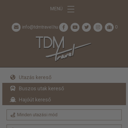
MENÜ
info@tdmtravel.hu
0
Utazás kereső
Buszos utak kereső
Hajóút kereső