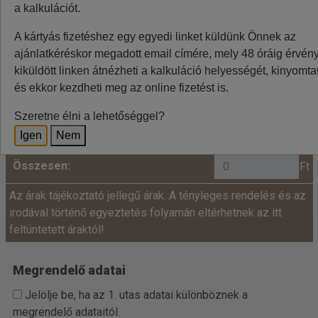
a kalkulációt.
Minden utazó adatait az alábbiakban megadni
A kártyás fizetéshez egy egyedi linket küldünk Önnek az
szíveskedjenek!
ajánlatkéréskor megadott email címére, mely 48 óráig érvénye
Ár:
kiküldött linken átnézheti a kalkuláció helyességét, kinyomtat
és ekkor kezdheti meg az online fizetést is.
fő x
=
+
Felnőtt:
Szeretne élni a lehetőséggel?
Igen
Nem
Összesen:
Ft
Az árak tájékoztató jellegű árak. A tényleges rendelés és az
irodával történő egyeztetés folyamán eltérhetnek az itt
feltüntetett áraktól!
Megrendelő adatai
Jelölje be, ha az 1. utas adatai különböznek a
megrendelő adataitól.