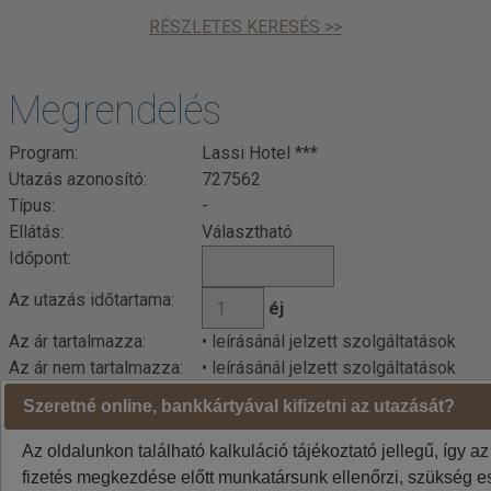
RÉSZLETES KERESÉS >>
Megrendelés
Program:
Lassi Hotel ***
Utazás azonosító:
727562
Típus:
-
Ellátás:
Választható
Időpont:
Az utazás időtartama:
éj
Az ár tartalmazza:
• leírásánál jelzett szolgáltatások
Az ár nem tartalmazza:
• leírásánál jelzett szolgáltatások
Szeretné online, bankkártyával kifizetni az utazását?
Az oldalunkon található kalkuláció tájékoztató jellegű, így az
fizetés megkezdése előtt munkatársunk ellenőrzi, szükség es
Kalkuláció