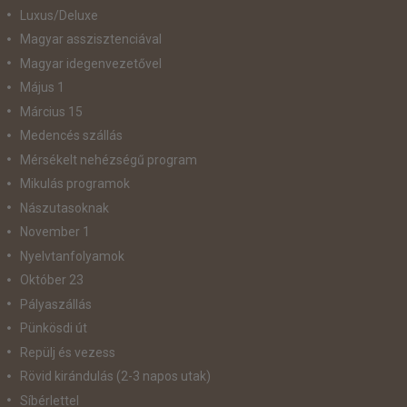
Luxus/Deluxe
Magyar asszisztenciával
Magyar idegenvezetővel
Május 1
Március 15
Medencés szállás
Mérsékelt nehézségű program
Mikulás programok
Nászutasoknak
November 1
Nyelvtanfolyamok
Október 23
Pályaszállás
Pünkösdi út
Repülj és vezess
Rövid kirándulás (2-3 napos utak)
Síbérlettel