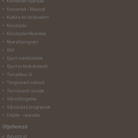
Kombinált nyaralás
Koncertek / Musical
Kultúra és történelem
Körutazás
Körutazás+Nyaralás
Nyaralóprogram
Síút
Sport mérkőzések
Sportos kirándulások
Tematikus út
Tengerparti esküvő
Természeti csodák
Városlátogatás
Városnéző programok
Üdülés - nyaralás
Útjellemző
Adventi út