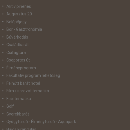
Aktív pihenés
Augusztus 20
Belépőjegy
Bor - Gasztronómia
Búvárkodás
Családbarát
Csillagtúra
Csoportos út
Élményprogram
Fakultatív program lehetőség
Felnőtt barát hotel
Film / sorozat tematika
Foci tematika
Golf
Gyerekbarát
Gyógyfürdő - Élményfürdő - Aquapark
Hajós kirándulás