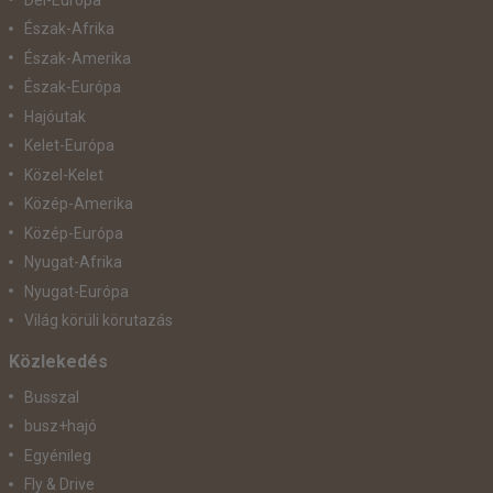
Észak-Afrika
Észak-Amerika
Észak-Európa
Hajóutak
Kelet-Európa
Közel-Kelet
Közép-Amerika
Közép-Európa
Nyugat-Afrika
Nyugat-Európa
Világ körüli körutazás
Közlekedés
Busszal
busz+hajó
Egyénileg
Fly & Drive