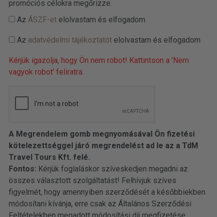
promóciós célokra megőrizze.
Az
ÁSZF-et
elolvastam és elfogadom
Az
adatvédelmi tájékoztatót
elolvastam és elfogadom
Kérjük igazolja, hogy Ön nem robot! Kattintson a 'Nem
vagyok robot' feliratra.
A Megrendelem gomb megnyomásával Ön fizetési
kötelezettséggel járó megrendelést ad le az a TdM
Travel Tours Kft. felé.
Fontos:
Kérjük foglaláskor szíveskedjen megadni az
összes választott szolgáltatást! Felhívjuk szíves
figyelmét, hogy amennyiben szerződését a későbbiekben
módosítani kívánja, erre csak az Általános Szerződési
Feltételekben megadott módosítási díj megfizetése