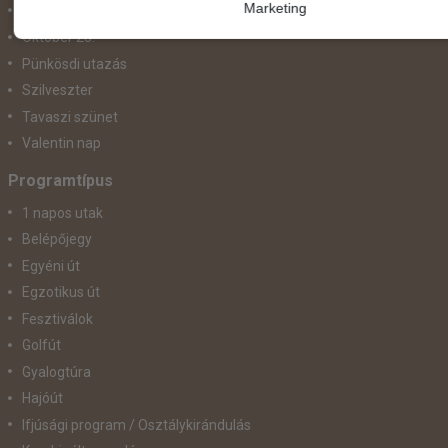
Marketing
November 1.
Október 23.
Pünkösdi utazás
Szilveszter
Tavaszi szünet
Valentin nap
Programtípus
1 napos utak
Belépőjegy
Egyéni út
Egzotikus út
Fesztiválok
Golfút
Gyalogtúra
Hajóút
Ifjúsági program / Osztálykirándulás