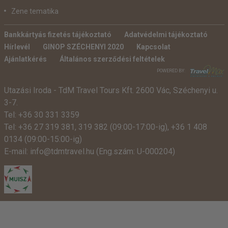
Zene tematika
Bankkártyás fizetés tájékoztató
Adatvédelmi tájékoztató
Hírlevél
GINOP SZÉCHENYI 2020
Kapcsolat
Ajánlatkérés
Általános szerződési feltételek
POWERED BY:
Utazási Iroda -
TdM Travel Tours Kft. 2600 Vác, Széchenyi u.
3-7.
Tel:
+36 30 331 3359
Tel:
+36 27 319 381
,
319 382
(09:00-17:00-ig),
+36 1 408
0134 (09:00-15:00-ig)
E-mail:
info@tdmtravel.hu
(Eng.szám: U-000204)