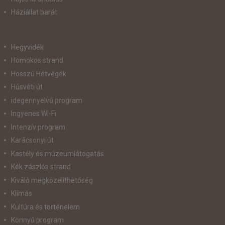
Háziállat barát
Hegyvidék
Homokos strand
Hosszú Hétvégék
Húsvéti út
idegennyelvű program
Ingyenes Wi-Fi
Intenzív program
Karácsonyi út
Kastély és múzeumlátogatás
Kék zászlós strand
Kiváló megközelíthetőség
Klímás
Kultúra és történelem
Könnyű program