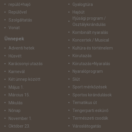
repülő+hajó
Gyalogtúra
Repülővel
Hajóút
Ifjúsági program /
Szolgáltatás
Osztálykirándulás
Vonat
Kombinált nyaralás
Ünnepek
Koncertek / Musical
Kultúra és történelem
Adventi hetek
Körutazás
Húsvét
Körutazás+Nyaralás
Karácsonyi utazás
Nyaralóprogram
Karnevál
Síút
Két ünnep között
Sport mérkőzések
Május 1.
Sportos kirándulások
Március 15.
Tematikus út
Mikulás
Tengerparti esküvő
Nőnap
Természeti csodák
November 1.
Városlátogatás
Október 23.