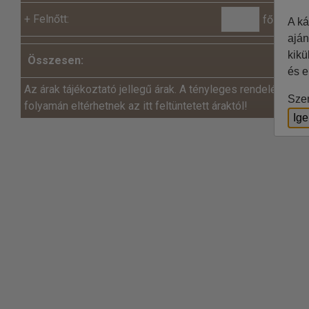
+
Felnőtt:
fő x
A ká
aján
kikü
Összesen:
és e
Az árak tájékoztató jellegű árak. A tényleges rendelés és a
Szer
folyamán eltérhetnek az itt feltüntetett áraktól!
Ig