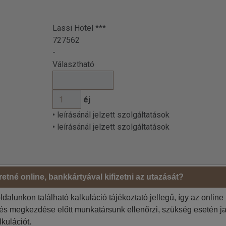
Lassi Hotel ***
727562
-
Választható
éj
• leírásánál jelzett szolgáltatások
• leírásánál jelzett szolgáltatások
etné online, bankkártyával kifizetni az utazását?
Megrendelő adatai
ldalunkon található kalkuláció tájékoztató jellegű, így az online
Jelölje be, ha az 1. utas a
 szíveskedjenek!
tés megkezdése előtt munkatársunk ellenőrzi, szükség esetén ja
Jelölje be, ha a számlázási
lkulációt.