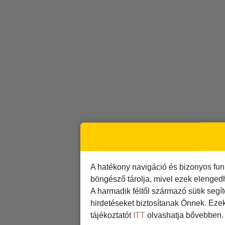
A hatékony navigáció és bizonyos fun
böngésző tárolja, mivel ezek elenged
A harmadik féltől származó sütik segí
hirdetéseket biztosítanak Önnek. Eze
tájékoztatót
ITT
olvashatja bővebben.