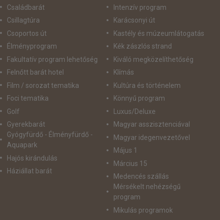
Családbarát
Intenzív program
Csillagtúra
Karácsonyi út
Csoportos út
Kastély és múzeumlátogatás
Élményprogram
Kék zászlós strand
Fakultatív program lehetőség
Kiváló megközelíthetőség
Felnőtt barát hotel
Klímás
Film / sorozat tematika
Kultúra és történelem
Foci tematika
Könnyű program
Golf
Luxus/Deluxe
Gyerekbarát
Magyar asszisztenciával
Gyógyfürdő - Élményfürdő -
Magyar idegenvezetővel
Aquapark
Május 1
Hajós kirándulás
Március 15
Háziállat barát
Medencés szállás
Mérsékelt nehézségű
program
Mikulás programok