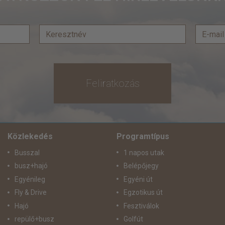
Feliratkozás
Közlekedés
Programtípus
Busszal
1 napos utak
busz+hajó
Belépőjegy
Egyénileg
Egyéni út
Fly & Drive
Egzotikus út
Hajó
Fesztiválok
repülő+busz
Golfút