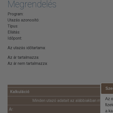
Megrendelés
Program:
Utazás azonosító:
Típus:
Ellátás:
Időpont:
Az utazás időtartama:
Az ár tartalmazza:
Az ár nem tartalmazza:
Szer
Kalkuláció
Az o
Minden utazó adatait az alábbiakban megadni
fize
Ár:
a ka