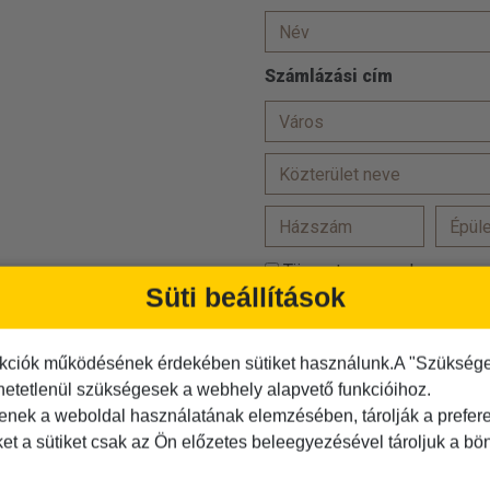
Számlázási cím
Törzsutas vagyok
Süti beállítások
Hozzájárulok, hogy adataim
Az
ÁSZF-et
elolvastam és
kciók működésének érdekében sütiket használunk.A "Szükséges"
hetetlenül szükségesek a webhely alapvető funkcióihoz.
Az
adatvédelmi tájékoztató
tenek a weboldal használatának elemzésében, tárolják a preferen
Kérjük igazolja, hogy Ön nem r
ket a sütiket csak az Ön előzetes beleegyezésével tároljuk a b