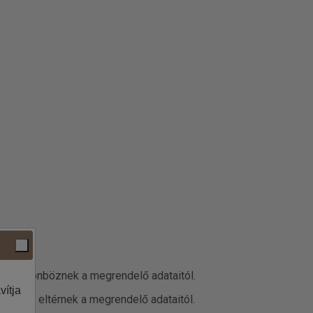
datai különböznek a megrendelő adataitól.
vítja
 adatok eltérnek a megrendelő adataitól.