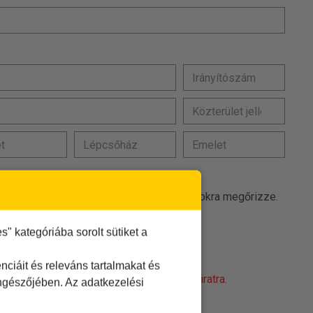
at a(z) TDM Utazási Iroda promóciós célokra megőrizze.
 elfogadom
 kategóriába sorolt sütiket a
t
elolvastam és elfogadom
ciáit és releváns tartalmakat és
obot! Kattintson a 'Nem vagyok robot' feliratra.
öngészőjében. Az adatkezelési