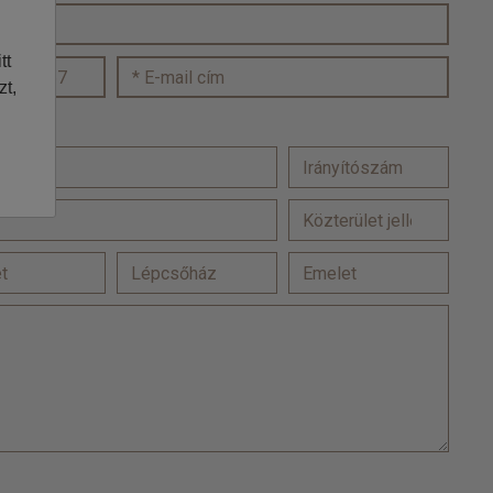
tt
zt,