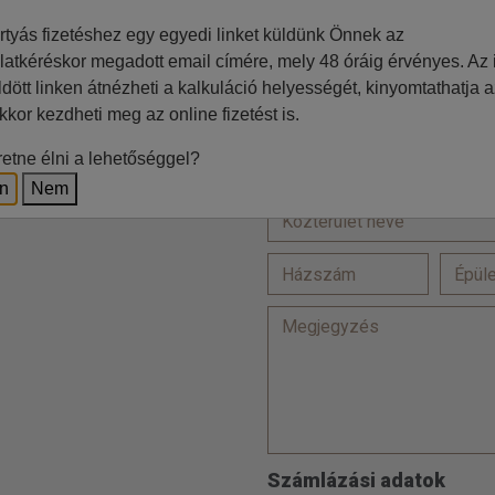
=
rtyás fizetéshez egy egyedi linket küldünk Önnek az
latkéréskor megadott email címére, mely 48 óráig érvényes. Az i
ldött linken átnézheti a kalkuláció helyességét, kinyomtathatja a
Ft
kkor kezdheti meg az online fizetést is.
Lakcím
z irodával történő egyeztetés
etne élni a lehetőséggel?
en
Nem
Számlázási adatok