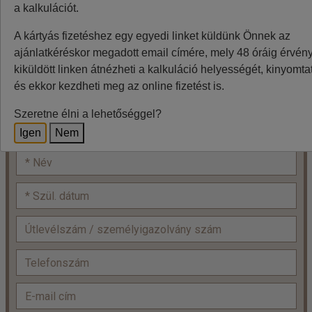
a kalkulációt.
Minden utazó adatait az alábbiakban megadni
A kártyás fizetéshez egy egyedi linket küldünk Önnek az
szíveskedjenek!
ajánlatkéréskor megadott email címére, mely 48 óráig érvénye
Ár:
Ft/fő, 2F, budapesti indulás
2
kiküldött linken átnézheti a kalkuláció helyességét, kinyomtat
és ekkor kezdheti meg az online fizetést is.
fő x
=
+
Felnőtt:
Szeretne élni a lehetőséggel?
Igen
Nem