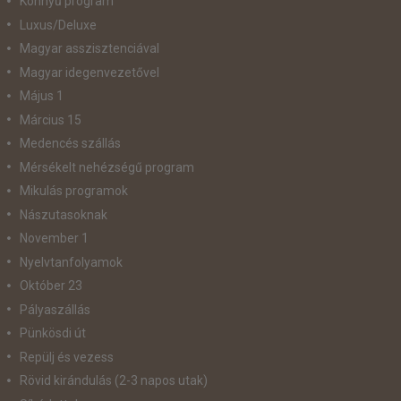
Könnyű program
Luxus/Deluxe
Magyar asszisztenciával
Magyar idegenvezetővel
Május 1
Március 15
Medencés szállás
Mérsékelt nehézségű program
Mikulás programok
Nászutasoknak
November 1
Nyelvtanfolyamok
Október 23
Pályaszállás
Pünkösdi út
Repülj és vezess
Rövid kirándulás (2-3 napos utak)