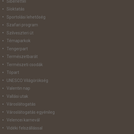
Síbérlettel
Síoktatás
Sportolási lehetőség
Szafari program
Szilveszteri út
Témaparkok
Tengerpart
Természetbarát
Természeti csodák
Tópart
UNESCO Világörökség
Valentin nap
Vallási utak
Városlátogatás
Városlátogatás egyénileg
Velencei karnevál
Vidéki felszállással