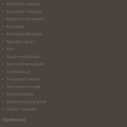
Kombinált nyaralás
Koncertek / Musical
Kultúra és történelem
Körutazás
Körutazás+Nyaralás
Nyaralóprogram
Síút
Sport mérkőzések
Sportos kirándulások
Tematikus út
Tengerparti esküvő
Természeti csodák
Városlátogatás
Városnéző programok
Üdülés - nyaralás
Útjellemző