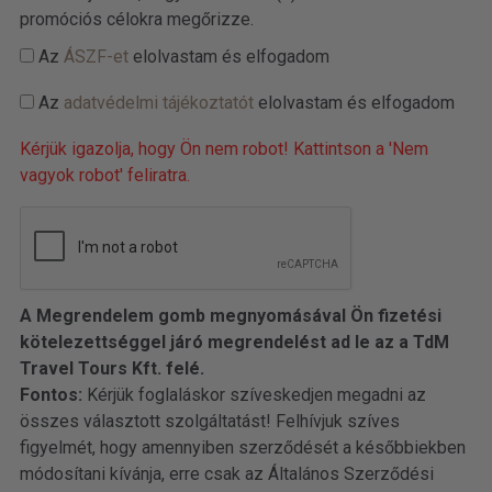
promóciós célokra megőrizze.
Az
ÁSZF-et
elolvastam és elfogadom
Az
adatvédelmi tájékoztatót
elolvastam és elfogadom
Kérjük igazolja, hogy Ön nem robot! Kattintson a 'Nem
vagyok robot' feliratra.
A Megrendelem gomb megnyomásával Ön fizetési
kötelezettséggel járó megrendelést ad le az a TdM
Travel Tours Kft. felé.
Fontos:
Kérjük foglaláskor szíveskedjen megadni az
összes választott szolgáltatást! Felhívjuk szíves
figyelmét, hogy amennyiben szerződését a későbbiekben
módosítani kívánja, erre csak az Általános Szerződési