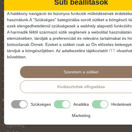
Süti beállítások
Dél-Európa
Észak-Afrika
A hatékony navigáció és bizonyos funkciók működésének érdekébe
Észak-Amerika
használunk.A "Szükséges" kategóriába sorolt sütiket a böngésző tár
ezek elengedhetetlenül szükségesek a webhely alapvető funkcióih
Észak-Európa
A harmadik féltől származó sütik segítenek a weboldal használatá
Hajóutak
elemzésében, tárolják a preferenciáit és releváns tartalmakat és hi
Kelet-Európa
biztosítanak Önnek. Ezeket a sütiket csak az Ön előzetes beleegy
Közel-Kelet
tároljuk a böngészőjében. Az adatkezelési tájékoztatót
ITT
olvashat
bővebben.
Közép-Amerika
Közép-Európa
Szeretem a sütiket
Nyugat-Afrika
Nyugat-Európa
Kiválasztottak elfogadása
Világ körüli körutazás
Közlekedés
Szükséges
Analitika
Hirdetések
Busszal
Marketing
busz+hajó
Egyénileg