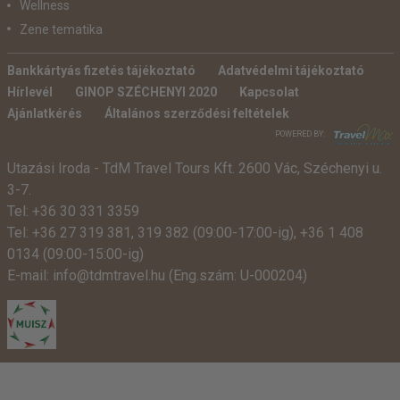
Wellness
Zene tematika
Bankkártyás fizetés tájékoztató
Adatvédelmi tájékoztató
Hírlevél
GINOP SZÉCHENYI 2020
Kapcsolat
Ajánlatkérés
Általános szerződési feltételek
POWERED BY:
Utazási Iroda -
TdM Travel Tours Kft. 2600 Vác, Széchenyi u.
3-7.
Tel:
+36 30 331 3359
Tel:
+36 27 319 381
,
319 382
(09:00-17:00-ig),
+36 1 408
0134 (09:00-15:00-ig)
E-mail:
info@tdmtravel.hu
(Eng.szám: U-000204)