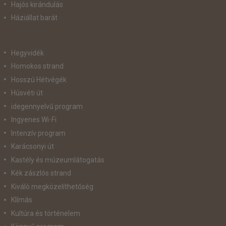
Hajós kirándulás
Háziállat barát
Hegyvidék
Homokos strand
Hosszú Hétvégék
Húsvéti út
idegennyelvű program
Ingyenes Wi-Fi
Intenzív program
Karácsonyi út
Kastély és múzeumlátogatás
Kék zászlós strand
Kiváló megközelíthetőség
Klímás
Kultúra és történelem