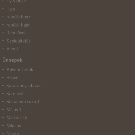
Fly & Drive
Hajó
repülő+busz
repülő+hajó
Repülővel
Szolgáltatás
Vonat
Ünnepek
Adventi hetek
Húsvét
Karácsonyi utazás
Karnevál
Két ünnep között
Május 1.
Március 15.
Mikulás
Nőnap