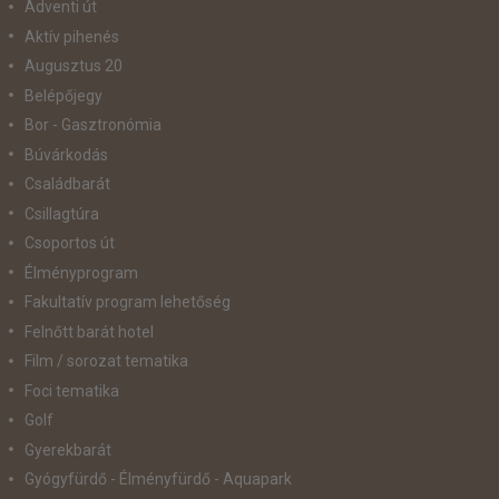
Adventi út
Aktív pihenés
Augusztus 20
Belépőjegy
Bor - Gasztronómia
Búvárkodás
Családbarát
Csillagtúra
Csoportos út
Élményprogram
Fakultatív program lehetőség
Felnőtt barát hotel
Film / sorozat tematika
Foci tematika
Golf
Gyerekbarát
Gyógyfürdő - Élményfürdő - Aquapark