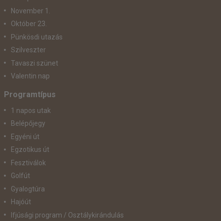
November 1.
Október 23.
Pünkösdi utazás
Szilveszter
Tavaszi szünet
Valentin nap
Programtípus
1 napos utak
Belépőjegy
Egyéni út
Egzotikus út
Fesztiválok
Golfút
Gyalogtúra
Hajóút
Ifjúsági program / Osztálykirándulás