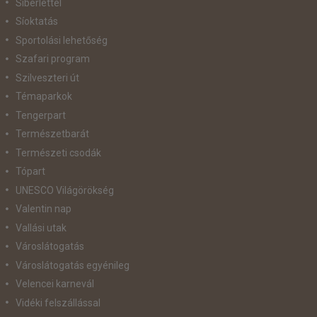
Síbérlettel
Síoktatás
Sportolási lehetőség
Szafari program
Szilveszteri út
Témaparkok
Tengerpart
Természetbarát
Természeti csodák
Tópart
UNESCO Világörökség
Valentin nap
Vallási utak
Városlátogatás
Városlátogatás egyénileg
Velencei karnevál
Vidéki felszállással