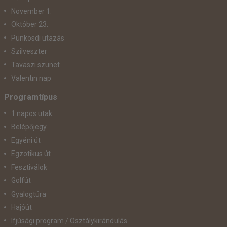
November 1.
Október 23.
Pünkösdi utazás
Szilveszter
Tavaszi szünet
Valentin nap
Programtípus
1 napos utak
Belépőjegy
Egyéni út
Egzotikus út
Fesztiválok
Golfút
Gyalogtúra
Hajóút
Ifjúsági program / Osztálykirándulás