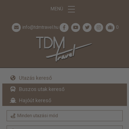
MENÜ
info@tdmtravel.hu
0
Utazás kereső
Buszos utak kereső
Hajóút kereső