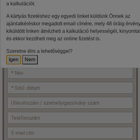
a kalkulációt.
Minden utazó adatait az alábbiakban megadni
A kártyás fizetéshez egy egyedi linket küldünk Önnek az
szíveskedjenek!
ajánlatkéréskor megadott email címére, mely 48 óráig érvénye
Ár:
Ft/fő, 2F, budapesti indulás
2
kiküldött linken átnézheti a kalkuláció helyességét, kinyomtat
és ekkor kezdheti meg az online fizetést is.
fő x
=
+
Felnőtt:
Szeretne élni a lehetőséggel?
Igen
Nem