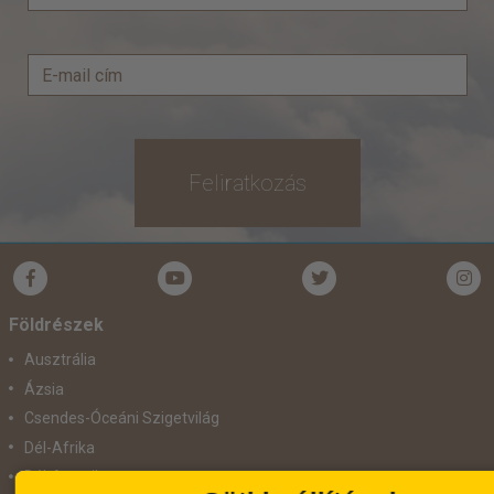
Feliratkozás
Földrészek
Ausztrália
Ázsia
Csendes-Óceáni Szigetvilág
Dél-Afrika
Dél-Amerika