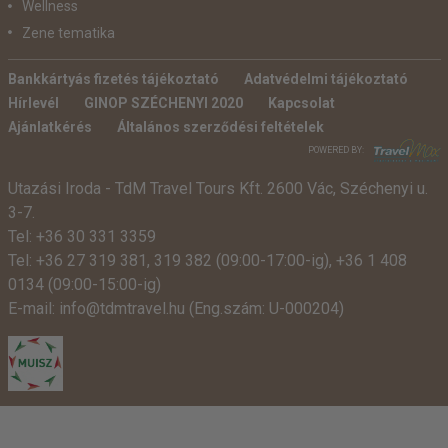
Wellness
Zene tematika
Bankkártyás fizetés tájékoztató
Adatvédelmi tájékoztató
Hírlevél
GINOP SZÉCHENYI 2020
Kapcsolat
Ajánlatkérés
Általános szerződési feltételek
POWERED BY:
Utazási Iroda -
TdM Travel Tours Kft. 2600 Vác, Széchenyi u.
3-7.
Tel:
+36 30 331 3359
Tel:
+36 27 319 381
,
319 382
(09:00-17:00-ig),
+36 1 408
0134 (09:00-15:00-ig)
E-mail:
info@tdmtravel.hu
(Eng.szám: U-000204)