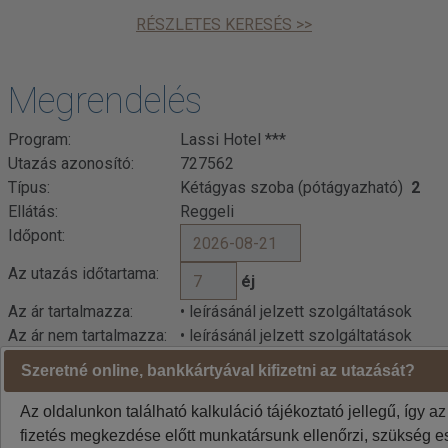
RÉSZLETES KERESÉS >>
Megrendelés
Program:
Lassi Hotel ***
Utazás azonosító:
727562
Típus:
Kétágyas szoba (pótágyazható)
2
Ellátás:
Reggeli
Időpont:
Az utazás időtartama:
éj
Az ár tartalmazza:
• leírásánál jelzett szolgáltatások
Az ár nem tartalmazza:
• leírásánál jelzett szolgáltatások
Szeretné online, bankkártyával kifizetni az utazását?
Az oldalunkon található kalkuláció tájékoztató jellegű, így az
fizetés megkezdése előtt munkatársunk ellenőrzi, szükség es
Kalkuláció