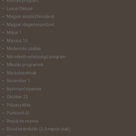
Könnyű program
Luxus/Deluxe
Magyar asszisztenciával
Magyar idegenvezetővel
Május 1
Március 15
Medencés szállás
Mérsékelt nehézségű program
Mikulás programok
Nászutasoknak
November 1
Nyelvtanfolyamok
Október 23
Pályaszállás
Pünkösdi út
Repülj és vezess
Rövid kirándulás (2-3 napos utak)