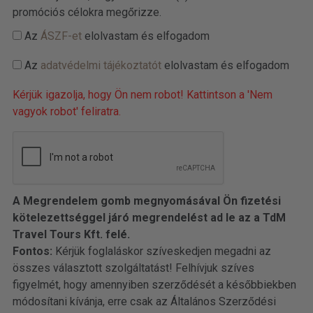
promóciós célokra megőrizze.
Az
ÁSZF-et
elolvastam és elfogadom
Az
adatvédelmi tájékoztatót
elolvastam és elfogadom
Kérjük igazolja, hogy Ön nem robot! Kattintson a 'Nem
vagyok robot' feliratra.
A Megrendelem gomb megnyomásával Ön fizetési
kötelezettséggel járó megrendelést ad le az a TdM
Travel Tours Kft. felé.
Fontos:
Kérjük foglaláskor szíveskedjen megadni az
összes választott szolgáltatást! Felhívjuk szíves
figyelmét, hogy amennyiben szerződését a későbbiekben
módosítani kívánja, erre csak az Általános Szerződési