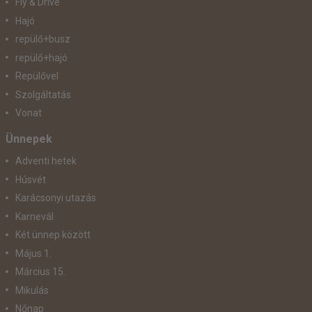
Fly & Drive
Hajó
repülő+busz
repülő+hajó
Repülővel
Szolgáltatás
Vonat
Ünnepek
Adventi hetek
Húsvét
Karácsonyi utazás
Karnevál
Két ünnep között
Május 1.
Március 15.
Mikulás
Nőnap