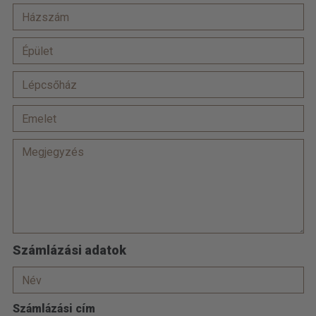
Számlázási adatok
Számlázási cím