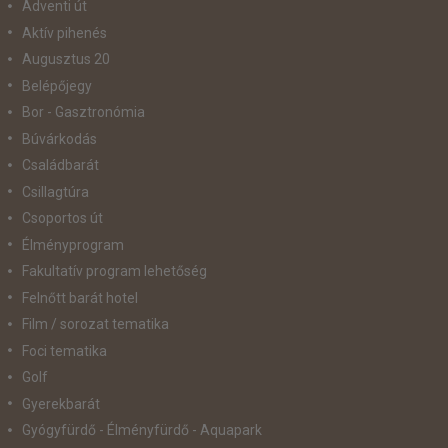
Adventi út
Aktív pihenés
Augusztus 20
Belépőjegy
Bor - Gasztronómia
Búvárkodás
Családbarát
Csillagtúra
Csoportos út
Élményprogram
Fakultatív program lehetőség
Felnőtt barát hotel
Film / sorozat tematika
Foci tematika
Golf
Gyerekbarát
Gyógyfürdő - Élményfürdő - Aquapark