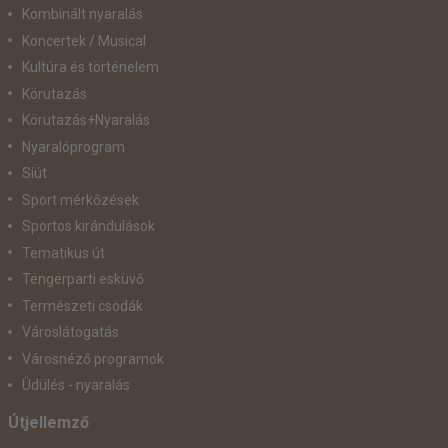
Kombinált nyaralás
Koncertek / Musical
Kultúra és történelem
Körutazás
Körutazás+Nyaralás
Nyaralóprogram
Síút
Sport mérkőzések
Sportos kirándulások
Tematikus út
Tengerparti esküvő
Természeti csodák
Városlátogatás
Városnéző programok
Üdülés - nyaralás
Útjellemző