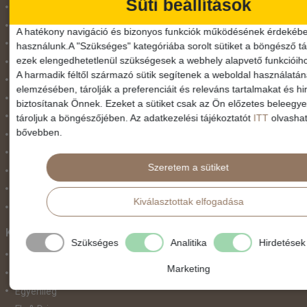
Süti beállítások
Dél-Európa
Észak-Afrika
A hatékony navigáció és bizonyos funkciók működésének érdekébe
Észak-Amerika
használunk.A "Szükséges" kategóriába sorolt sütiket a böngésző tár
ezek elengedhetetlenül szükségesek a webhely alapvető funkcióih
Észak-Európa
A harmadik féltől származó sütik segítenek a weboldal használatá
Hajóutak
elemzésében, tárolják a preferenciáit és releváns tartalmakat és hi
Kelet-Európa
biztosítanak Önnek. Ezeket a sütiket csak az Ön előzetes beleegy
Közel-Kelet
tároljuk a böngészőjében. Az adatkezelési tájékoztatót
ITT
olvashat
bővebben.
Közép-Amerika
Közép-Európa
Szeretem a sütiket
Nyugat-Afrika
Nyugat-Európa
Kiválasztottak elfogadása
Világ körüli körutazás
Közlekedés
Szükséges
Analitika
Hirdetések
Busszal
Marketing
busz+hajó
Egyénileg