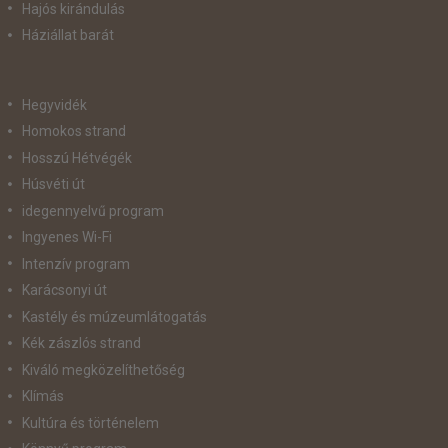
Hajós kirándulás
Háziállat barát
Hegyvidék
Homokos strand
Hosszú Hétvégék
Húsvéti út
idegennyelvű program
Ingyenes Wi-Fi
Intenzív program
Karácsonyi út
Kastély és múzeumlátogatás
Kék zászlós strand
Kiváló megközelíthetőség
Klímás
Kultúra és történelem