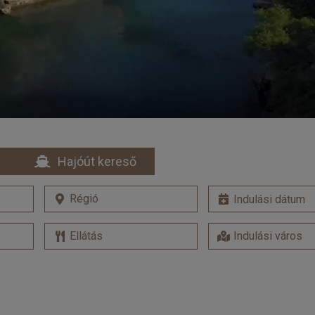
Hajóút kereső