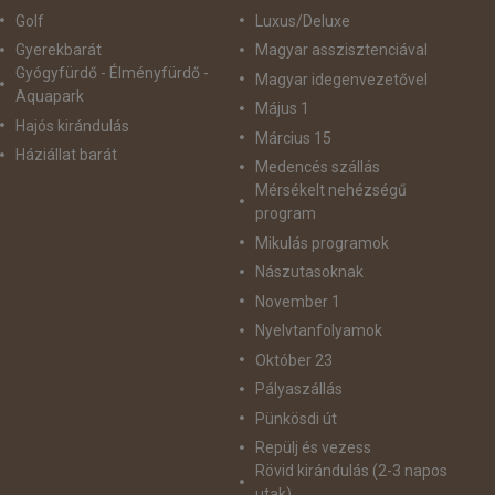
Golf
Luxus/Deluxe
Gyerekbarát
Magyar asszisztenciával
Gyógyfürdő - Élményfürdő -
Magyar idegenvezetővel
Aquapark
Május 1
Hajós kirándulás
Március 15
Háziállat barát
Medencés szállás
Mérsékelt nehézségű
program
Mikulás programok
Nászutasoknak
November 1
Nyelvtanfolyamok
Október 23
Pályaszállás
Pünkösdi út
Repülj és vezess
Rövid kirándulás (2-3 napos
utak)