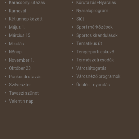
Körutazás+Nyaralás
Karácsonyi utazás
Nyaralóprogram
Karnevál
Síút
Két ünnep között
Sport mérkőzések
Május 1.
Sportos kirándulások
Március 15.
Tematikus út
Mikulás
Tengerparti esküvő
Nőnap
Természeti csodák
November 1.
Városlátogatás
Október 23.
Városnéző programok
Pünkösdi utazás
Üdülés - nyaralás
Szilveszter
Tavaszi szünet
Valentin nap