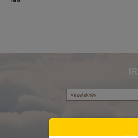
Hiba!
I