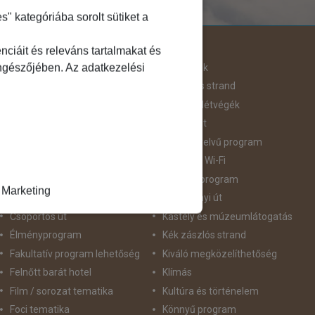
 kategóriába sorolt sütiket a
Útjellemző
ciáit és releváns tartalmakat és
öngészőjében. Az adatkezelési
Adventi út
Hegyvidék
Aktív pihenés
Homokos strand
Augusztus 20
Hosszú Hétvégék
Belépőjegy
Húsvéti út
Bor - Gasztronómia
idegennyelvű program
Búvárkodás
Ingyenes Wi-Fi
Családbarát
Intenzív program
Marketing
Csillagtúra
Karácsonyi út
Csoportos út
Kastély és múzeumlátogatás
Élményprogram
Kék zászlós strand
Fakultatív program lehetőség
Kiváló megközelíthetőség
Felnőtt barát hotel
Klímás
Film / sorozat tematika
Kultúra és történelem
Foci tematika
Könnyű program