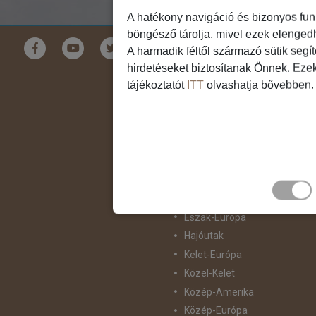
A hatékony navigáció és bizonyos fun
böngésző tárolja, mivel ezek elenged
Földrészek
A harmadik féltől származó sütik segí
hirdetéseket biztosítanak Önnek. Eze
Ausztrália
tájékoztatót
ITT
olvashatja bővebben.
Ázsia
Csendes-Óceáni Szigetvilág
Dél-Afrika
Dél-Amerika
Dél-Európa
Észak-Afrika
Észak-Amerika
Észak-Európa
Hajóutak
Kelet-Európa
Közel-Kelet
Közép-Amerika
Közép-Európa