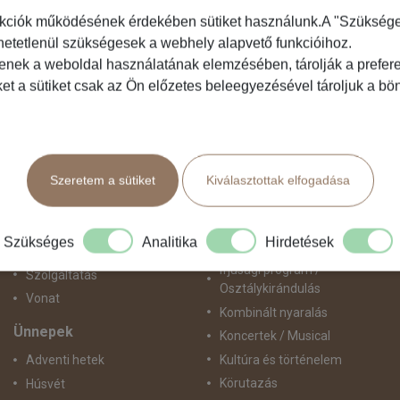
kciók működésének érdekében sütiket használunk.A "Szükséges"
hetetlenül szükségesek a webhely alapvető funkcióihoz.
Közlekedés
Programtípus
tenek a weboldal használatának elemzésében, tárolják a preferen
ket a sütiket csak az Ön előzetes beleegyezésével tároljuk a b
Busszal
1 napos utak
busz+hajó
Belépőjegy
Egyénileg
Egyéni út
Fly & Drive
Egzotikus út
Szeretem a sütiket
Kiválasztottak elfogadása
Hajó
Fesztiválok
repülő+busz
Golfút
repülő+hajó
Gyalogtúra
Szükséges
Analitika
Hirdetések
Repülővel
Hajóút
Ifjúsági program /
Szolgáltatás
Osztálykirándulás
Vonat
Kombinált nyaralás
Ünnepek
Koncertek / Musical
Kultúra és történelem
Adventi hetek
Körutazás
Húsvét