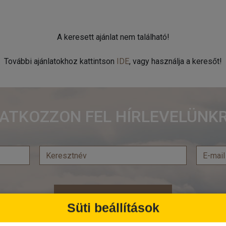
A keresett ajánlat nem található!
További ajánlatokhoz kattintson
IDE
, vagy használja a keresőt!
RATKOZZON FEL HÍRLEVELÜNKR
Feliratkozás
Süti beállítások