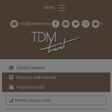
MENÜ
info@tdmtravel.hu
0
Utazás kereső
Buszos utak kereső
Hajóút kereső