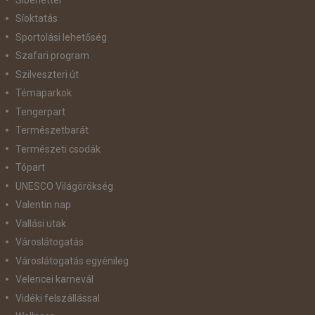
Síoktatás
Sportolási lehetőség
Szafari program
Szilveszteri út
Témaparkok
Tengerpart
Természetbarát
Természeti csodák
Tópart
UNESCO Világörökség
Valentin nap
Vallási utak
Városlátogatás
Városlátogatás egyénileg
Velencei karnevál
Vidéki felszállással