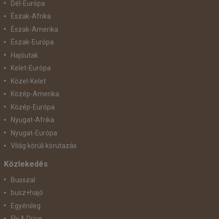
Dél-Európa
Észak-Afrika
Észak-Amerika
Észak-Európa
Hajóutak
Kelet-Európa
Közel-Kelet
Közép-Amerika
Közép-Európa
Nyugat-Afrika
Nyugat-Európa
Világ körüli körutazás
Közlekedés
Busszal
busz+hajó
Egyénileg
Fly & Drive