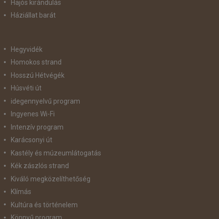
Hajós kirándulás
Háziállat barát
Hegyvidék
Homokos strand
Hosszú Hétvégék
Húsvéti út
idegennyelvű program
Ingyenes Wi-Fi
Intenzív program
Karácsonyi út
Kastély és múzeumlátogatás
Kék zászlós strand
Kiváló megközelíthetőség
Klímás
Kultúra és történelem
Könnyű program