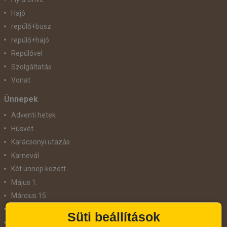
Hajó
repülő+busz
repülő+hajó
Repülővel
Szolgáltatás
Vonat
Ünnepek
Adventi hetek
Húsvét
Karácsonyi utazás
Karnevál
Két ünnep között
Május 1.
Március 15.
Mikulás
Süti beállítások
Nőnap