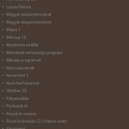
Luxus/Deluxe
Magyar asszisztenciával
Magyar idegenvezetővel
Május 1
Március 15
Medencés szállás
Mérsékelt nehézségű program
Mikulás programok
Nászutasoknak
November 1
Nyelvtanfolyamok
Október 23
Pályaszállás
Pünkösdi út
Repülj és vezess
Rövid kirándulás (2-3 napos utak)
Síbérlettel