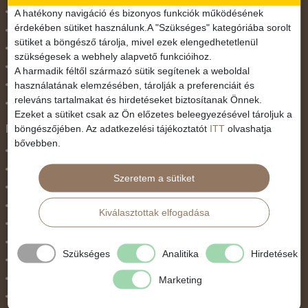
November 1.
A hatékony navigáció és bizonyos funkciók működésének
érdekében sütiket használunk.A "Szükséges" kategóriába sorolt
Október 23.
sütiket a böngésző tárolja, mivel ezek elengedhetetlenül
Pünkösdi utazás
szükségesek a webhely alapvető funkcióihoz.
Szilveszter
A harmadik féltől származó sütik segítenek a weboldal
használatának elemzésében, tárolják a preferenciáit és
Tavaszi szünet
releváns tartalmakat és hirdetéseket biztosítanak Önnek.
Valentin nap
Ezeket a sütiket csak az Ön előzetes beleegyezésével tároljuk a
Programtípus
böngészőjében. Az adatkezelési tájékoztatót
ITT
olvashatja
bővebben.
1 napos utak
Belépőjegy
Szeretem a sütiket
Egyéni út
Egzotikus út
Kiválasztottak elfogadása
Fesztiválok
Golfút
Szükséges
Analitika
Hirdetések
Gyalogtúra
Hajóút
Marketing
Ifjúsági program / Osztálykirándulás