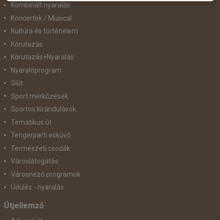
Kombinált nyaralás
Koncertek / Musical
Kultúra és történelem
Körutazás
Körutazás+Nyaralás
Nyaralóprogram
Síút
Sport mérkőzések
Sportos kirándulások
Tematikus út
Tengerparti esküvő
Természeti csodák
Városlátogatás
Városnéző programok
Üdülés - nyaralás
Útjellemző