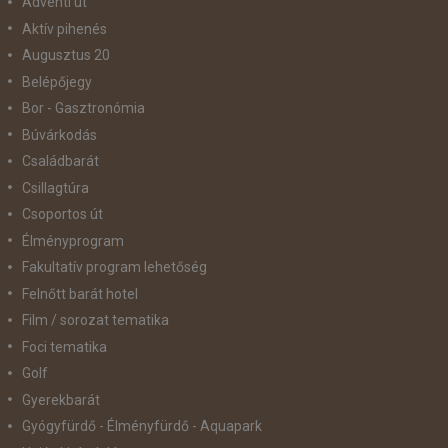
Adventi út
Aktív pihenés
Augusztus 20
Belépőjegy
Bor - Gasztronómia
Búvárkodás
Családbarát
Csillagtúra
Csoportos út
Élményprogram
Fakultatív program lehetőség
Felnőtt barát hotel
Film / sorozat tematika
Foci tematika
Golf
Gyerekbarát
Gyógyfürdő - Élményfürdő - Aquapark