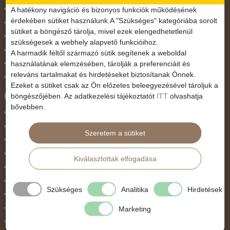
November 1.
A hatékony navigáció és bizonyos funkciók működésének
érdekében sütiket használunk.A "Szükséges" kategóriába sorolt
Október 23.
sütiket a böngésző tárolja, mivel ezek elengedhetetlenül
Pünkösdi utazás
szükségesek a webhely alapvető funkcióihoz.
Szilveszter
A harmadik féltől származó sütik segítenek a weboldal
használatának elemzésében, tárolják a preferenciáit és
Tavaszi szünet
releváns tartalmakat és hirdetéseket biztosítanak Önnek.
Valentin nap
Ezeket a sütiket csak az Ön előzetes beleegyezésével tároljuk a
Programtípus
böngészőjében. Az adatkezelési tájékoztatót
ITT
olvashatja
bővebben.
1 napos utak
Belépőjegy
Szeretem a sütiket
Egyéni út
Egzotikus út
Kiválasztottak elfogadása
Fesztiválok
Golfút
Szükséges
Analitika
Hirdetések
Gyalogtúra
Hajóút
Marketing
Ifjúsági program / Osztálykirándulás