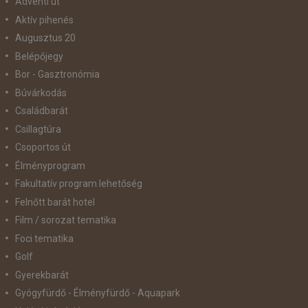
Adventi út
Aktív pihenés
Augusztus 20
Belépőjegy
Bor - Gasztronómia
Búvárkodás
Családbarát
Csillagtúra
Csoportos út
Élményprogram
Fakultatív program lehetőség
Felnőtt barát hotel
Film / sorozat tematika
Foci tematika
Golf
Gyerekbarát
Gyógyfürdő - Élményfürdő - Aquapark