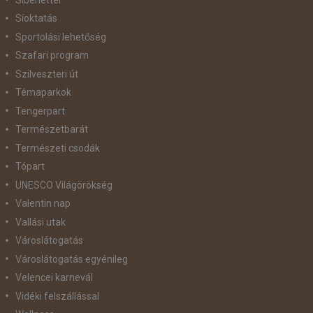
Síoktatás
Sportolási lehetőség
Szafari program
Szilveszteri út
Témaparkok
Tengerpart
Természetbarát
Természeti csodák
Tópart
UNESCO Világörökség
Valentin nap
Vallási utak
Városlátogatás
Városlátogatás egyénileg
Velencei karnevál
Vidéki felszállással