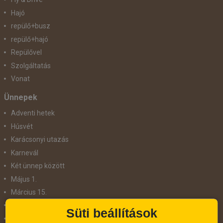
Hajó
repülő+busz
repülő+hajó
Repülővel
Szolgáltatás
Vonat
Ünnepek
Adventi hetek
Húsvét
Karácsonyi utazás
Karnevál
Két ünnep között
Május 1.
Március 15.
Mikulás
Süti beállítások
Nőnap