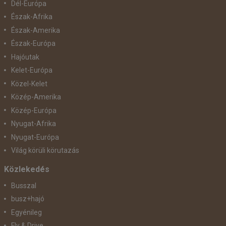
Dél-Európa
Észak-Afrika
Észak-Amerika
Észak-Európa
Hajóutak
Kelet-Európa
Közel-Kelet
Közép-Amerika
Közép-Európa
Nyugat-Afrika
Nyugat-Európa
Világ körüli körutazás
Közlekedés
Busszal
busz+hajó
Egyénileg
Fly & Drive