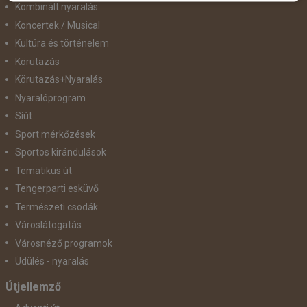
Kombinált nyaralás
Koncertek / Musical
Kultúra és történelem
Körutazás
Körutazás+Nyaralás
Nyaralóprogram
Síút
Sport mérkőzések
Sportos kirándulások
Tematikus út
Tengerparti esküvő
Természeti csodák
Városlátogatás
Városnéző programok
Üdülés - nyaralás
Útjellemző