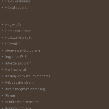
Hajós kirándulás
Háziállat barát
Hegyvidék
Homokos strand
Hosszú Hétvégék
Húsvéti út
idegennyelvű program
Ingyenes Wi-Fi
Intenzív program
Karácsonyi út
Kastély és múzeumlátogatás
Kék zászlós strand
Kiváló megközelíthetőség
Klímás
Kultúra és történelem
Könnyű program