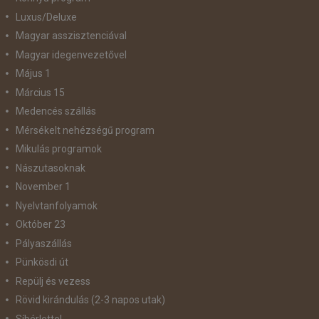
Luxus/Deluxe
Magyar asszisztenciával
Magyar idegenvezetővel
Május 1
Március 15
Medencés szállás
Mérsékelt nehézségű program
Mikulás programok
Nászutasoknak
November 1
Nyelvtanfolyamok
Október 23
Pályaszállás
Pünkösdi út
Repülj és vezess
Rövid kirándulás (2-3 napos utak)
Síbérlettel