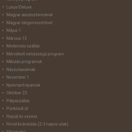
Luxus/Deluxe
Magyar asszisztenciával
Magyar idegenvezetővel
Május 1
Március 15
Medencés szállás
Mérsékelt nehézségű program
Mikulás programok
Nászutasoknak
November 1
Nyelvtanfolyamok
Október 23
Pályaszállás
Pünkösdi út
Repülj és vezess
Rövid kirándulás (2-3 napos utak)
Síbérlettel