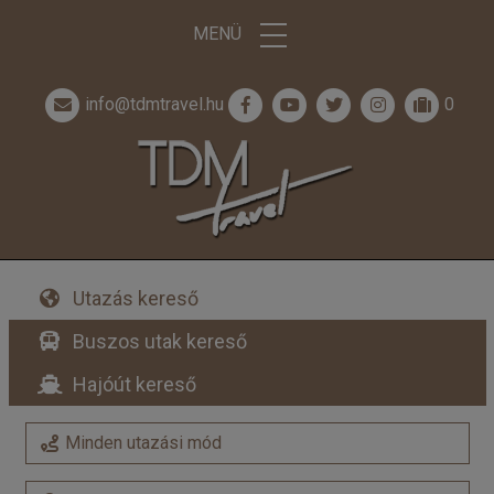
MENÜ
info@tdmtravel.hu
0
Utazás kereső
Buszos utak kereső
Hajóút kereső