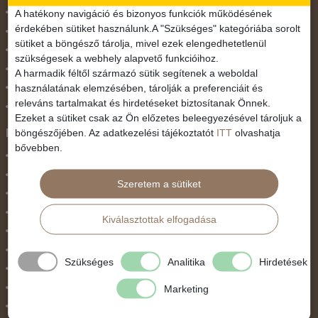
November 1.
A hatékony navigáció és bizonyos funkciók működésének
érdekében sütiket használunk.A "Szükséges" kategóriába sorolt
Október 23.
sütiket a böngésző tárolja, mivel ezek elengedhetetlenül
Pünkösdi utazás
szükségesek a webhely alapvető funkcióihoz.
Szilveszter
A harmadik féltől származó sütik segítenek a weboldal
használatának elemzésében, tárolják a preferenciáit és
Tavaszi szünet
releváns tartalmakat és hirdetéseket biztosítanak Önnek.
Valentin nap
Ezeket a sütiket csak az Ön előzetes beleegyezésével tároljuk a
Programtípus
böngészőjében. Az adatkezelési tájékoztatót
ITT
olvashatja
bővebben.
1 napos utak
Belépőjegy
Szeretem a sütiket
Egyéni út
Egzotikus út
Kiválasztottak elfogadása
Fesztiválok
Golfút
Szükséges
Analitika
Hirdetések
Gyalogtúra
Hajóút
Marketing
Ifjúsági program / Osztálykirándulás