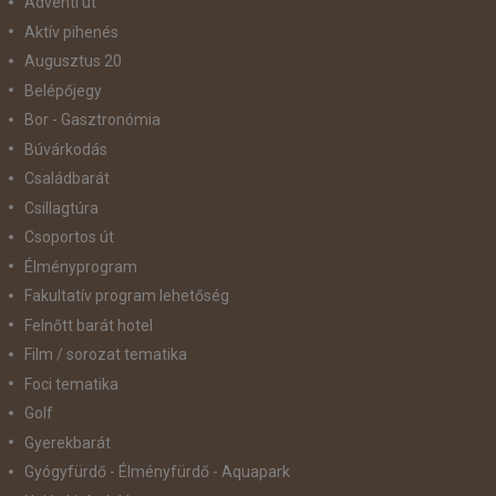
Adventi út
Aktív pihenés
Augusztus 20
Belépőjegy
Bor - Gasztronómia
Búvárkodás
Családbarát
Csillagtúra
Csoportos út
Élményprogram
Fakultatív program lehetőség
Felnőtt barát hotel
Film / sorozat tematika
Foci tematika
Golf
Gyerekbarát
Gyógyfürdő - Élményfürdő - Aquapark