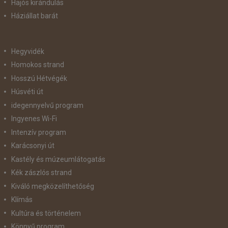
Hajós kirándulás
Háziállat barát
Hegyvidék
Homokos strand
Hosszú Hétvégék
Húsvéti út
idegennyelvű program
Ingyenes Wi-Fi
Intenzív program
Karácsonyi út
Kastély és múzeumlátogatás
Kék zászlós strand
Kiváló megközelíthetőség
Klímás
Kultúra és történelem
Könnyű program