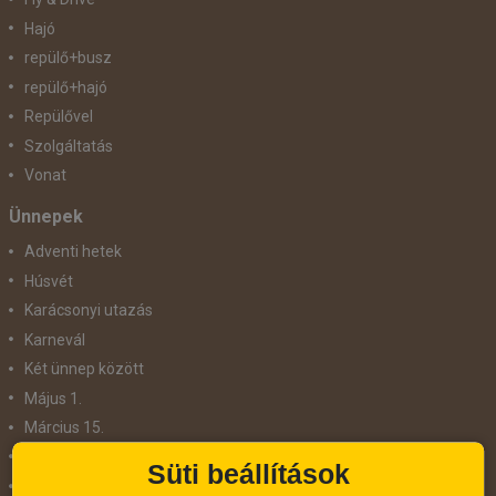
Hajó
repülő+busz
repülő+hajó
Repülővel
Szolgáltatás
Vonat
Ünnepek
Adventi hetek
Húsvét
Karácsonyi utazás
Karnevál
Két ünnep között
Május 1.
Március 15.
Mikulás
Süti beállítások
Nőnap