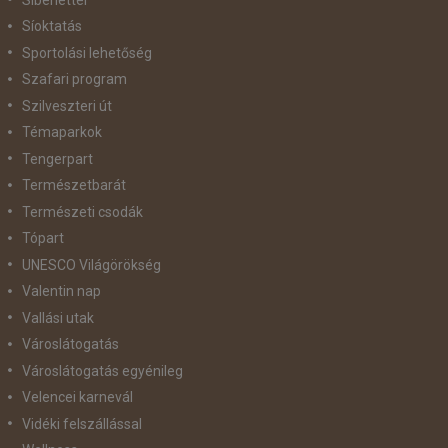
Síoktatás
Sportolási lehetőség
Szafari program
Szilveszteri út
Témaparkok
Tengerpart
Természetbarát
Természeti csodák
Tópart
UNESCO Világörökség
Valentin nap
Vallási utak
Városlátogatás
Városlátogatás egyénileg
Velencei karnevál
Vidéki felszállással