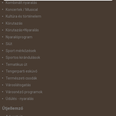
Kombinált nyaralás
Koncertek / Musical
Kultúra és történelem
Körutazás
Körutazás+Nyaralás
Nyaralóprogram
Síút
Sport mérkőzések
Sportos kirándulások
Tematikus út
Tengerparti esküvő
Természeti csodák
Városlátogatás
Városnéző programok
Üdülés - nyaralás
Útjellemző