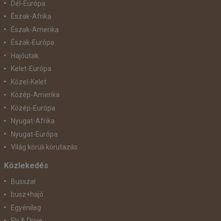
Dél-Európa
Észak-Afrika
Észak-Amerika
Észak-Európa
Hajóutak
Kelet-Európa
Közel-Kelet
Közép-Amerika
Közép-Európa
Nyugat-Afrika
Nyugat-Európa
Világ körüli körutazás
Közlekedés
Busszal
busz+hajó
Egyénileg
Fly & Drive