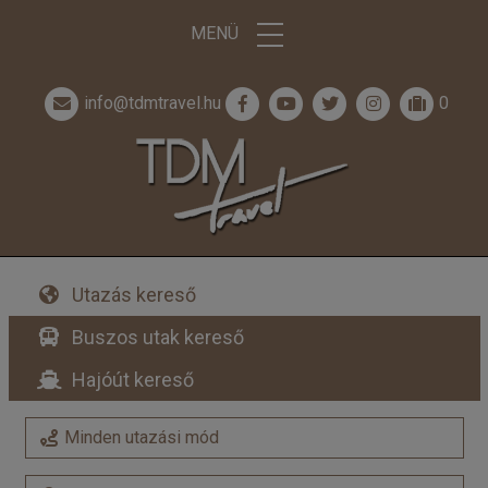
MENÜ
info@tdmtravel.hu
0
Utazás kereső
Buszos utak kereső
Hajóút kereső