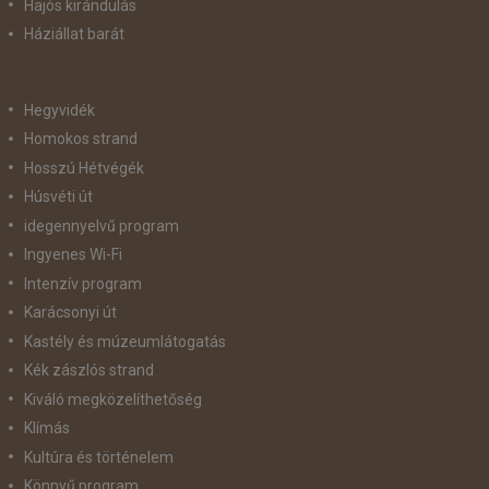
Hajós kirándulás
Háziállat barát
Hegyvidék
Homokos strand
Hosszú Hétvégék
Húsvéti út
idegennyelvű program
Ingyenes Wi-Fi
Intenzív program
Karácsonyi út
Kastély és múzeumlátogatás
Kék zászlós strand
Kiváló megközelíthetőség
Klímás
Kultúra és történelem
Könnyű program