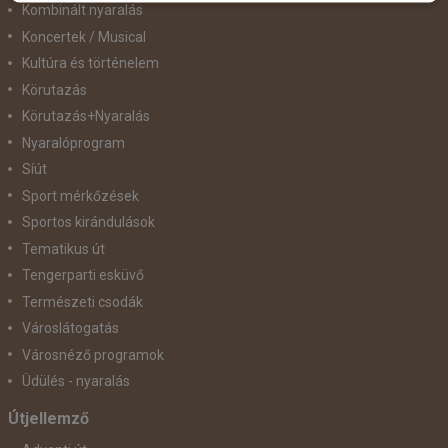
Kombinált nyaralás
Koncertek / Musical
Kultúra és történelem
Körutazás
Körutazás+Nyaralás
Nyaralóprogram
Síút
Sport mérkőzések
Sportos kirándulások
Tematikus út
Tengerparti esküvő
Természeti csodák
Városlátogatás
Városnéző programok
Üdülés - nyaralás
Útjellemző