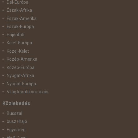
Dél-Európa
Észak-Afrika
Észak-Amerika
Észak-Európa
Hajóutak
Kelet-Európa
Közel-Kelet
Közép-Amerika
Közép-Európa
Nyugat-Afrika
Nyugat-Európa
Világ körüli körutazás
Közlekedés
Busszal
busz+hajó
Egyénileg
Fly & Drive