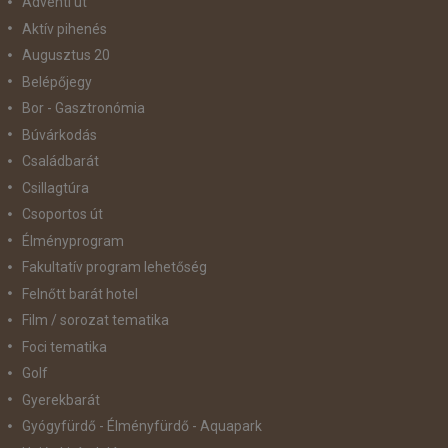
Adventi út
Aktív pihenés
Augusztus 20
Belépőjegy
Bor - Gasztronómia
Búvárkodás
Családbarát
Csillagtúra
Csoportos út
Élményprogram
Fakultatív program lehetőség
Felnőtt barát hotel
Film / sorozat tematika
Foci tematika
Golf
Gyerekbarát
Gyógyfürdő - Élményfürdő - Aquapark