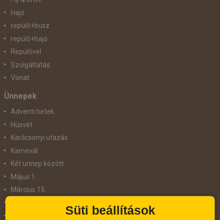
Hajó
repülő+busz
repülő+hajó
Repülővel
Szolgáltatás
Vonat
Ünnepek
Adventi hetek
Húsvét
Karácsonyi utazás
Karnevál
Két ünnep között
Május 1.
Március 15.
Mikulás
Süti beállítások
Nőnap