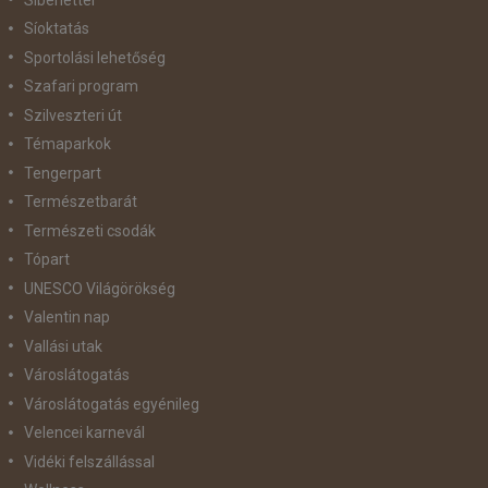
Síoktatás
Sportolási lehetőség
Szafari program
Szilveszteri út
Témaparkok
Tengerpart
Természetbarát
Természeti csodák
Tópart
UNESCO Világörökség
Valentin nap
Vallási utak
Városlátogatás
Városlátogatás egyénileg
Velencei karnevál
Vidéki felszállással