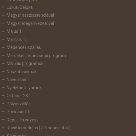
Luxus/Deluxe
Magyar asszisztenciával
Magyar idegenvezetővel
Május 1
Március 15
Medencés szállás
Mérsékelt nehézségű program
Mikulás programok
Nászutasoknak
November 1
Nyelvtanfolyamok
Október 23
Pályaszállás
Pünkösdi út
Repülj és vezess
Rövid kirándulás (2-3 napos utak)
Síbérlettel