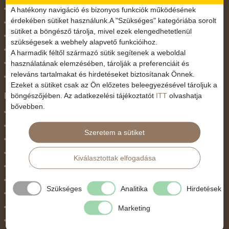
November 1.
A hatékony navigáció és bizonyos funkciók működésének
érdekében sütiket használunk.A "Szükséges" kategóriába sorolt
Október 23.
sütiket a böngésző tárolja, mivel ezek elengedhetetlenül
Pünkösdi utazás
szükségesek a webhely alapvető funkcióihoz.
Szilveszter
A harmadik féltől származó sütik segítenek a weboldal
használatának elemzésében, tárolják a preferenciáit és
Tavaszi szünet
releváns tartalmakat és hirdetéseket biztosítanak Önnek.
Valentin nap
Ezeket a sütiket csak az Ön előzetes beleegyezésével tároljuk a
Programtípus
böngészőjében. Az adatkezelési tájékoztatót
ITT
olvashatja
bővebben.
1 napos utak
Belépőjegy
Szeretem a sütiket
Egyéni út
Egzotikus út
Kiválasztottak elfogadása
Fesztiválok
Golfút
Szükséges
Analitika
Hirdetések
Gyalogtúra
Hajóút
Marketing
Ifjúsági program / Osztálykirándulás