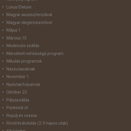
Luxus/Deluxe
Magyar asszisztenciával
Magyar idegenvezetővel
Május 1
Március 15
Medencés szállás
Mérsékelt nehézségű program
Mikulás programok
Nászutasoknak
November 1
Nyelvtanfolyamok
Október 23
Pályaszállás
Pünkösdi út
Repülj és vezess
Rövid kirándulás (2-3 napos utak)
Síbérlettel