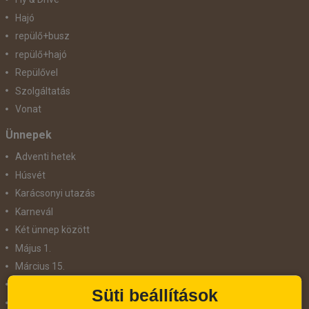
Hajó
repülő+busz
repülő+hajó
Repülővel
Szolgáltatás
Vonat
Ünnepek
Adventi hetek
Húsvét
Karácsonyi utazás
Karnevál
Két ünnep között
Május 1.
Március 15.
Mikulás
Süti beállítások
Nőnap