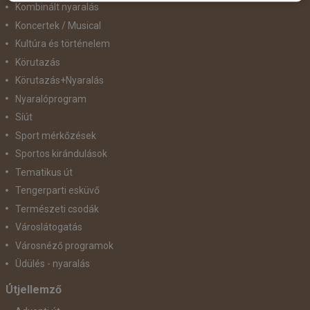
Kombinált nyaralás
Koncertek / Musical
Kultúra és történelem
Körutazás
Körutazás+Nyaralás
Nyaralóprogram
Síút
Sport mérkőzések
Sportos kirándulások
Tematikus út
Tengerparti esküvő
Természeti csodák
Városlátogatás
Városnéző programok
Üdülés - nyaralás
Útjellemző