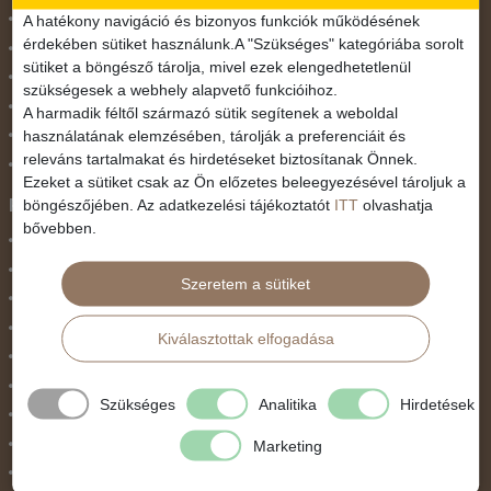
November 1.
A hatékony navigáció és bizonyos funkciók működésének
érdekében sütiket használunk.A "Szükséges" kategóriába sorolt
Október 23.
sütiket a böngésző tárolja, mivel ezek elengedhetetlenül
Pünkösdi utazás
szükségesek a webhely alapvető funkcióihoz.
Szilveszter
A harmadik féltől származó sütik segítenek a weboldal
használatának elemzésében, tárolják a preferenciáit és
Tavaszi szünet
releváns tartalmakat és hirdetéseket biztosítanak Önnek.
Valentin nap
Ezeket a sütiket csak az Ön előzetes beleegyezésével tároljuk a
Programtípus
böngészőjében. Az adatkezelési tájékoztatót
ITT
olvashatja
bővebben.
1 napos utak
Belépőjegy
Szeretem a sütiket
Egyéni út
Egzotikus út
Kiválasztottak elfogadása
Fesztiválok
Golfút
Szükséges
Analitika
Hirdetések
Gyalogtúra
Hajóút
Marketing
Ifjúsági program / Osztálykirándulás