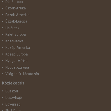
Dél-Európa
Észak-Afrika
Észak-Amerika
Észak-Európa
Hajóutak
Kelet-Európa
Közel-Kelet
Közép-Amerika
Közép-Európa
Nyugat-Afrika
Nyugat-Európa
Világ körüli körutazás
Közlekedés
Busszal
busz+hajó
Egyénileg
Fly & Drive