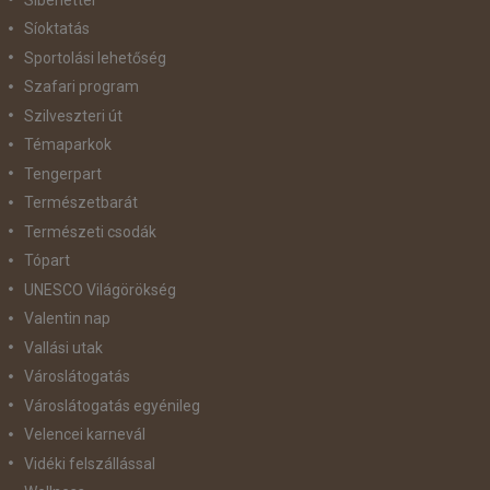
Síoktatás
Sportolási lehetőség
Szafari program
Szilveszteri út
Témaparkok
Tengerpart
Természetbarát
Természeti csodák
Tópart
UNESCO Világörökség
Valentin nap
Vallási utak
Városlátogatás
Városlátogatás egyénileg
Velencei karnevál
Vidéki felszállással