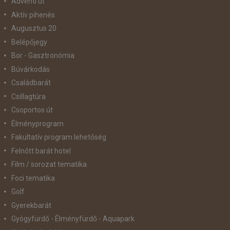
Adventi út
Aktív pihenés
Augusztus 20
Belépőjegy
Bor - Gasztronómia
Búvárkodás
Családbarát
Csillagtúra
Csoportos út
Élményprogram
Fakultatív program lehetőség
Felnőtt barát hotel
Film / sorozat tematika
Foci tematika
Golf
Gyerekbarát
Gyógyfürdő - Élményfürdő - Aquapark