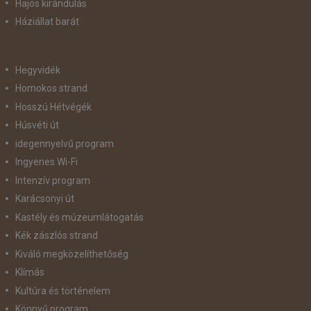
Hajós kirándulás
Háziállat barát
Hegyvidék
Homokos strand
Hosszú Hétvégék
Húsvéti út
idegennyelvű program
Ingyenes Wi-Fi
Intenzív program
Karácsonyi út
Kastély és múzeumlátogatás
Kék zászlós strand
Kiváló megközelíthetőség
Klímás
Kultúra és történelem
Könnyű program