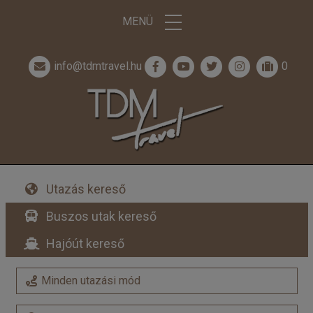
MENÜ
info@tdmtravel.hu
0
Utazás kereső
Buszos utak kereső
Hajóút kereső