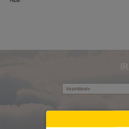
Hiba!
I