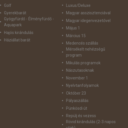
Golf
Luxus/Deluxe
Gyerekbarát
Magyar asszisztenciával
Gyógyfürdő - Élményfürdő -
Magyar idegenvezetővel
Aquapark
Május 1
Hajós kirándulás
Március 15
Háziállat barát
Medencés szállás
Mérsékelt nehézségű
program
Mikulás programok
Nászutasoknak
November 1
Nyelvtanfolyamok
Október 23
Pályaszállás
Pünkösdi út
Repülj és vezess
Rövid kirándulás (2-3 napos
utak)