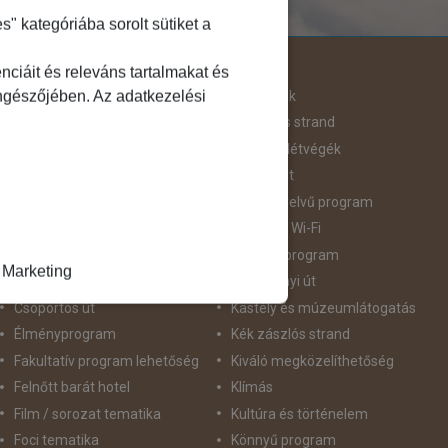
 kategóriába sorolt sütiket a
Útjellemző
ciáit és releváns tartalmakat és
öngészőjében. Az adatkezelési
Adventi út
Hegyvidék
Aktív pihenés
Homokos strand
Augusztus 20
Hosszú Hétvégék
Belépőjegy
Húsvéti út
Bor - Gasztronómia
idegennyelvű program
Búvárkodás
Ingyenes Wi-Fi
Családbarát
Intenzív program
Marketing
Csillagtúra
Karácsonyi út
Csoportos út
Kastély és múzeumlátogatás
Élményprogram
Kék zászlós strand
Fakultatív program lehetőség
Kiváló megközelíthetőség
Felnőtt barát hotel
Klímás
Film / sorozat tematika
Kultúra és történelem
Foci tematika
Könnyű program