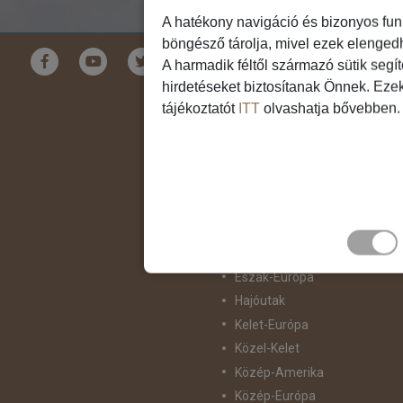
A hatékony navigáció és bizonyos fun
böngésző tárolja, mivel ezek elenged
Földrészek
A harmadik féltől származó sütik segí
hirdetéseket biztosítanak Önnek. Eze
Ausztrália
tájékoztatót
ITT
olvashatja bővebben.
Ázsia
Csendes-Óceáni Szigetvilág
Dél-Afrika
Dél-Amerika
Dél-Európa
Észak-Afrika
Észak-Amerika
Észak-Európa
Hajóutak
Kelet-Európa
Közel-Kelet
Közép-Amerika
Közép-Európa