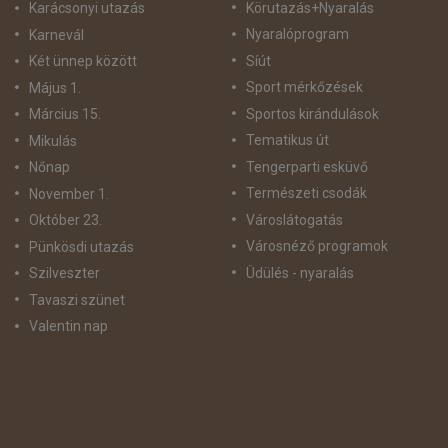
Körutazás+Nyaralás
Karácsonyi utazás
Nyaralóprogram
Karnevál
Síút
Két ünnep között
Sport mérkőzések
Május 1.
Sportos kirándulások
Március 15.
Tematikus út
Mikulás
Tengerparti esküvő
Nőnap
Természeti csodák
November 1.
Városlátogatás
Október 23.
Városnéző programok
Pünkösdi utazás
Üdülés - nyaralás
Szilveszter
Tavaszi szünet
Valentin nap