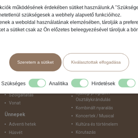
kciók működésének érdekében sütiket használunk.A "Szükséges"
hetetlenül szükségesek a webhely alapvető funkcióihoz.
Közlekedés
Programtípus
tenek a weboldal használatának elemzésében, tárolják a preferen
ket a sütiket csak az Ön előzetes beleegyezésével tároljuk a b
Busszal
1 napos utak
busz+hajó
Belépőjegy
Egyénileg
Egyéni út
Fly & Drive
Egzotikus út
Szeretem a sütiket
Kiválasztottak elfogadása
Hajó
Fesztiválok
repülő+busz
Golfút
repülő+hajó
Gyalogtúra
Szükséges
Analitika
Hirdetések
Repülővel
Hajóút
Ifjúsági program /
Szolgáltatás
Osztálykirándulás
Vonat
Kombinált nyaralás
Ünnepek
Koncertek / Musical
Kultúra és történelem
Adventi hetek
Körutazás
Húsvét