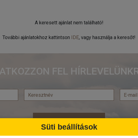
A keresett ajánlat nem található!
További ajánlatokhoz kattintson
IDE
, vagy használja a keresőt!
RATKOZZON FEL HÍRLEVELÜNKR
Feliratkozás
Süti beállítások