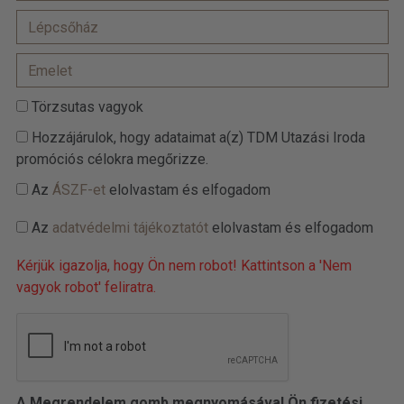
Törzsutas vagyok
Hozzájárulok, hogy adataimat a(z) TDM Utazási Iroda
promóciós célokra megőrizze.
Az
ÁSZF-et
elolvastam és elfogadom
Az
adatvédelmi tájékoztatót
elolvastam és elfogadom
Kérjük igazolja, hogy Ön nem robot! Kattintson a 'Nem
vagyok robot' feliratra.
A Megrendelem gomb megnyomásával Ön fizetési