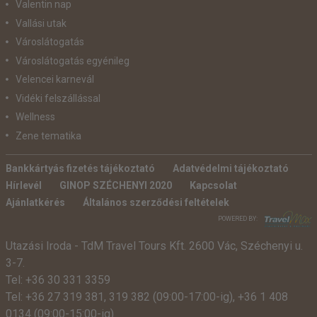
Valentin nap
Vallási utak
Városlátogatás
Városlátogatás egyénileg
Velencei karnevál
Vidéki felszállással
Wellness
Zene tematika
Bankkártyás fizetés tájékoztató
Adatvédelmi tájékoztató
Hírlevél
GINOP SZÉCHENYI 2020
Kapcsolat
Ajánlatkérés
Általános szerződési feltételek
POWERED BY:
Utazási Iroda -
TdM Travel Tours Kft. 2600 Vác, Széchenyi u.
3-7.
Tel:
+36 30 331 3359
Tel:
+36 27 319 381
,
319 382
(09:00-17:00-ig),
+36 1 408
0134 (09:00-15:00-ig)