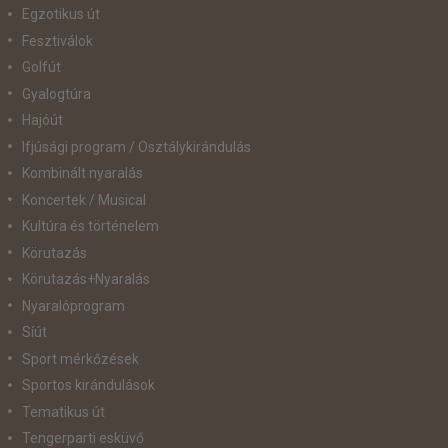
Egzotikus út
Fesztiválok
Golfút
Gyalogtúra
Hajóút
Ifjúsági program / Osztálykirándulás
Kombinált nyaralás
Koncertek / Musical
Kultúra és történelem
Körutazás
Körutazás+Nyaralás
Nyaralóprogram
Síút
Sport mérkőzések
Sportos kirándulások
Tematikus út
Tengerparti esküvő