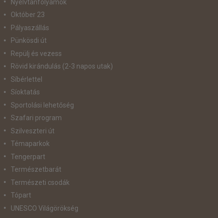
Nyelvtanfolyamok
Október 23
Pályaszállás
Pünkösdi út
Repülj és vezess
Rövid kirándulás (2-3 napos utak)
Síbérlettel
Síoktatás
Sportolási lehetőség
Szafari program
Szilveszteri út
Témaparkok
Tengerpart
Természetbarát
Természeti csodák
Tópart
UNESCO Világörökség