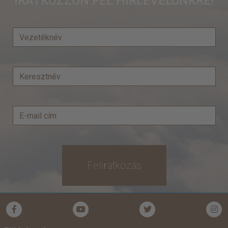
IRATKOZZON FEL HÍRLEVELÜNKRE!
Feliratkozás