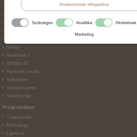
Kiválasztottak elfogadása
Karnevál
Két ünnep között
Szükséges
Analitika
Hirdetések
Május 1.
Március 15.
Marketing
Mikulás
Nőnap
November 1.
Október 23.
Pünkösdi utazás
Szilveszter
Tavaszi szünet
Valentin nap
Programtípus
1 napos utak
Belépőjegy
Egyéni út