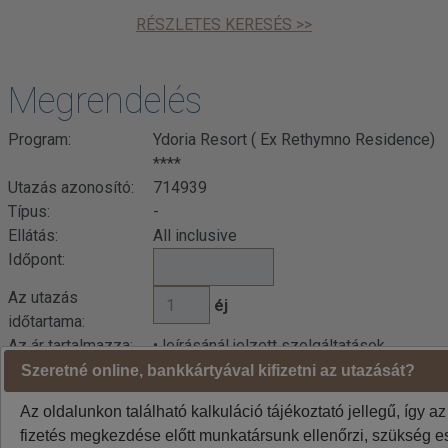
RÉSZLETES KERESÉS >>
Megrendelés
Program:
Ydoria Resort ( Ex Rethymno Residence)
****
Utazás azonosító:
714939
Típus:
-
Ellátás:
All inclusive
Időpont:
Az utazás
éj
időtartama:
Az ár tartalmazza:
• leírásánál jelzett szolgáltatások
Az ár nem
Szeretné online, bankkártyával kifizetni az utazását?
• leírásánál jelzett szolgáltatások
tartalmazza:
Az oldalunkon található kalkuláció tájékoztató jellegű, így az
fizetés megkezdése előtt munkatársunk ellenőrzi, szükség es
Indulási városok jelentése: BUD=Budapest DEB=Debrecen