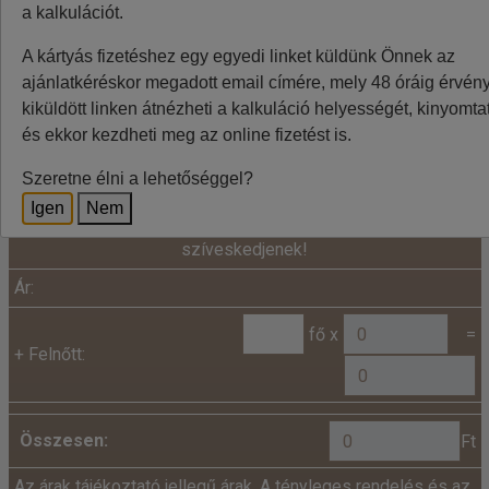
a kalkulációt.
BTS=Pozsony, VIE=Bécs
A weboldalon látható áraknál az euró / forint árfolyam
A kártyás fizetéshez egy egyedi linket küldünk Önnek az
ingadozása miatt eltérések lehetnek, a pontos végleges
ajánlatkéréskor megadott email címére, mely 48 óráig érvénye
összeget az utazásszervező foglalásnál jelzi.
kiküldött linken átnézheti a kalkuláció helyességét, kinyomtat
és ekkor kezdheti meg az online fizetést is.
Szeretne élni a lehetőséggel?
Kalkuláció
Igen
Nem
Minden utazó adatait az alábbiakban megadni
szíveskedjenek!
Ár:
fő x
=
+
Felnőtt:
Összesen:
Ft
Az árak tájékoztató jellegű árak. A tényleges rendelés és az