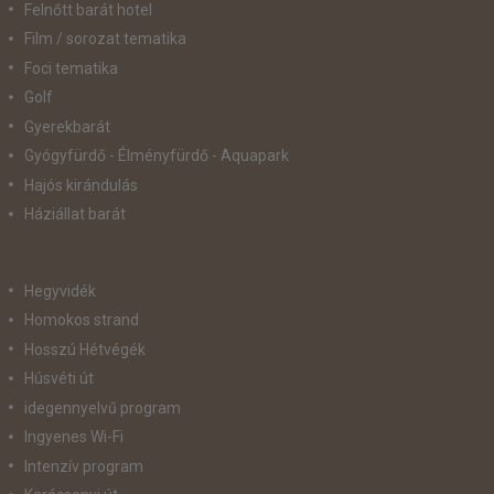
Felnőtt barát hotel
Film / sorozat tematika
Foci tematika
Golf
Gyerekbarát
Gyógyfürdő - Élményfürdő - Aquapark
Hajós kirándulás
Háziállat barát
Hegyvidék
Homokos strand
Hosszú Hétvégék
Húsvéti út
idegennyelvű program
Ingyenes Wi-Fi
Intenzív program