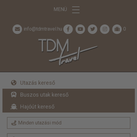
MENÜ
info@tdmtravel.hu
0
Utazás kereső
Buszos utak kereső
Hajóút kereső