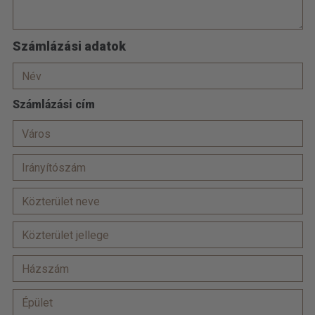
Számlázási adatok
Számlázási cím