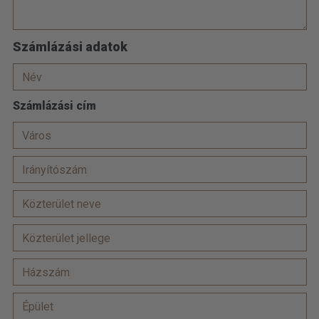
Számlázási adatok
Számlázási cím