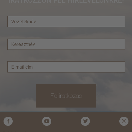
IRATKOZZON FEL HÍRLEVELÜNKRE!
Feliratkozás