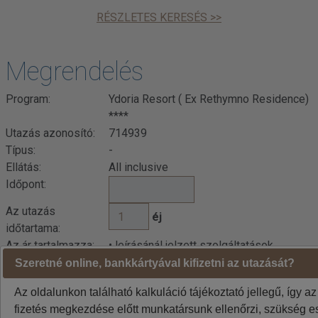
RÉSZLETES KERESÉS >>
Megrendelés
Program:
Ydoria Resort ( Ex Rethymno Residence)
****
Utazás azonosító:
714939
Típus:
-
Ellátás:
All inclusive
Időpont:
Az utazás
éj
időtartama:
Az ár tartalmazza:
• leírásánál jelzett szolgáltatások
Az ár nem
Szeretné online, bankkártyával kifizetni az utazását?
• leírásánál jelzett szolgáltatások
tartalmazza:
Az oldalunkon található kalkuláció tájékoztató jellegű, így az
fizetés megkezdése előtt munkatársunk ellenőrzi, szükség es
Indulási városok jelentése: BUD=Budapest DEB=Debrecen