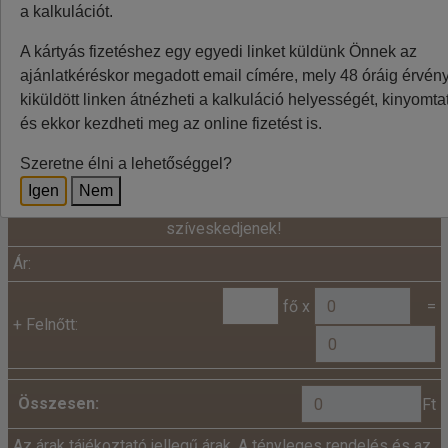
a kalkulációt.
BTS=Pozsony, VIE=Bécs
A weboldalon látható áraknál az euró / forint árfolyam
A kártyás fizetéshez egy egyedi linket küldünk Önnek az
ingadozása miatt eltérések lehetnek, a pontos végleges
ajánlatkéréskor megadott email címére, mely 48 óráig érvénye
összeget az utazásszervező foglalásnál jelzi.
kiküldött linken átnézheti a kalkuláció helyességét, kinyomtat
és ekkor kezdheti meg az online fizetést is.
Szeretne élni a lehetőséggel?
Kalkuláció
Igen
Nem
Minden utazó adatait az alábbiakban megadni
szíveskedjenek!
Ár:
fő x
=
+
Felnőtt:
Összesen:
Ft
Az árak tájékoztató jellegű árak. A tényleges rendelés és az