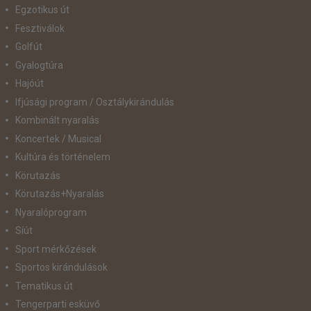
Egzotikus út
Fesztiválok
Golfút
Gyalogtúra
Hajóút
Ifjúsági program / Osztálykirándulás
Kombinált nyaralás
Koncertek / Musical
Kultúra és történelem
Körutazás
Körutazás+Nyaralás
Nyaralóprogram
Síút
Sport mérkőzések
Sportos kirándulások
Tematikus út
Tengerparti esküvő