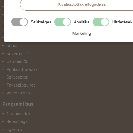
Kiválasztottak elfogadása
Karnevál
Két ünnep között
Szükséges
Analitika
Hirdetések
Május 1.
Március 15.
Marketing
Mikulás
Nőnap
November 1.
Október 23.
Pünkösdi utazás
Szilveszter
Tavaszi szünet
Valentin nap
Programtípus
1 napos utak
Belépőjegy
Egyéni út