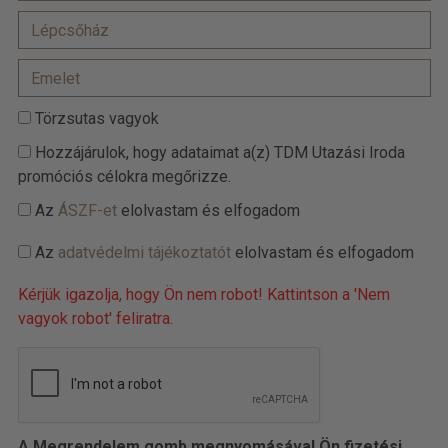
Törzsutas vagyok
Hozzájárulok, hogy adataimat a(z) TDM Utazási Iroda
promóciós célokra megőrizze.
Az
ÁSZF-et
elolvastam és elfogadom
Az
adatvédelmi tájékoztatót
elolvastam és elfogadom
Kérjük igazolja, hogy Ön nem robot! Kattintson a 'Nem
vagyok robot' feliratra.
A Megrendelem gomb megnyomásával Ön fizetési