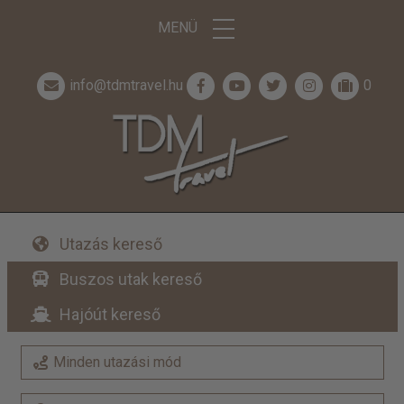
MENÜ
info@tdmtravel.hu
0
Utazás kereső
Buszos utak kereső
Hajóút kereső