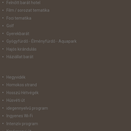
Felnőtt barát hotel
Film / sorozat tematika
Foci tematika
Golf
Gyerekbarát
Gyógyfürdő - Élményfürdő - Aquapark
Hajós kirándulás
Háziállat barát
Hegyvidék
Homokos strand
Hosszú Hétvégék
Húsvéti út
idegennyelvű program
Ingyenes Wi-Fi
Intenzív program