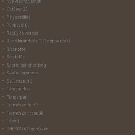
Nyelvtanfolyamok
Október 23
Pályaszállás
Pünkösdi út
Repülj és vezess
Rövid kirándulás (2-3 napos utak)
Síbérlettel
Síoktatás
Sportolási lehetőség
Szafari program
Szilveszteri út
Témaparkok
Tengerpart
Természetbarát
Természeti csodák
Tópart
UNESCO Világörökség