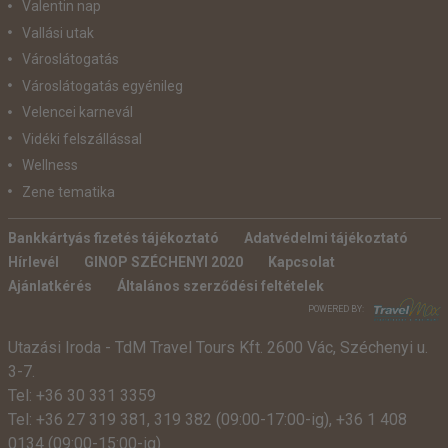
Valentin nap
Vallási utak
Városlátogatás
Városlátogatás egyénileg
Velencei karnevál
Vidéki felszállással
Wellness
Zene tematika
Bankkártyás fizetés tájékoztató
Adatvédelmi tájékoztató
Hírlevél
GINOP SZÉCHENYI 2020
Kapcsolat
Ajánlatkérés
Általános szerződési feltételek
POWERED BY:
Utazási Iroda -
TdM Travel Tours Kft. 2600 Vác, Széchenyi u.
3-7.
Tel:
+36 30 331 3359
Tel:
+36 27 319 381
,
319 382
(09:00-17:00-ig),
+36 1 408
0134 (09:00-15:00-ig)