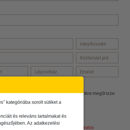
at a(z) TDM Utazási Iroda promóciós célokra megőrizze.
 kategóriába sorolt sütiket a
 elfogadom
t
elolvastam és elfogadom
ciáit és releváns tartalmakat és
öngészőjében. Az adatkezelési
obot! Kattintson a 'Nem vagyok robot' feliratra.