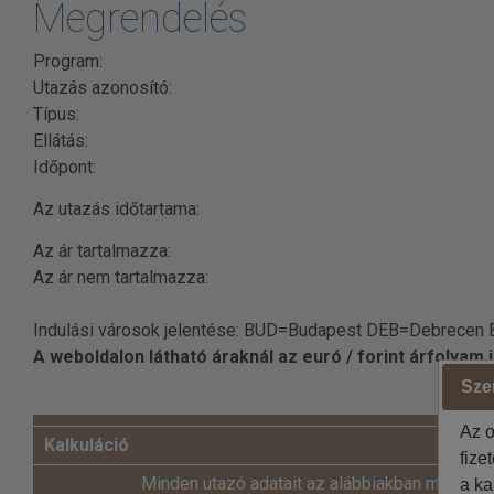
Megrendelés
Program:
Utazás azonosító:
Típus:
Ellátás:
Időpont:
Az utazás időtartama:
Az ár tartalmazza:
Az ár nem tartalmazza:
Indulási városok jelentése: BUD=Budapest DEB=Debrecen
A weboldalon látható áraknál az euró / forint árfolyam
Szer
Az o
Kalkuláció
fize
Minden utazó adatait az alábbiakban megadni
a ka