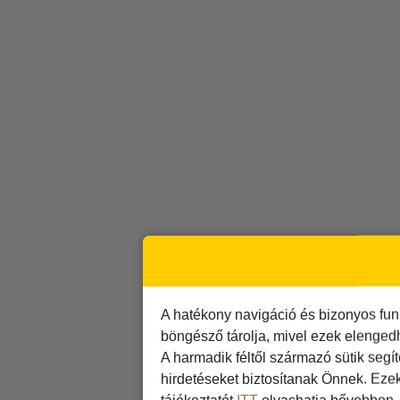
A hatékony navigáció és bizonyos fun
böngésző tárolja, mivel ezek elenged
A harmadik féltől származó sütik segí
hirdetéseket biztosítanak Önnek. Eze
tájékoztatót
ITT
olvashatja bővebben.