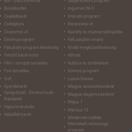
Bor - Gasztronómia
idegennyelvű program
Búvárkodás
Ingyenes Wi-Fi
Családbarát
Intenzív program
Csillagtúra
Karácsonyi út
Csoportos út
Kastély és múzeumlátogatás
Élményprogram
Kék zászlós strand
Fakultatív program lehetőség
Kiváló megközelíthetőség
Felnőtt barát hotel
Klímás
Film / sorozat tematika
Kultúra és történelem
Foci tematika
Könnyű program
Golf
Luxus/Deluxe
Gyerekbarát
Magyar asszisztenciával
Gyógyfürdő - Élményfürdő -
Magyar idegenvezetővel
Aquapark
Május 1
Hajós kirándulás
Március 15
Háziállat barát
Medencés szállás
Mérsékelt nehézségű
program