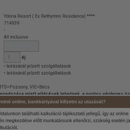
Ydoria Resort ( Ex Rethymno Residence) ****
714939
-
All inclusive
éj
• leírásánál jelzett szolgáltatások
• leírásánál jelzett szolgáltatások
 BTS=Pozsony, VIE=Bécs
 ingadozása miatt eltérések lehetnek, a pontos végleges ös
etné online, bankkártyával kifizetni az utazását?
ldalunkon található kalkuláció tájékoztató jellegű, így az online
Megrendelő adatai
tés megkezdése előtt munkatársunk ellenőrzi, szükség esetén ja
Jelölje be, ha az 1. utas a
 szíveskedjenek!
lkulációt.