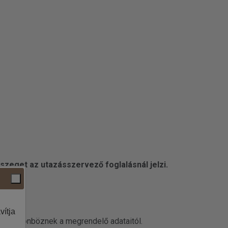
szeget az utazásszervező foglalásnál jelzi.
vítja
datai különböznek a megrendelő adataitól.