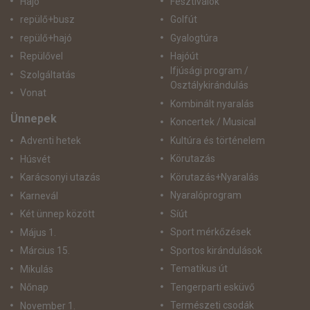
Hajó
Fesztiválok
repülő+busz
Golfút
repülő+hajó
Gyalogtúra
Repülővel
Hajóút
Ifjúsági program /
Szolgáltatás
Osztálykirándulás
Vonat
Kombinált nyaralás
Ünnepek
Koncertek / Musical
Kultúra és történelem
Adventi hetek
Körutazás
Húsvét
Körutazás+Nyaralás
Karácsonyi utazás
Nyaralóprogram
Karnevál
Síút
Két ünnep között
Sport mérkőzések
Május 1.
Sportos kirándulások
Március 15.
Tematikus út
Mikulás
Tengerparti esküvő
Nőnap
Természeti csodák
November 1.