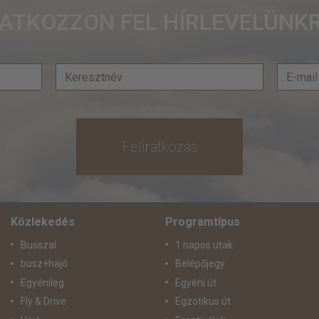
RATKOZZON FEL HÍRLEVELÜNKR
Feliratkozás
Közlekedés
Programtípus
Busszal
1 napos utak
busz+hajó
Belépőjegy
Egyénileg
Egyéni út
Fly & Drive
Egzotikus út