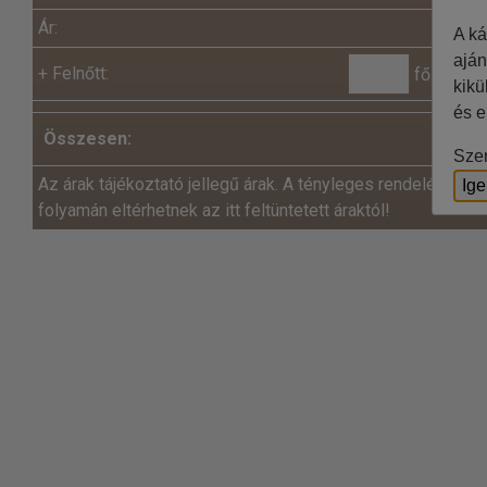
Ár:
A ká
aján
+
Felnőtt:
fő x
kikü
és e
Összesen:
Szer
Az árak tájékoztató jellegű árak. A tényleges rendelés és a
Ig
folyamán eltérhetnek az itt feltüntetett áraktól!