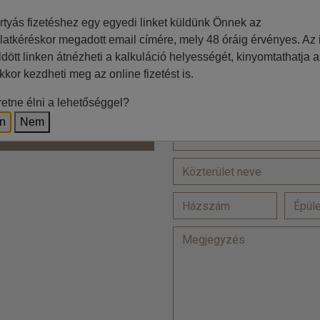
Jelölje be, ha a számlázási
rtyás fizetéshez egy egyedi linket küldünk Önnek az
latkéréskor megadott email címére, mely 48 óráig érvényes. Az i
=
ldött linken átnézheti a kalkuláció helyességét, kinyomtathatja a
kkor kezdheti meg az online fizetést is.
Ft
etne élni a lehetőséggel?
Lakcím
z irodával történő egyeztetés
en
Nem