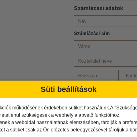
Számlázási adatok
Számlázási cím
Süti beállítások
Törzsutas vagyok
Hozzájárulok, hogy adataim
kciók működésének érdekében sütiket használunk.A "Szükséges"
Az
ÁSZF-et
elolvastam és
hetetlenül szükségesek a webhely alapvető funkcióihoz.
Az
adatvédelmi tájékoztató
tenek a weboldal használatának elemzésében, tárolják a preferen
ket a sütiket csak az Ön előzetes beleegyezésével tároljuk a b
Kérjük igazolja, hogy Ön nem r