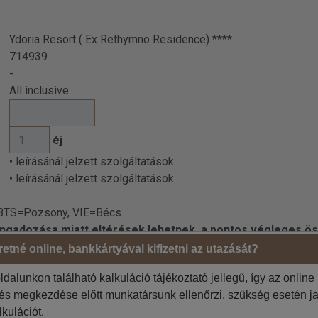
Ydoria Resort ( Ex Rethymno Residence) ****
714939
-
All inclusive
éj
• leírásánál jelzett szolgáltatások
• leírásánál jelzett szolgáltatások
 BTS=Pozsony, VIE=Bécs
 ingadozása miatt eltérések lehetnek, a pontos végleges ös
etné online, bankkártyával kifizetni az utazását?
ldalunkon található kalkuláció tájékoztató jellegű, így az online
Megrendelő adatai
tés megkezdése előtt munkatársunk ellenőrzi, szükség esetén ja
Jelölje be, ha az 1. utas a
 szíveskedjenek!
lkulációt.