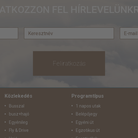
RATKOZZON FEL HÍRLEVELÜNKR
Feliratkozás
Közlekedés
Programtípus
Busszal
1 napos utak
busz+hajó
Belépőjegy
Egyénileg
Egyéni út
Fly & Drive
Egzotikus út