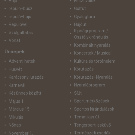
Hajó
Fesztiválok
repülő+busz
Golfút
repülő+hajó
Gyalogtúra
Repülővel
Hajóút
Ifjúsági program /
Szolgáltatás
Osztálykirándulás
Vonat
Kombinált nyaralás
Ünnepek
Koncertek / Musical
Kultúra és történelem
Adventi hetek
Körutazás
Húsvét
Körutazás+Nyaralás
Karácsonyi utazás
Nyaralóprogram
Karnevál
Síút
Két ünnep között
Sport mérkőzések
Május 1.
Sportos kirándulások
Március 15.
Tematikus út
Mikulás
Tengerparti esküvő
Nőnap
Természeti csodák
November 1.