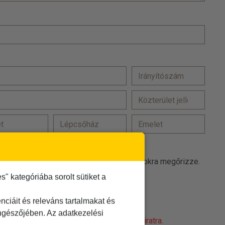
at a(z) TDM Utazási Iroda promóciós célokra megőrizze.
 kategóriába sorolt sütiket a
 elfogadom
t
elolvastam és elfogadom
ciáit és releváns tartalmakat és
öngészőjében. Az adatkezelési
obot! Kattintson a 'Nem vagyok robot' feliratra.