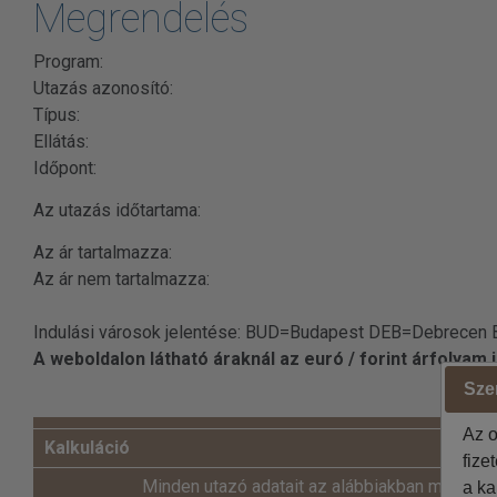
Megrendelés
Program:
Utazás azonosító:
Típus:
Ellátás:
Időpont:
Az utazás időtartama:
Az ár tartalmazza:
Az ár nem tartalmazza:
Indulási városok jelentése: BUD=Budapest DEB=Debrecen
A weboldalon látható áraknál az euró / forint árfolyam
Szer
Az o
Kalkuláció
fize
Minden utazó adatait az alábbiakban megadni
a ka