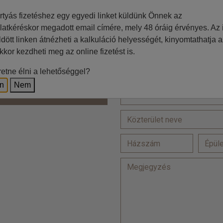
Jelölje be, ha a számlázási
rtyás fizetéshez egy egyedi linket küldünk Önnek az
latkéréskor megadott email címére, mely 48 óráig érvényes. Az i
=
ldött linken átnézheti a kalkuláció helyességét, kinyomtathatja a
kkor kezdheti meg az online fizetést is.
Ft
etne élni a lehetőséggel?
Lakcím
z irodával történő egyeztetés
en
Nem