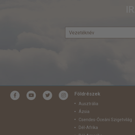
I
Földrészek
Ausztrália
Ázsia
Csendes-Óceáni Szigetvilág
Dél-Afrika