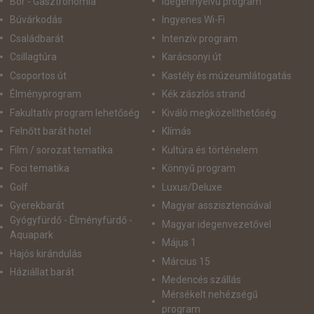
Bor - Gasztronómia
idegennyelvű program
Búvárkodás
Ingyenes Wi-Fi
Családbarát
Intenzív program
Csillagtúra
Karácsonyi út
Csoportos út
Kastély és múzeumlátogatás
Élményprogram
Kék zászlós strand
Fakultatív program lehetőség
Kiváló megközelíthetőség
Felnőtt barát hotel
Klímás
Film / sorozat tematika
Kultúra és történelem
Foci tematika
Könnyű program
Golf
Luxus/Deluxe
Gyerekbarát
Magyar asszisztenciával
Gyógyfürdő - Élményfürdő -
Magyar idegenvezetővel
Aquapark
Május 1
Hajós kirándulás
Március 15
Háziállat barát
Medencés szállás
Mérsékelt nehézségű
program