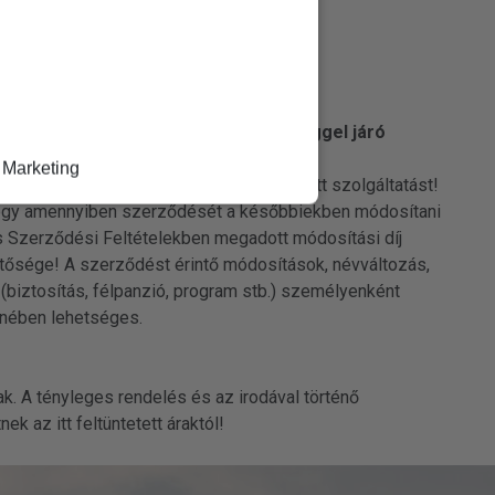
omásával Ön fizetési kötelezettséggel járó
M Travel Tours Kft. felé.
Marketing
zíveskedjen megadni az összes választott szolgáltatást!
 hogy amennyiben szerződését a későbbiekben módosítani
nos Szerződési Feltételekben megadott módosítási díj
tősége! A szerződést érintő módosítások, névváltozás,
(biztosítás, félpanzió, program stb.) személyenként
enében lehetséges.
rak. A tényleges rendelés és az irodával történő
k az itt feltüntetett áraktól!