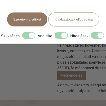
Szeretem a sütiket
Kiválasztottak elfogadása
A Megrendelem gomb megny
megrendelést ad le az a Td
Szükséges
Analitika
Hirdetések
Fontos:
Kérjük foglaláskor s
Felhívjuk szíves figyelmét,
kívánja, erre csak az Általá
megfizetése mellett van lehe
plusz szolgáltatás igénylése 
3500Ft/fő módosítási díj ell
Az árak tájékoztató jellegű á
egyeztetés folyamán eltérhetne