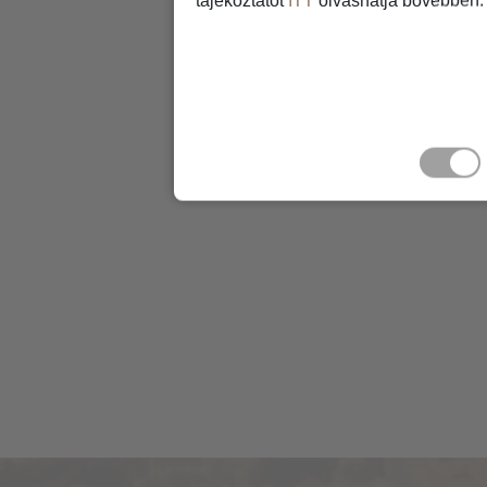
tájékoztatót
ITT
olvashatja bővebben.