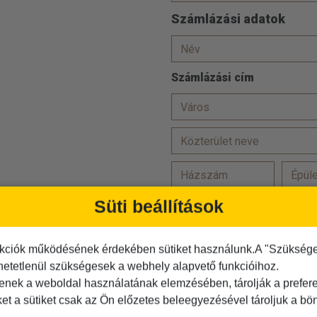
Számlázási adatok
Számlázási cím
Süti beállítások
Törzsutas vagyok
Hozzájárulok, hogy adataim
kciók működésének érdekében sütiket használunk.A "Szükséges"
Az
ÁSZF-et
elolvastam és
hetetlenül szükségesek a webhely alapvető funkcióihoz.
Az
adatvédelmi tájékoztató
tenek a weboldal használatának elemzésében, tárolják a preferen
ket a sütiket csak az Ön előzetes beleegyezésével tároljuk a b
Kérjük igazolja, hogy Ön nem r