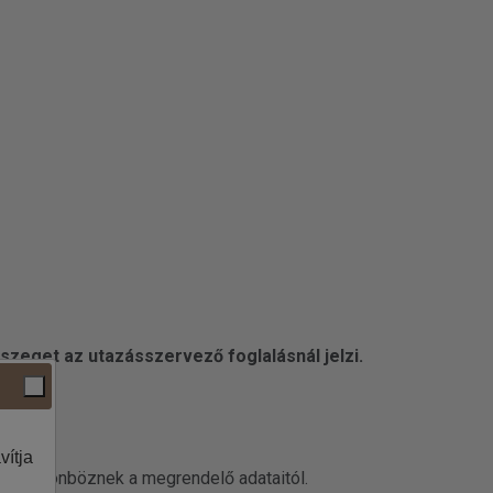
szeget az utazásszervező foglalásnál jelzi.
vítja
datai különböznek a megrendelő adataitól.