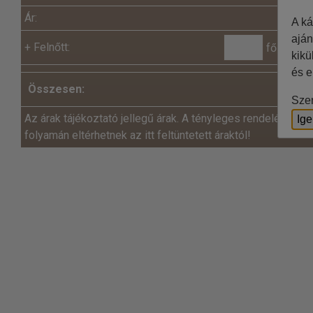
Ár:
A ká
aján
+
Felnőtt:
fő x
kikü
és e
Összesen:
Szer
Az árak tájékoztató jellegű árak. A tényleges rendelés és a
Ig
folyamán eltérhetnek az itt feltüntetett áraktól!