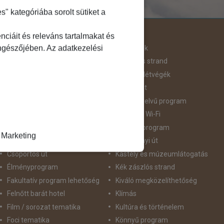
 kategóriába sorolt sütiket a
Útjellemző
ciáit és releváns tartalmakat és
öngészőjében. Az adatkezelési
Adventi út
Hegyvidék
Aktív pihenés
Homokos strand
Augusztus 20
Hosszú Hétvégék
Belépőjegy
Húsvéti út
Bor - Gasztronómia
idegennyelvű program
Búvárkodás
Ingyenes Wi-Fi
Családbarát
Intenzív program
Marketing
Csillagtúra
Karácsonyi út
Csoportos út
Kastély és múzeumlátogatás
Élményprogram
Kék zászlós strand
Fakultatív program lehetőség
Kiváló megközelíthetőség
Felnőtt barát hotel
Klímás
Film / sorozat tematika
Kultúra és történelem
Foci tematika
Könnyű program