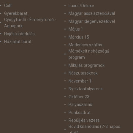
Golf
Luxus/Deluxe
Gyerekbarát
Magyar asszisztenciával
Gyógyfürdő - Élményfürdő -
Magyar idegenvezetővel
Aquapark
Május 1
Hajós kirándulás
Március 15
Háziállat barát
Medencés szállás
Mérsékelt nehézségű
program
Mikulás programok
Nászutasoknak
November 1
Nyelvtanfolyamok
Október 23
Pályaszállás
Pünkösdi út
Repülj és vezess
Rövid kirándulás (2-3 napos
utak)