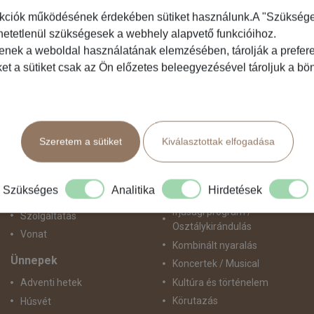
kciók működésének érdekében sütiket használunk.A "Szükséges"
hetetlenül szükségesek a webhely alapvető funkcióihoz.
Közlekedés
Programtípus
tenek a weboldal használatának elemzésében, tárolják a preferen
ket a sütiket csak az Ön előzetes beleegyezésével tároljuk a b
Busszal
1 napos utak
busz+hajó
Belépőjegy
Egyénileg
Egyéni út
Fly & Drive
Egzotikus út
Szeretem a sütiket
Kiválasztottak elfogadása
Hajó
Fesztiválok
repülő+busz
Golfút
repülő+hajó
Gyalogtúra
Szükséges
Analitika
Hirdetések
Repülővel
Hajóút
Ifjúsági program /
Szolgáltatás
Osztálykirándulás
Vonat
Kombinált nyaralás
Ünnepek
Koncertek / Musical
Kultúra és történelem
Adventi hetek
Körutazás
Húsvét