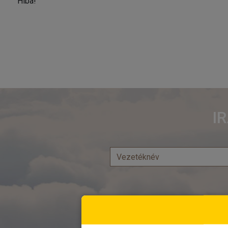
Hiba!
I