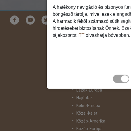
A hatékony navigáció és bizonyos fun
böngésző tárolja, mivel ezek elenged
Földrészek
A harmadik féltől származó sütik segí
hirdetéseket biztosítanak Önnek. Eze
Ausztrália
tájékoztatót
ITT
olvashatja bővebben.
Ázsia
Csendes-Óceáni Szigetvilág
Dél-Afrika
Dél-Amerika
Dél-Európa
Észak-Afrika
Észak-Amerika
Észak-Európa
Hajóutak
Kelet-Európa
Közel-Kelet
Közép-Amerika
Közép-Európa