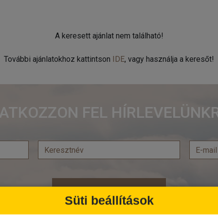
A keresett ajánlat nem található!
További ajánlatokhoz kattintson
IDE
, vagy használja a keresőt!
RATKOZZON FEL HÍRLEVELÜNKR
Feliratkozás
Süti beállítások