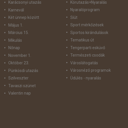
Körutazás+Nyaralás
Karácsonyi utazás
Nyaralóprogram
Karnevál
Síút
Két ünnep között
Sport mérkőzések
Május 1.
Sportos kirándulások
Március 15.
Tematikus út
Mikulás
Tengerparti esküvő
Nőnap
Természeti csodák
November 1.
Városlátogatás
Október 23.
Városnéző programok
Pünkösdi utazás
Üdülés - nyaralás
Szilveszter
Tavaszi szünet
Valentin nap